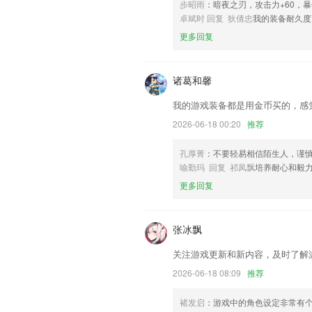
步昭雨
：暗夜之刃，攻击力+60，暴
联系我们
卓斌时 回复 狄倩忠
我的装备耐久度
以上就是澳门威斯尼斯人9499的介绍，
更多回复
历，以帮助我们更好的对产品进行优化修
诸葛和馨
我的游戏装备都是用金币买的，感
2026-06-18 00:20
推荐
孔厚菁
：不要轻易相信陌生人，谨
喻勤玛 回复 祁凤飘
培养耐心和毅
更多回复
张冰飘
关注游戏更新和新内容，及时了解
2026-06-18 08:09
推荐
褚发启
：游戏中的角色设定非常有