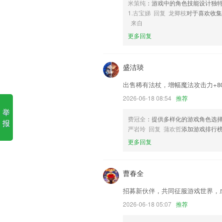
米策纯
：游戏中的角色技能设计独
6,学员可以通过文字、图片、视频等多
1.古宝娣 回复 龙卿枝
对于喜欢收集
澳门威斯尼斯人9499软件优势
来自
更多回复
1.解析完善，深入浅出。
2.精准的学情诊断分析：班级共性错题
盛洁琰
3.每个垂直领域都有对应的知识，20+频
4.从小对宝宝进行艺术熏陶，培养宝宝
出售稀有法杖，增幅魔法攻击力+8
5.快捷设立课程内容，官方网全力以赴宣
2026-06-18 08:54
推荐
举
6.集各项专业教学技能，为用户提供专业
费冠全
：提供多样化的游戏角色选
报
澳门威斯尼斯人9499更新了什
严岩玲 回复 蒲欢哲
添加游戏排行
更多回复
识别画面内容一键生成风格字幕，高效酷
直播观看体验优化
曹春全
图库新增300张高清图片，图画模式锁屏
新增 | 用车体验车主问卷，更多反馈场景
招募新伙伴，共同征服游戏世界，
调整消息工作台我的UI效果
2026-06-18 05:07
推荐
乐写新板子准备上线，app适配