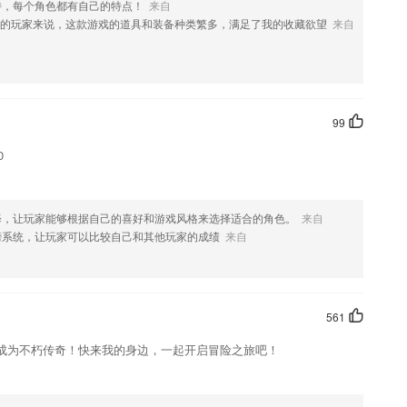
特，每个角色都有自己的特点！
来自
种形式秀出自我，还可在线与全国同龄朋友聊天交友。
的玩家来说，这款游戏的道具和装备种类繁多，满足了我的收藏欲望
来自
，深度作业分析，精准学情图谱，助力老师教学教研。
道等你发现
99
的艺术修养，海量儿歌故事动画资源，丰富宝宝的视野和认知世界。
0
传策划课程内容助2265用户获得很多招生数；
的上课指导。
择，让玩家能够根据自己的喜好和游戏风格来选择适合的角色。
来自
么?
榜系统，让玩家可以比较自己和其他玩家的成绩
来自
炫！
561
模式
成为不朽传奇！快来我的身边，一起开启冒险之旅吧！