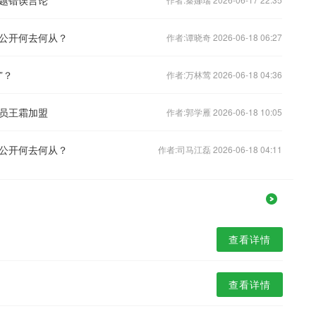
公开何去何从？
作者:谭晓奇 2026-06-18 06:27
”？
作者:万林莺 2026-06-18 04:36
员王霜加盟
作者:郭学雁 2026-06-18 10:05
公开何去何从？
作者:司马江磊 2026-06-18 04:11
查看详情
查看详情