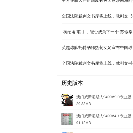
全国法院裁判文书库将上线，裁判文书
“杭绍甬”联手，能否成为下一个“苏锡常
英超球队托特纳姆热刺女足宣布中国球
全国法院裁判文书库将上线，裁判文书
历史版本
澳门威斯尼斯人9499V9.0专业版
29.83MB
澳门威斯尼斯人9499V4.1专业版
91.12MB