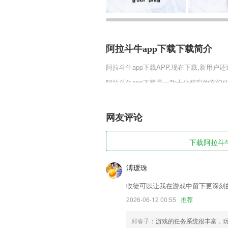
阿拉斗牛app下载下载简介
阿拉斗牛app下载
APP,现在下载,新用户还
阿拉斗牛app下载是一款十分精彩的玄
籍，去探寻世界的宝藏，去往秘境宝库寻
业，开启武学的冒险，踏上玄幻的冒险征
网友评论
阿拉斗牛app下载软件特色
1,★拥有海量维语词库、算法智能、首选
下载阿拉斗牛a
2,出众设计
3,迷宫和拼图两个小游戏，开发宝宝的智
溥瑗珠
4,【上车补票】自动检索可买票的站点，
收徒可以让我在游戏中留下更深刻
5,【问诊表】
2026-06-12 00:55
推荐
6,提供本地查询和离线查询两种查询方式
邱春子
：游戏的任务系统很丰富，
阿拉斗牛app下载软件优势