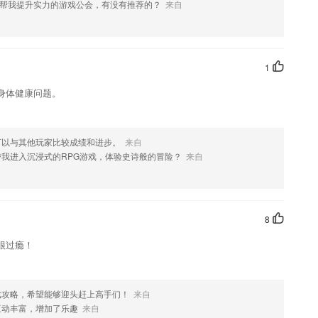
果您喜欢这款软件，您可以到应用商店进行打分评论，说出您的使用经
帮我提升实力的游戏公会，有没有推荐的？
来自
改。
1
身体健康问题。
可以与其他玩家比较成绩和进步。
来自
我进入沉浸式的RPG游戏，体验史诗般的冒险？
来自
8
很过瘾！
戏攻略，希望能够迎头赶上高手们！
来自
互动丰富，增加了乐趣
来自