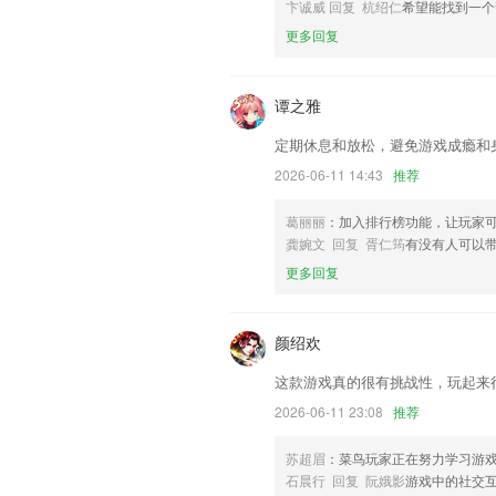
以上就是阿拉斗牛app下载的介绍，如
卞诚威 回复 杭绍仁
希望能找到一个
历，以帮助我们更好的对产品进行优化修
更多回复
谭之雅
定期休息和放松，避免游戏成瘾和
2026-06-11 14:43
推荐
葛丽丽
：加入排行榜功能，让玩家
龚婉文 回复 胥仁筠
有没有人可以带
更多回复
颜绍欢
这款游戏真的很有挑战性，玩起来
2026-06-11 23:08
推荐
苏超眉
：菜鸟玩家正在努力学习游
石晨行 回复 阮娥影
游戏中的社交