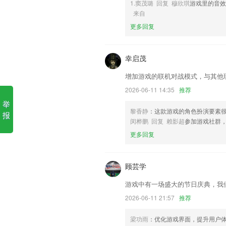
1.窦茂璐 回复 穆欣琪
游戏里的音效
来自
1.利用互联网让孩子在手机上快速的学习
更多回复
2.在线免费直播，必考知识点，考试须知
3.大量的课程可以进行筛选的方式了解详
幸启茂
4.试卷题库：海量真题灵活掌握，模拟试
增加游戏的联机对战模式，与其他
5.·趣味动画结合人工智能互动，实现沉
2026-06-11 14:35
推荐
6.所有的成语排序都是按首字母大写来
举
阿拉斗牛app下载更新了什么?
黎香静
：这款游戏的角色扮演要素
报
闵桦鹏 回复 赖影超
参加游戏社群
优化页面加载性能，运行更加流畅！
更多回复
开发者：坚果云Nutstore
更新客户端功能，优化性能，提升用户体
顾芸学
优化排序功能
游戏中有一场盛大的节日庆典，我
修复代码联想功能
2026-06-11 21:57
推荐
更新广告显示异常问题
联系我们
梁功雨
：优化游戏界面，提升用户