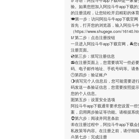
🎷导语：
阿拉斗牛app下载
🐞是一家
验。如果您想加入
阿拉斗牛app下载
的
的注册流程，让您轻松开启精彩的体
🍽第一步：访问阿拉斗牛app下载官网
首先，打开您的浏览器，输入
阿拉斗牛
（https://www.shugege.co
🥢第二步：点击注册按钮
一旦进入
阿拉斗牛app下载
官网，🚔
注册页面。
💿第三步：填写注册信息
📻在注册页面上，您需要填写一些必
码、电子邮件地址、手机号码等。请
🕒第四步：验证账户
🌖填写完个人信息后，您可能需要进
码发送一条验证信息，您需要按照提
您的个人信息。
🈹第五步：设置安全选项
阿拉斗牛app下载
通常要求您设置一些
案，启用两步验证等功能。请根据系
🧔第六步：阅读并同意条款
🦋在注册过程中，
阿拉斗牛app下载
会
私政策等内容。在注册之前，请仔细
🙎第七步：完成注册