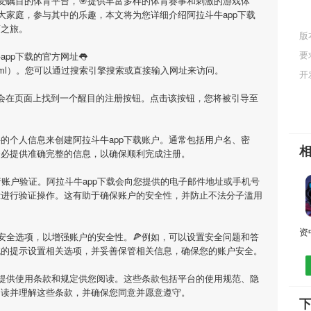
备受瞩目的体育平台，🎯提供丰富多样的体育赛事和刺激的游戏体
大家庭，参与其中的乐趣，本文将为您详细介绍
阿拉斗牛app下载
育之旅。
版
要
app下载
的官方网址👅
m/16140.html）。您可以通过搜索引擎搜索或直接输入网址来访问。
开
您会在页面上找到一个醒目的注册按钮。点击该按钮，您将被引导至
要的个人信息来创建
阿拉斗牛app下载
账户。通常包括用户名、密
务必提供准确完整的信息，以确保顺利完成注册。
行账户验证。
阿拉斗牛app下载
会向您提供的电子邮件地址或手机号
示进行验证操作。这有助于确保账户的安全性，并防止不法分子滥用
安全选项，以增强账户的安全性。🍕例如，可以设置安全问题和答
统的提示设置相关选项，并妥善保管相关信息，确保您的账户安全。
提供使用条款和规定供您阅读。这些条款包括平台的使用规范、隐
阅读并理解这些条款，并确保您同意并愿意遵守。
下