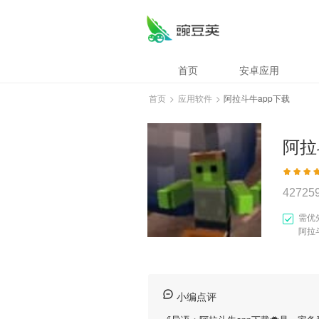
首页
安卓应用
首页
>
应用软件
>
阿拉斗牛app下载
阿拉
42725
需优
阿拉
小编点评