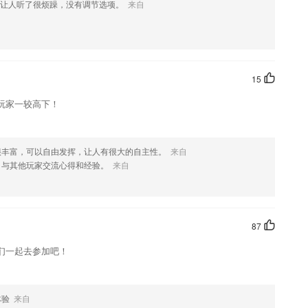
让人听了很烦躁，没有调节选项。
来自
到优质的学习内容
，历年真题讲解，手机听课兼刷题；
细信息哦，可以更好地学习
15
题随心组合，试卷题库定期更新
玩家一较高下！
浸式美术教学。
排序，帮助我们可以更好地搜索我们想要知道的成语；
很丰富，可以自由发挥，让人有很大的自主性。
来自
，与其他玩家交流心得和经验。
来自
验
87
们一起去参加吧！
体验
来自