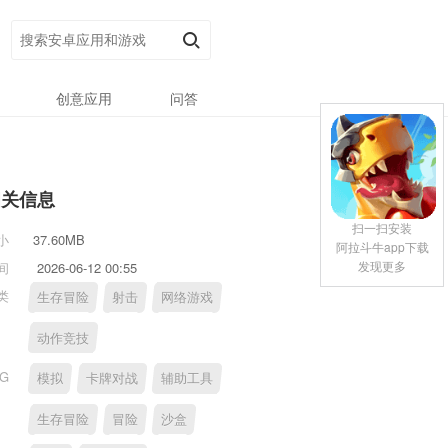
创意应用
问答
相关信息
扫一扫安装
小
37.60MB
阿拉斗牛app下载
发现更多
间
2026-06-12 00:55
类
生存冒险
射击
网络游戏
动作竞技
AG
模拟
卡牌对战
辅助工具
生存冒险
冒险
沙盒