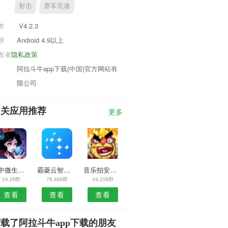
射击
赛车竞速
本
V4.2.3
求
Android 4.9以上
发者
隐私政策
阿拉斗牛app下载(中国)官方网站有
限公司
相关应用推荐
更多
资中微生活安卓版
霸菱云智能APP
音乐拍安卓版
24.2MB
78.86MB
49.23MB
查看
查看
查看
载了阿拉斗牛app下载的朋友