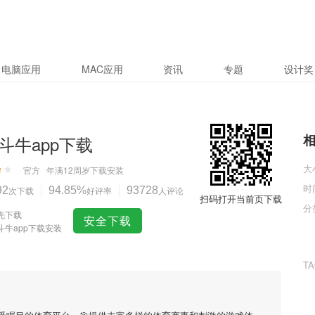
电脑应用
MAC应用
资讯
专题
设计奖
斗牛app下载
大
官方
年满12周岁
下载安装
时
92
次下载
94.85%
好评率
93728
人评论
扫码打开当前页下载
分
先下载
安全下载
斗牛app下载安装
T