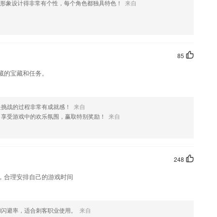
形象设计得非常有个性，每个角色都独具特色！
来自
家—L.R.Derogati健康量表的健康观，从感觉、思维、情绪等多个
提供心理健康调节建议。当出现工作压力大、焦虑迷茫、抑郁、压抑，甚
测。
85
惑
藏的宝藏和任务。
题必在其中;
中显示了对局人、对局时间以及胜利方等信息；
是挑战的过程非常有成就感！
来自
，享受游戏中的欢乐氛围，赢取特别奖励！
来自
，让孩子取得学习好成绩
?
浏览更加清晰
248
，合理安排自己的游戏时间
和闪避率，适合刺客职业使用。
来自