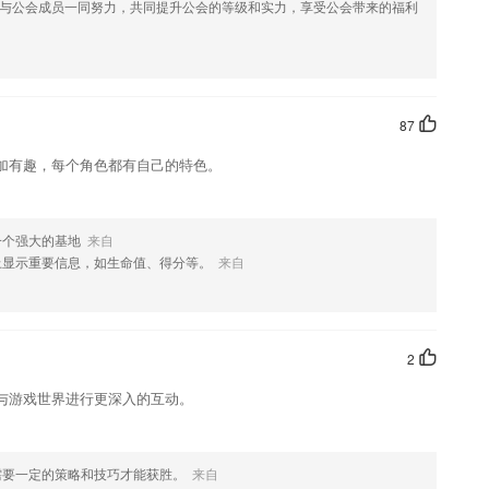
与公会成员一同努力，共同提升公会的等级和实力，享受公会带来的福利
您喜欢这款软件，您可以到应用商店进行打分评论，说出您的使用经
改。
87
加有趣，每个角色都有自己的特色。
一个强大的基地
来自
上显示重要信息，如生命值、得分等。
来自
2
与游戏世界进行更深入的互动。
需要一定的策略和技巧才能获胜。
来自