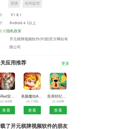
惊悚
休闲益智
本
V1.8.1
求
Android 4.1以上
发者
隐私政策
开元棋牌视频软件(中国)官方网站有
限公司
相关应用推荐
更多
WeRed安卓版
美颜魔拍APP
苏房经纪人APP
65.96MB
39.77MB
20.99MB
查看
查看
查看
下载了开元棋牌视频软件的朋友