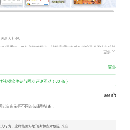
还送新人礼包.
玄幻类手游，修仙的游戏玩法，让玩家通过各种各样的游戏历练去成就
更多
法，修炼出独特的招式组合，畅快的战斗体验感受最极致的仙侠冒险。
世间，斩妖除魔可以获得强力的装备和道具以此强大自己，有兴趣的小
更多
视频软件参与网友评论互动 ( 80 条 )
及时获得医生提供的服务；
866
，2年执业医陪读班的学习，致力于帮助广大考生答疑解惑，提高分数。
可以自由选择不同的技能和装备，
法名作
敌人行为，这样能更好地预测和应对危险
来自