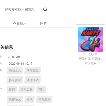
创意应用
问答
相关信息
扫一扫安装
小
72.80MB
开元棋牌视频软件
发现更多
间
2026-06-18 10:17
类
辅助工具
动作竞技
赛车竞速
动作游戏
AG
模拟
游戏工具
冒险
模拟经营
对战
传奇游戏