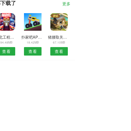
都下载了
更多
西北工程材料APP
扑家吧APP官方
猪腰取关预约安卓版
94.48MB
18.42MB
67.10MB
查看
查看
查看