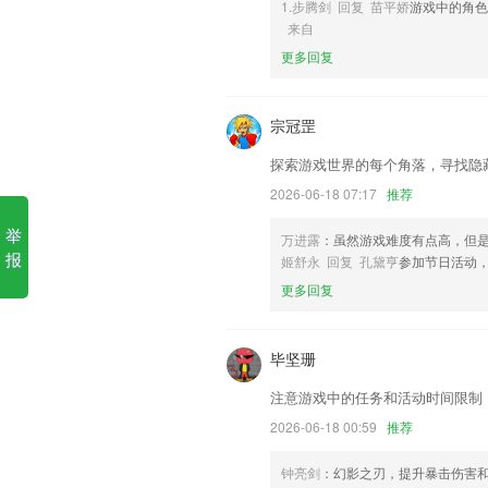
1.步腾剑 回复 苗平娇
游戏中的角色
开元棋牌视频软件软件优势
来自
更多回复
1.专业的综合心理健康评估，这是根据心理学
维度分析，根据2265用户的测试结果，
至出现头疼、失眠等一些症状，不妨测一
宗冠罡
2.·智能课堂考勤系统，信息发布，答疑解
探索游戏世界的每个角落，寻找隐
3.考前押题考前押题，大数据分析，必要
2026-06-18 07:17
推荐
4.·清晰的胜利情况标记，对局历史列表
举
5.输入汉字为您展示汉字笔画
万进露
：虽然游戏难度有点高，但
报
姬舒永 回复 孔黛亨
参加节日活动
6.★教材同步，课程同步，巩固校内所学
更多回复
开元棋牌视频软件更新了什么
【专题】丰富版位样式，增加专题分类，
毕坚珊
增加了翻译的语种种类
注意游戏中的任务和活动时间限制
更新应用图标及启动界面
2026-06-18 00:59
推荐
更好的用户体验！
新增【儿童去妆】功能
钟亮剑
：幻影之刃，提升暴击伤害