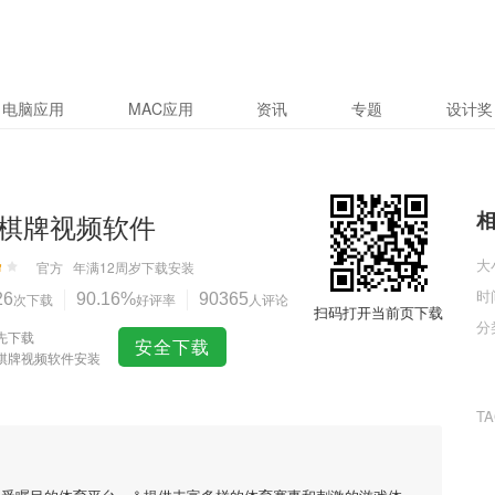
电脑应用
MAC应用
资讯
专题
设计奖
棋牌视频软件
大
官方
年满12周岁
下载安装
时
26
次下载
90.16%
好评率
90365
人评论
扫码打开当前页下载
分
先下载
安全下载
棋牌视频软件安装
T