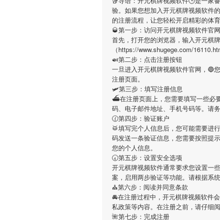
🥡导语：
开元棋牌视频软件
🕒是一家
验。如果您想加入
开元棋牌视频软件
的注册流程，让您轻松开启精彩的体
🥃第一步：访问开元棋牌视频软件官
首先，打开您的浏览器，输入
开元棋
（https://www.shugege.co
🍛第二步：点击注册按钮
一旦进入
开元棋牌视频软件
官网，🔵
注册页面。
🛩第三步：填写注册信息
⛴在注册页面上，您需要填写一些必
码、电子邮件地址、手机号码等。请
🕜第四步：验证账户
🥁填写完个人信息后，您可能需要进
码发送一条验证信息，您需要按照提
您的个人信息。
🕢第五步：设置安全选项
开元棋牌视频软件
通常要求您设置一些
案，启用两步验证等功能。请根据系
⛪️第六步：阅读并同意条款
🚘在注册过程中，
开元棋牌视频软件
会
私政策等内容。在注册之前，请仔细
🌺第七步：完成注册