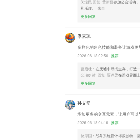
闵滢民 回复 黄新昌
参加公会活动，
开发商：四川驹马企业管理有限公司
和乐趣。
来自
联系我们
更多回复
以上就是开元棋牌视频软件的介绍，如果
历，以帮助我们更好的对产品进行优化修
季素琬
多样化的角色技能和装备让游戏更
2026-06-18 02:56
推荐
曹启壮
：在废墟中寻找生存，打造
公冶妍哲 回复 贾骅柔
在游戏界面
更多回复
孙义坚
增加更多的交互元素，让用户可以
2026-06-18 04:16
推荐
储厚国
：战斗系统设计得很独特，