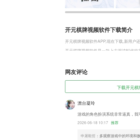
开元棋牌视频软件下载简介
开元棋牌视频软件
APP,现在下载,新用户
开元棋牌视频软件是一款上古混沌时代的
自己，修炼成顶级的尊者。多样的武学心
混沌初开，妖魔乱世，各种异兽都游荡在
伙伴可以来试试。
网友评论
开元棋牌视频软件软件特色
下载开元棋牌
1,打造用户个人政务空间；
2,随时都可以找到您签约的医生，您就能
澹台凝玲
3,青医说教育经过5年考研陪读班的探索
游戏的角色扮演系统非常逼真，我
4,来到这里可以随时在线欣赏各种古代书
2026-06-18 10:17
推荐
5,【报告单查询】
申屠毅哲
：多观察游戏中的环境和
6,独特的美化效果，一键即可节省时间。