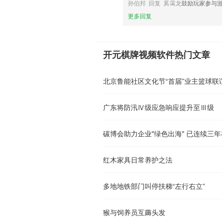
孙伯邦 回复 奚霭龙
鼓励玩家参与
更多回复
开元棋牌视频软件热门文章
北京鲁能社区文化节“首届”业主篮球联
广东将防汛Ⅳ级应急响应提升至Ⅲ级
碳博会助力企业"绿色出海" 已连续三
红木家具日常养护之法
多地地铁部门叫停扶梯“左行右立”
猴与饲养员互薅头发