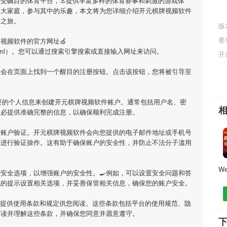
备受瞩目的体育平台，⚓️提供丰富多样的体育赛事和刺激的游戏体
的大家庭，参与其中的乐趣，本文将为您详细介绍
开元棋牌视频软件
育之旅。
版
网
要
牌视频软件
的官方网址🍏
m/16110.html）。您可以通过搜索引擎搜索或直接输入网址来访问。
开
您会在页面上找到一个醒目的注册按钮。点击该按钮，您将被引导至
要的个人信息来创建
开元棋牌视频软件
账户。通常包括用户名、密
务必提供准确完整的信息，以确保顺利完成注册。
行账户验证。
开元棋牌视频软件
会向您提供的电子邮件地址或手机号
示进行验证操作。这有助于确保账户的安全性，并防止不法分子滥用
安全选项，以增强账户的安全性。🍳例如，可以设置安全问题和答
统的提示设置相关选项，并妥善保管相关信息，确保您的账户安全。
提供使用条款和规定供您阅读。这些条款包括平台的使用规范、隐
阅读并理解这些条款，并确保您同意并愿意遵守。