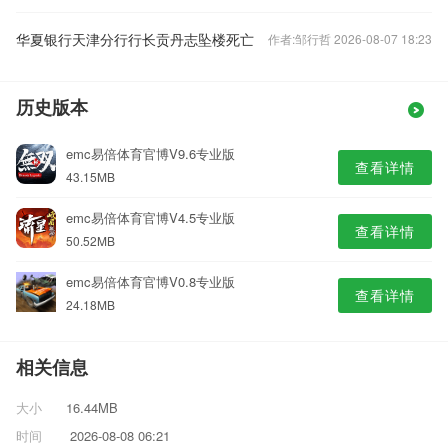
华夏银行天津分行行长贡丹志坠楼死亡
作者:邹行哲 2026-08-07 18:23
历史版本
emc易倍体育官博V9.6专业版
查看详情
43.15MB
emc易倍体育官博V4.5专业版
查看详情
50.52MB
emc易倍体育官博V0.8专业版
查看详情
24.18MB
相关信息
大小
16.44MB
时间
2026-08-08 06:21