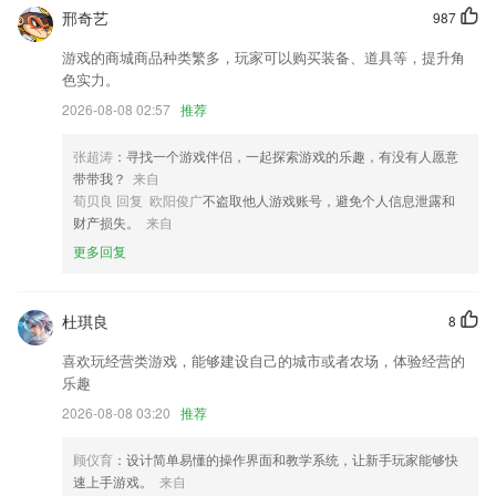
邢奇艺
987
质保信息查询
游戏的商城商品种类繁多，玩家可以购买装备、道具等，提升角
修复一批Bug
色实力。
在线客服
2026-08-08 02:57
推荐
航班查询性能优化
张超涛
：寻找一个游戏伴侣，一起探索游戏的乐趣，有没有人愿意
修复产品安全和稳定性
带带我？
来自
联系我们
荀贝良 回复 欧阳俊广
不盗取他人游戏账号，避免个人信息泄露和
以上就是emc易倍体育官博的介绍，如果您喜欢这款软件，您可以到应用
财产损失。
来自
商店进行打分评论，说出您的使用经历，以帮助我们更好的对产品进行优
更多回复
化修改。
杜琪良
8
喜欢玩经营类游戏，能够建设自己的城市或者农场，体验经营的
乐趣
2026-08-08 03:20
推荐
顾仪育
：设计简单易懂的操作界面和教学系统，让新手玩家能够快
速上手游戏。
来自