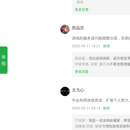
来自
1.错题精准解析，建立个人专属题库
更多回复
2.告别 背！单！词！将能用影像表达的
能从脑中整体提取语块，准确用英语表达
郭晶芬
3.·大量精美素材应有尽有，定期更新
4.在线可以浏览世界知名博物馆，随时随
游戏的服务器问题频繁出现，容易
5.内含题目解析和解题技巧，还有分类
2026-06-11 14:31
推荐
6.1分钟完成创建、支持语音图文直播、
举
路岩磊
：优化游戏画面，提升视觉
sss988胜游更新了什么?
报
轩辕青惠 回复 颜凡光
不要贪图便
更多回复
动态老照片
拍照翻译全面优化，速度与性能提升了80
文凡心
：通过评测了解自身的睡眠情况，知道自
修复乘车码功能
学会利用游戏资源，扩展个人势力
[新增]重磅升级“草原全媒”客户端。
2026-06-11 23:14
推荐
扫码处理逻辑
宁信荣
：我是一名游戏收藏家，希
联系我们
屈琳俊 回复 缪敬莺
增加游戏音效和