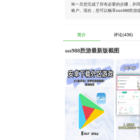
🌺一旦您完成了所有必要的步骤，并
账户。现在，您可以畅享
sss988胜游
简介
评论(436)
sss988胜游最新版截图