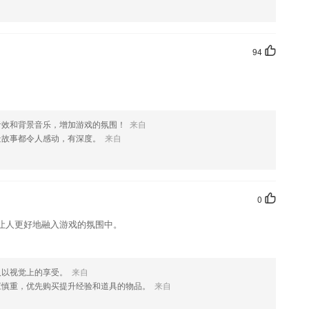
喜欢这款软件，您可以到应用商店进行打分评论，说出您的使用经历，以帮
94
音效和背景音乐，增加游戏的氛围！
来自
景故事都令人感动，有深度。
来自
0
让人更好地融入游戏的氛围中。
人以视觉上的享受。
来自
应慎重，优先购买提升经验和道具的物品。
来自