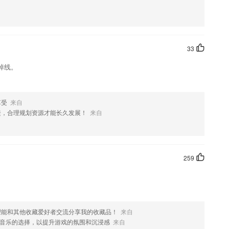
语块结合声音轻松输入大脑，需要用时学生就不再需要东拼西凑单词，而
自己。
33
地可以体验逛一逛云博物馆的乐趣；
掉线。
试题助您快速高效复习。题库实时在线更新，免费免注册。
直播过程清晰无卡顿
享受
来自
捷，合理规划资源才能长久发展！
来自
%；
259
己是否存在睡眠障碍类疾病；
。
望能和其他收藏爱好者交流分享我的收藏品！
来自
音乐的选择，以提升游戏的氛围和沉浸感
来自