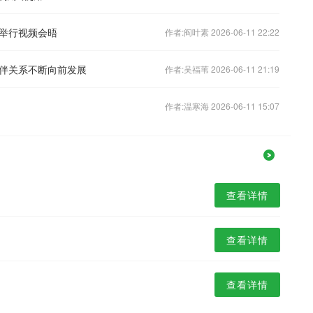
举行视频会晤
作者:阎叶素 2026-06-11 22:22
伴关系不断向前发展
作者:吴福苇 2026-06-11 21:19
作者:温寒海 2026-06-11 15:07
查看详情
查看详情
查看详情