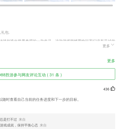
人礼包.
的流转就创造出世界奇观的一款作品，这款游戏能够带给玩家们没有见过的
更多
丈高楼平地起，通过自己的手指完成百分百的建筑进度，这样充满了成
更多
988胜游参与网友评论互动 ( 31 条 )
台，以及公交车车次，为出门带来方便
以及国外上百万个景点和酒店；
436
容，在首页可查阅幼儿园园长；
以随时查看自己当前的任务进度和下一步的目标。
送,帮助用户高效管理;
么总是打不过
来自
游戏成就，保持平衡心态
来自