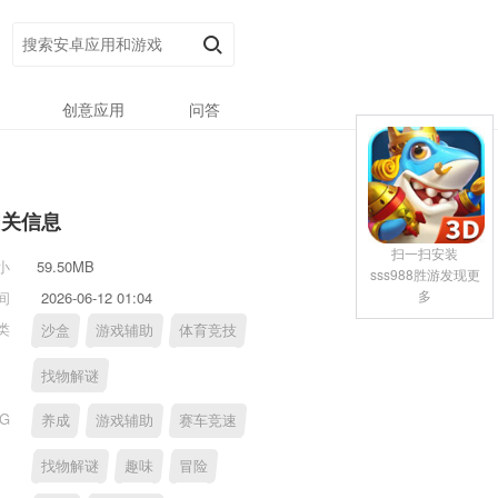
创意应用
问答
相关信息
扫一扫安装
小
59.50MB
sss988胜游发现更
多
间
2026-06-12 01:04
类
沙盒
游戏辅助
体育竞技
找物解谜
AG
养成
游戏辅助
赛车竞速
找物解谜
趣味
冒险