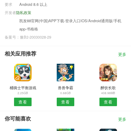
要求
Android 8.6 以上
开发者
隐私政策
凯发88官网(中国)APP下载-登录入口IOS/Android通用版/手机
app-书格格
备案号：豫B2-20030028-29
相关应用推荐
更多
桶骑士平衡游戏
兽兽争霸
醉饮长歌
2.25GB
0.68GB
408.98MB
查看
查看
查看
你可能喜欢
更多