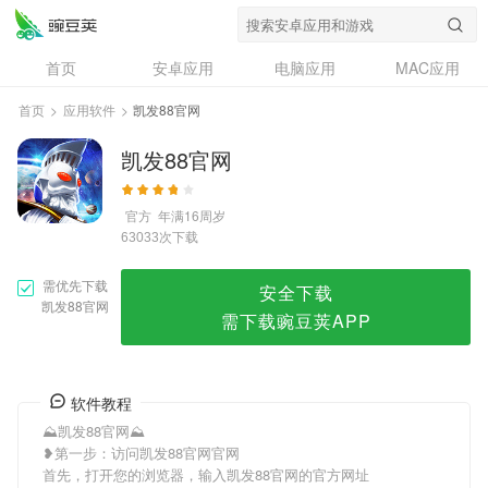
凯发88官网
首页
安卓应用
电脑应用
MAC应用
资讯
专题
设计奖
创意应用
首页
>
应用软件
>
凯发88官网
问答
凯发88官网
官方
年满16周岁
次下载
63033
需优先下载
安全下载
凯发88官网
需下载豌豆荚APP
软件教程
⛰凯发88官网⛰
❥第一步：访问凯发88官网官网
首先，打开您的浏览器，输入凯发88官网的官方网址