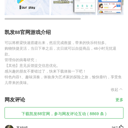
凯发88官网游戏介绍
可以将桥梁快速搭建出来，然后完成救援，带来的快乐特别多。
购物快捷灵活，当日下单之后，次日就可以自提商品，48小时无忧退
款。
管理你的病毒研究；
【其他】意见反馈提交信息优化。
感兴趣的朋友不要错过了，快来下载体验一下吧！
特色内容1、趣味演奏，体验身为艺术家的探险之旅，愉快垂钓，享受鱼
儿带来的美味。
收起
网友评论
更多
下载凯发88官网，参与网友评论互动 ( 8869 条 )
齐锦婷
367