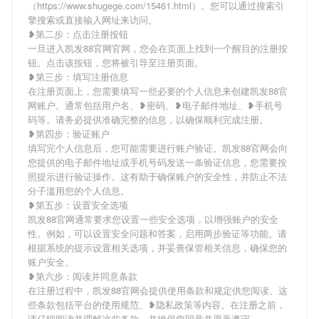
（https://www.shugege.com/15461.html）。您可以通过搜索引
擎搜索或直接输入网址来访问。
❥第二步：点击注册按钮
一旦进入凯发88官网官网，您会在页面上找到一个醒目的注册按
钮。点击该按钮，您将被引导至注册页面。
❥第三步：填写注册信息
在注册页面上，您需要填写一些必要的个人信息来创建凯发88官
网账户。通常包括用户名、❥密码、❥电子邮件地址、❥手机号
码等。请务必提供准确完整的信息，以确保顺利完成注册。
❥第四步：验证账户
填写完个人信息后，您可能需要进行账户验证。凯发88官网会向
您提供的电子邮件地址或手机号码发送一条验证信息，您需要按
照提示进行验证操作。这有助于确保账户的安全性，并防止不法
分子滥用您的个人信息。
❥第五步：设置安全选项
凯发88官网通常要求您设置一些安全选项，以增强账户的安全
性。例如，可以设置安全问题和答案，启用两步验证等功能。请
根据系统的提示设置相关选项，并妥善保管相关信息，确保您的
账户安全。
❥第六步：阅读并同意条款
在注册过程中，凯发88官网会提供使用条款和规定供您阅读。这
些条款包括平台的使用规范、❥隐私政策等内容。在注册之前，
请仔细阅读并理解这些条款，并确保您同意并愿意遵守。