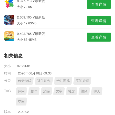
8.377.713 V最新版
查看详情
大小 70.65
2.609.100 V最新版
查看详情
大小 19.63MB
9.493.765 V最新版
查看详情
大小 83.45MB
相关信息
大小
87.22MB
时间
2026年06月18日 09:33
分类
传奇游戏
逃生动作
卡片游戏
竞速游戏
TAG
休闲
趣味
消除
文字
社交
视频
聊天
空间
版本
2.99.92