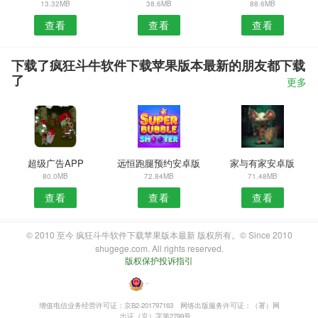
13.32MB
38.6MB
88.6MB
查看
查看
查看
下载了疯狂斗牛软件下载苹果版本最新的朋友都下载
了
更多
超级广告APP
远恒跑腿预约安卓版
家与有家安卓版
80.0MB
72.84MB
71.48MB
查看
查看
查看
© 2010 至今 疯狂斗牛软件下载苹果版本最新 版权所有。© Since 2010
shugege.com. All rights reserved.
版权保护投诉指引
・
增值电信业务经营许可证：京B2-201797163
网络出版服务许可证：（署）网
出证（京）字第2799号