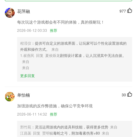
1,记录每天的运动步数,每日消耗的卡路里、运动距离和时间
花萍融
977
2,直播课程，邀请大师入驻，精彩进行授课，随时都可以互动学习；
3,更多加盟商的引进，为用户提供多项服务。
每次玩这个游戏都会有不同的体验，真的很耐玩！
2026-06-12 00:33
推荐
4,为学员不定期免费推送公开课，提供海量实用技能学习课程，实用干
货，提升妥妥的。
程滢仪
：提供可自定义的游戏界面，让玩家可以个性化设置游戏的
5,闲暇浏览孩子班级快照，班级视频
外观和操作方式。
来自
6,免费开启的网盘工具，带来超多存储空间；
1.崔燕民 回复 夏侯烁龙
剧情设计紧凑，让人沉浸其中无法自拔。
来自
疯狂斗牛软件下载苹果版本最新软件优势
来自
1.专门为初中、高中生量身订制的工具软件。该软件集化学方程式、化学
更多回复
俗称、化学物质颜色
2.增加账号注销功能
单怡楠
30
3.全新汉字，简单猜汉字，玩法益智，主要是通过玩家思维能力，需要不
加强游戏的反作弊措施，确保公平竞争环境
断的思考。
2026-06-11 14:32
推荐
4.·枯燥的围棋术语一直是传统围棋教学中的难点,但在本系列片中,所有围
棋术语都会有最直观的形象来生动表达,围棋学习将变
邢竹苑
：灵活运用游戏内的道具和技能，获得更多优势
来自
5.这里为孩子们提供了各种运动游戏，你可以根据自己的喜好在这里自由
江昌菡 回复 贾明毓
毒蛇之弓，附加毒素伤害+80
来自
的选择;