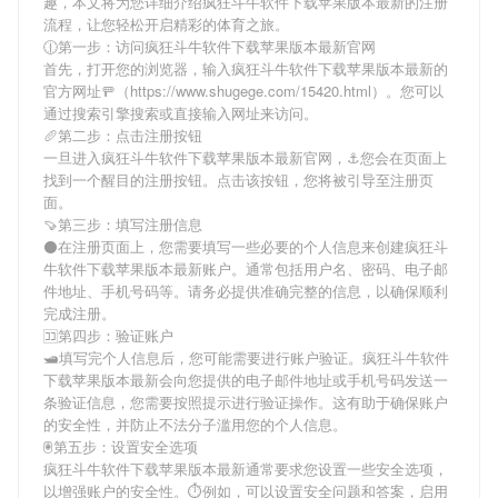
趣，本文将为您详细介绍
疯狂斗牛软件下载苹果版本最新
的注册
流程，让您轻松开启精彩的体育之旅。
🕧第一步：访问疯狂斗牛软件下载苹果版本最新官网
首先，打开您的浏览器，输入
疯狂斗牛软件下载苹果版本最新
的
官方网址🚥（https://www.shugege.com/15420.html）。您可以
通过搜索引擎搜索或直接输入网址来访问。
🥖第二步：点击注册按钮
一旦进入
疯狂斗牛软件下载苹果版本最新
官网，⚓️您会在页面上
找到一个醒目的注册按钮。点击该按钮，您将被引导至注册页
面。
🍠第三步：填写注册信息
⚫在注册页面上，您需要填写一些必要的个人信息来创建
疯狂斗
牛软件下载苹果版本最新
账户。通常包括用户名、密码、电子邮
件地址、手机号码等。请务必提供准确完整的信息，以确保顺利
完成注册。
🈁第四步：验证账户
🛥填写完个人信息后，您可能需要进行账户验证。
疯狂斗牛软件
下载苹果版本最新
会向您提供的电子邮件地址或手机号码发送一
条验证信息，您需要按照提示进行验证操作。这有助于确保账户
的安全性，并防止不法分子滥用您的个人信息。
🖲第五步：设置安全选项
疯狂斗牛软件下载苹果版本最新
通常要求您设置一些安全选项，
以增强账户的安全性。⏱例如，可以设置安全问题和答案，启用