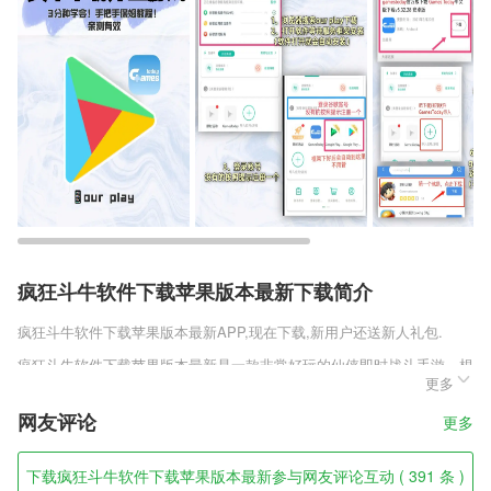
疯狂斗牛软件下载苹果版本最新下载简介
疯狂斗牛软件下载苹果版本最新
APP,现在下载,新用户还送新人礼包.
疯狂斗牛软件下载苹果版本最新是一款非常好玩的仙侠即时战斗手游，根
更多
据同名小说改编，游戏中讲述的是有着十年地下拳坛经验的黑拳手穿越，
成为了藤家城的低等奴仆，即将面临一场空前绝后的大战，高度还原了小
网友评论
更多
说的故事剧情和各种元素，游戏中的人物职业也十分的出彩。
疯狂斗牛软件下载苹果版本最新软件特色
下载疯狂斗牛软件下载苹果版本最新参与网友评论互动 ( 391 条 )