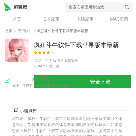
首页
安卓应用
电脑应用
MAC应用
资讯
专题
设计奖
创意应用
首页
>
应用软件
>
疯狂斗牛软件下载苹果版本最新
问答
疯狂斗牛软件下载苹果版本最新
官方
年满12周岁
下载安装
次下载
5184790
需优先下载
安全下载
疯狂斗牛软件下载苹果版本最新安装
小编点评
👶导语：
疯狂斗牛软件下载苹果版本最新
🕜是一家备受瞩目的体
育平台，🌎提供丰富多样的体育赛事和刺激的游戏体验。如果您
想加入
疯狂斗牛软件下载苹果版本最新
的大家庭，参与其中的乐