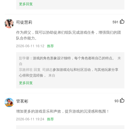
更多回复
6.支持视频下载，离线观看。
疯狂斗牛软件下载苹果版本最新更新了什么?
司徒慧莉
591
新增 计算器
作为师父，我可以协助徒弟们组队完成游戏任务，增强我们的团
1优化了路径规划功能，用户可以在路径规划时筛选不同站点。
队合作能力。
优化推送等已知问题
2026-06-11 16:12
推荐
[稳定]系统漏洞少了
彭学馨
：游戏的角色形象设计独特，每个角色都有自己的特点。
来
添加拼团旅游模块，快来上线体验吧；
自
宗政祥壮 回复 司娣志
参加游戏论坛和社区活动，与其他玩家分享
适配 抖音来源西瓜视频的链接下载。
心得和交流经验，
来自
联系我们
更多回复
以上就是疯狂斗牛软件下载苹果版本最新的介绍，如果您喜欢这款软件，
您可以到应用商店进行打分评论，说出您的使用经历，以帮助我们更好的
对产品进行优化修改。
管茗彬
93
增加更多的游戏音乐和声效，提升游戏的沉浸感和氛围！
2026-06-11 19:24
推荐