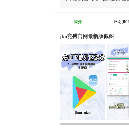
简介
评论(901
jbo竞搏官网最新版截图