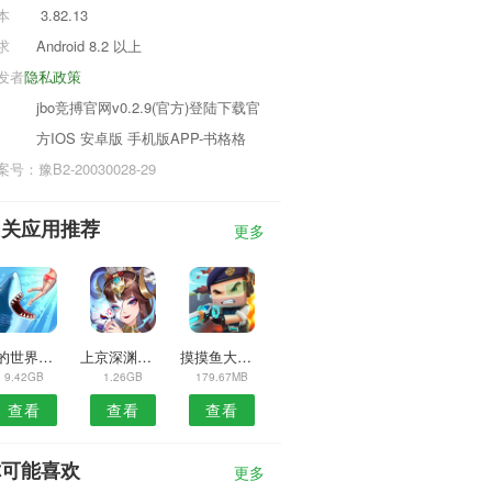
本
3.82.13
求
Android 8.2 以上
发者
隐私政策
jbo竞搏官网v0.2.9(官方)登陆下载官
方IOS 安卓版 手机版APP-书格格
号：豫B2-20030028-29
相关应用推荐
更多
我的世界天启之境：终与始
上京深渊安卓版
摸摸鱼大乱斗
9.42GB
1.26GB
179.67MB
查看
查看
查看
你可能喜欢
更多