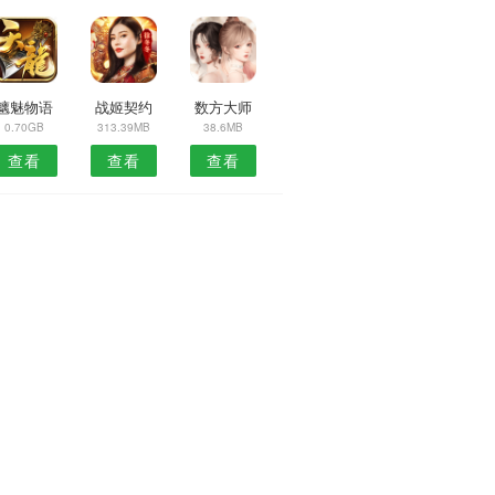
魑魅物语
战姬契约
数方大师
0.70GB
313.39MB
38.6MB
查看
查看
查看