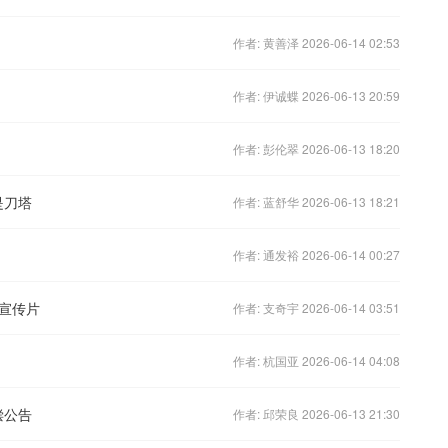
作者: 黄善泽 2026-06-14 02:53
作者: 伊诚蝶 2026-06-13 20:59
作者: 彭伦翠 2026-06-13 18:20
是刀塔
作者: 蓝舒华 2026-06-13 18:21
作者: 通发裕 2026-06-14 00:27
宣传片
作者: 支奇宇 2026-06-14 03:51
作者: 杭国亚 2026-06-14 04:08
偿公告
作者: 邱荣良 2026-06-13 21:30