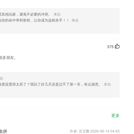
重其他玩家，避免不必要的冲突。
来自
高你的命中率和射程，让你成为远程杀手！！
来自
575
很多朋友。
自
难度设置得太高了？我玩了好几天还是过不了第一关，有点崩溃。
来自
更多
血拼
作者: 吴宝飘 2026-06-14 04:43