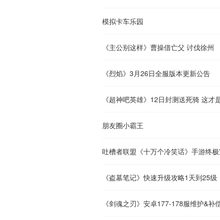
模拟卡车乐园
《主公别这样》曹操借亡父 讨伐徐州
《烈焰》3月26日全服版本更新公告
《超神吧英雄》12日封测送死骑 这才
朋友圈小霸王
吐槽者联盟《十万个冷笑话》手游终极
《盗墓笔记》快速升级攻略1天到25级
《剑魂之刃》安卓177-178服维护&补