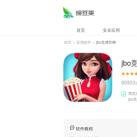
jbo竞搏官网
首页
安卓应用
首页
>
应用软件
>
jbo竞搏官网
jb
80933
需优
jbo
软件教程