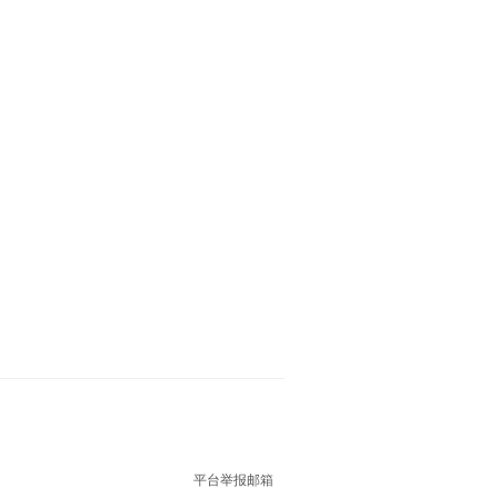
平台举报邮箱