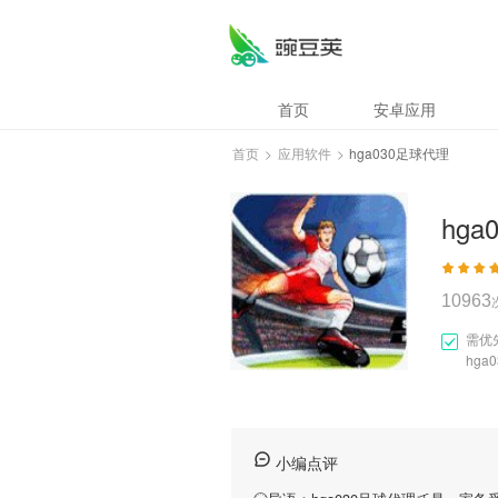
首页
安卓应用
首页
>
应用软件
>
hga030足球代理
hg
10963
需优
hga
小编点评