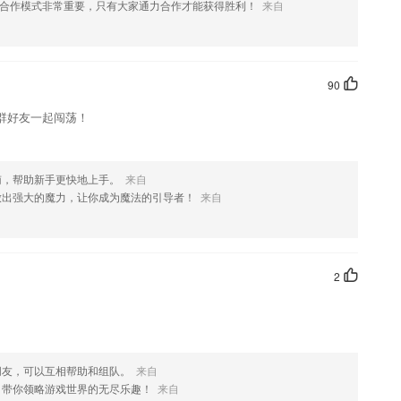
合作模式非常重要，只有大家通力合作才能获得胜利！
来自
果您喜欢这款软件，您可以到应用商店进行打分评论，说出您的使用经历，
90
群好友一起闯荡！
南，帮助新手更快地上手。
来自
放出强大的魔力，让你成为魔法的引导者！
来自
2
朋友，可以互相帮助和组队。
来自
，带你领略游戏世界的无尽乐趣！
来自