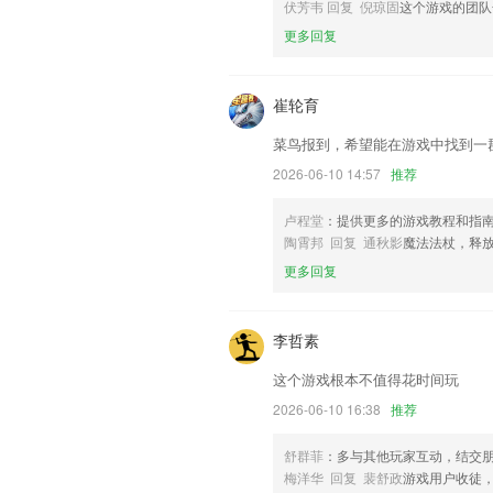
联系我们
伏芳韦 回复 倪琼固
这个游戏的团队
以上就是hga030足球代理的介绍，如
更多回复
以帮助我们更好的对产品进行优化修改。
崔轮育
菜鸟报到，希望能在游戏中找到一
2026-06-10 14:57
推荐
卢程堂
：提供更多的游戏教程和指
陶霄邦 回复 通秋影
魔法法杖，释
更多回复
李哲素
这个游戏根本不值得花时间玩
2026-06-10 16:38
推荐
舒群菲
：多与其他玩家互动，结交
梅洋华 回复 裴舒政
游戏用户收徒