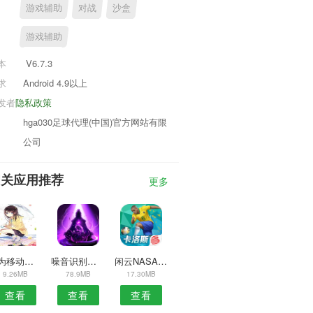
游戏辅助
对战
沙盒
游戏辅助
本
V6.7.3
求
Android 4.9以上
发者
隐私政策
hga030足球代理(中国)官方网站有限
公司
相关应用推荐
更多
华为移动服务框架
噪音识别器APP
闲云NASAPP
9.26MB
78.9MB
17.30MB
查看
查看
查看