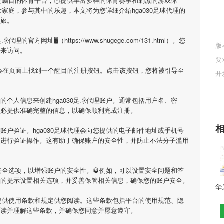
受瞩目的体育平台，🕧提供丰富多样的体育赛事和刺激的游戏体
大家庭，参与其中的乐趣，本文将为您详细介绍
hga030足球代理
的
之旅。
0足球代理
的官方网址🖥（https://www.shugege.com/131.html）。您
版
址来访问。
要
您会在页面上找到一个醒目的注册按钮。点击该按钮，您将被引导至
开
要的个人信息来创建
hga030足球代理
账户。通常包括用户名、密
务必提供准确完整的信息，以确保顺利完成注册。
行账户验证。
hga030足球代理
会向您提供的电子邮件地址或手机号
示进行验证操作。这有助于确保账户的安全性，并防止不法分子滥用
安全选项，以增强账户的安全性。🥃例如，可以设置安全问题和答
统的提示设置相关选项，并妥善保管相关信息，确保您的账户安全。
提供使用条款和规定供您阅读。这些条款包括平台的使用规范、隐
阅读并理解这些条款，并确保您同意并愿意遵守。