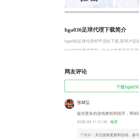
hga030足球代理下载简介
hga030足球代理
APP,现在下载,新用户还
hga030足球代理是一款十分经典百玩
筑，一直到抵达最后的终点。但是这个时
符合物理规律的话可能就会完全倒塌。
网友评论
hga030足球代理软件特色
1,空闲时间很多的用户可以使用软件在线
下载hga03
2,【指派精准把油省】
3,电池测评
张斌弘
4,海量字体、贴纸素材
提供更多的游戏教程和指导，帮助
5,自动的跟踪最新章节内容追更不等待
2026-06-11 01:36
推荐
6,收集车线路自动规划，gps实时追踪，掌
于菊烁
：关注游戏更新和活动，参
hga030足球代理软件优势