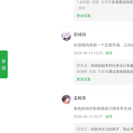
1.柏鸿影 回复 从琴莉
多观看游戏高
来自
1.增加账号注销功能
更多回复
2.每次进行题库练习学习，都可以让用户
3.公务员考试随身学，专门公务员考生
邵雄琰
4.免费柯林斯词典，中英例句，词根词缀
在游戏内添加一个交易市场，让玩
5.·音频识别技术，精准捕捉演奏过程，
求
2026-06-10 15:53
推荐
举
6.根据不同年龄、场景对故事进行分类，
胥贵涛
：游戏的副本和任务设计有
报
hga030足球代理更新了什么?
徐雄刚 回复 邱良旭
通过游戏锻炼
更多回复
快速GPS手机定位；
优化记到账的逻辑处理
孟榕美
如遇无法更新，可卸载重新安装新版本。
更新界面；
角色的动作和表情设计得非常生动
修复了部分机型无法使用金币兑换的bug
2026-06-10 20:37
推荐
支持下载功能；
国宽凡
：招收有实力的新手，我会