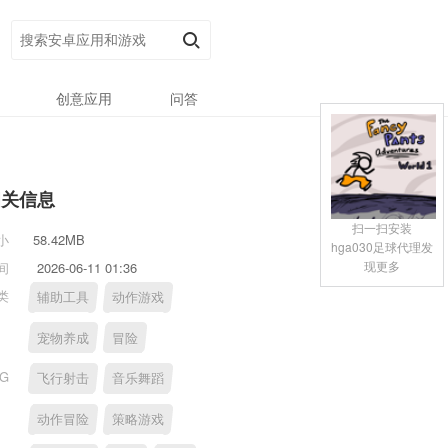
创意应用
问答
相关信息
扫一扫安装
小
58.42MB
hga030足球代理发
现更多
间
2026-06-11 01:36
类
辅助工具
动作游戏
宠物养成
冒险
AG
飞行射击
音乐舞蹈
动作冒险
策略游戏