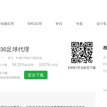
电脑应用
MAC应用
资讯
专题
设计奖
a030足球代理
大
官方
年满12周岁
下载安装
时
次下载
94.31%
好评率
10379
人评论
扫码打开当前页下载
分
先下载
安全下载
030足球代理安装
T