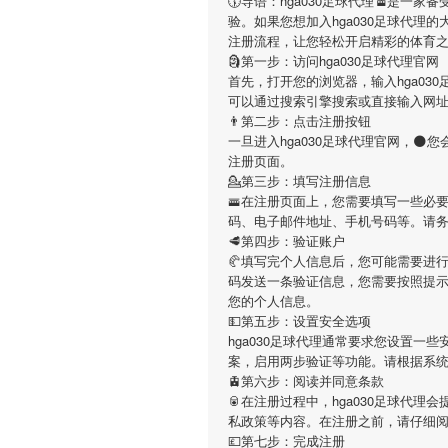
🕠导语：
hga030足球代理
🚡是一家备
验。如果您想加入
hga030足球代理
的
注册流程，让您轻松开启精彩的体育
🗿第一步：访问hga030足球代理官网
首先，打开您的浏览器，输入
hga03
可以通过搜索引擎搜索或直接输入网
👨第二步：点击注册按钮
一旦进入
hga030足球代理
官网，🌑
注册页面。
💁第三步：填写注册信息
🚟在注册页面上，您需要填写一些必
码、电子邮件地址、手机号码等。请
🥩第四步：验证账户
🥐填写完个人信息后，您可能需要进
码发送一条验证信息，您需要按照提
您的个人信息。
💵第五步：设置安全选项
hga030足球代理
通常要求您设置一些
案，启用两步验证等功能。请根据系
🚊第六步：阅读并同意条款
🥫在注册过程中，
hga030足球代理
会
私政策等内容。在注册之前，请仔细
💷第七步：完成注册