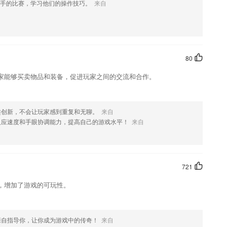
手的比赛，学习他们的操作技巧。
来自
了解到更多，进步看得见。
量身打造。免费，不收费使用题库、视频、直播、答疑服务
80
，更有万千网友分享精彩助记。
家能够买卖物品和装备，促进玩家之间的交流和合作。
弹对弹错实时反馈，循序渐进、稳扎稳打，满足不同阶段习筝者的学习需
满足孩子不同年龄不同阶段的需求；
趣创新，不会让玩家感到重复和无聊。
来自
反应速度和手眼协调能力，提高自己的游戏水平！
来自
721
，增加了游戏的可玩性。
亲自指导你，让你成为游戏中的传奇！
来自