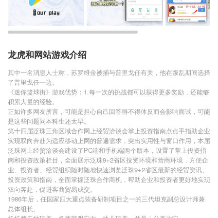
龙虎和网站游戏介绍
其中一名消息人士称，苏罗维金被捕与普里戈任有关，他在叛乱期间选择
了普里戈任一边。
《迷你篮球街》游戏优势：1.每一次的挑战都可以获得更多奖励，还能够
积累大量的经验。
正如许多网友所言，可能是担心自己回答得不得体反而会影响面试，可能
是这些问题问本科生还太早。
第十四届泛珠三角区域合作网上经贸洽谈会掌上投资指南点点手指助企业
实现双向奔赴为适应移动上网的普遍需求，突出实用性与窗口作用，本届
泛珠网上经贸洽谈会建设了PC端和手机端两个版本，设置了掌上投资指
南和投资政策栏目，全面展示泛珠9+2省区投资环境和营商环境，方便企
业、投资者、经贸组织随时随地快速浏览泛珠9+2省区最新的经贸资讯、
投资政策和指南，全面掌握泛珠合作商机，帮助企业和投资者更好地实现
双向奔赴，促进客商贸易成交。
1986年后，任国家四大重点装备研制项目之一的三代坦克副总设计师兼
总体组长。