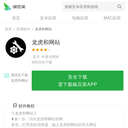
龙虎和网站
首页
安卓应用
电脑应用
MAC应用
资讯
专题
设计奖
创意应用
首页
>
应用软件
>
龙虎和网站
问答
龙虎和网站
官方
年满16周岁
次下载
66020
需优先下载
安全下载
龙虎和网站
需下载豌豆荚APP
软件教程
🖇龙虎和网站🖇
❥第一步：访问龙虎和网站官网
首先，打开您的浏览器，输入龙虎和网站的官方网址