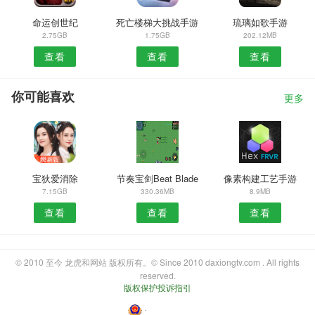
命运创世纪
死亡楼梯大挑战手游
琉璃如歌手游
2.75GB
1.75GB
202.12MB
查看
查看
查看
你可能喜欢
更多
宝狄爱消除
节奏宝剑Beat Blade
像素构建工艺手游
7.15GB
330.36MB
8.9MB
查看
查看
查看
© 2010 至今 龙虎和网站 版权所有。© Since 2010 daxiongtv.com . All rights
reserved.
版权保护投诉指引
・