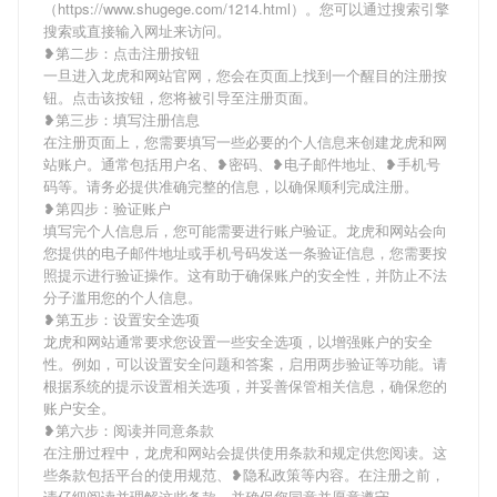
（https://www.shugege.com/1214.html）。您可以通过搜索引擎
搜索或直接输入网址来访问。
❥第二步：点击注册按钮
一旦进入龙虎和网站官网，您会在页面上找到一个醒目的注册按
钮。点击该按钮，您将被引导至注册页面。
❥第三步：填写注册信息
在注册页面上，您需要填写一些必要的个人信息来创建龙虎和网
站账户。通常包括用户名、❥密码、❥电子邮件地址、❥手机号
码等。请务必提供准确完整的信息，以确保顺利完成注册。
❥第四步：验证账户
填写完个人信息后，您可能需要进行账户验证。龙虎和网站会向
您提供的电子邮件地址或手机号码发送一条验证信息，您需要按
照提示进行验证操作。这有助于确保账户的安全性，并防止不法
分子滥用您的个人信息。
❥第五步：设置安全选项
龙虎和网站通常要求您设置一些安全选项，以增强账户的安全
性。例如，可以设置安全问题和答案，启用两步验证等功能。请
根据系统的提示设置相关选项，并妥善保管相关信息，确保您的
账户安全。
❥第六步：阅读并同意条款
在注册过程中，龙虎和网站会提供使用条款和规定供您阅读。这
些条款包括平台的使用规范、❥隐私政策等内容。在注册之前，
请仔细阅读并理解这些条款，并确保您同意并愿意遵守。