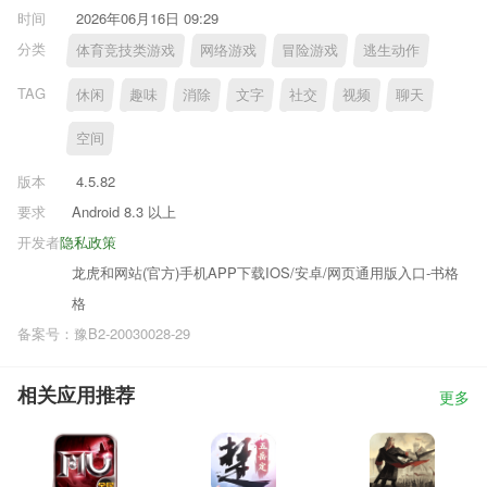
时间
2026年06月16日 09:29
分类
体育竞技类游戏
网络游戏
冒险游戏
逃生动作
TAG
休闲
趣味
消除
文字
社交
视频
聊天
空间
版本
4.5.82
要求
Android 8.3 以上
开发者
隐私政策
龙虎和网站(官方)手机APP下载IOS/安卓/网页通用版入口-书格
格
备案号：豫B2-20030028-29
相关应用推荐
更多