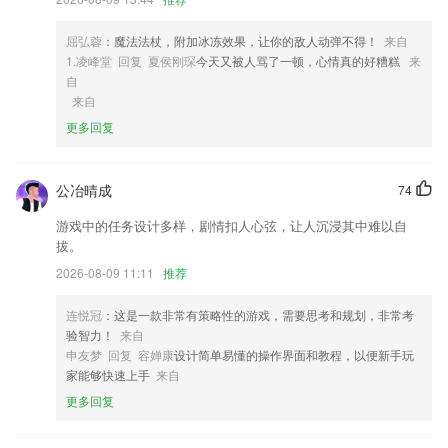
人出行，聚会地点选择等等
4,【单词记忆】
屈弘蓉
：魔法法杖，附加冰冻效果，让你的敌人动弹不得！
来自
1.凌峰堂 回复 夏侯刚琛
今天又被人骂了一顿，心情真的好糟糕
来
5,更能找寻自己想要的综合服务。为大家提供一站式的服务选择，生活中
自
也能给大家更多样的信息。
来自
6,课程采用场景对话模式，学工作、生活中马上能用的口语。
更多回复
天9国际电脑版软件优势
1.发布了更多的精彩视频，让小伙伴们能够了解到位。
公冶晴成
74
2.有拼音、翻译、注释、例句等，支持多种检索方式，实用性强。
游戏中的任务设计多样，剧情扣人心弦，让人沉浸其中难以自
拔。
3.课程训练营，双师辅导授课，短时间内快速融入课程，让学习更简洁，
高效
2026-08-09 11:11
推荐
4.对于用户来说这款华而知是起到一个全面辅导的作用，不管是什么科目
连悦冠
：这是一款非常有策略性的游戏，需要思考和规划，非常考
和内容都能够在上面进行学习。
验智力！
来自
5.【语音合成】中文、英文场景，翻译结果新增语音合成，语音播放功能
申友梦 回复 容婵康
设计简单易懂的操作界面和教程，以便新手玩
家能够快速上手
来自
6.◆是党组织设置“新”——一方隶属、虚实结合。探索以流出地隶属管理
为主的流动党员管理模式，由流出地建立流动党员党组织，并成立相应
更多回复
“网络党支部”，线下线上同步开展党员教育管理服务工作，切实将组织触
角延伸到流动党员身边。