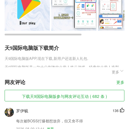
天9国际电脑版下载简介
天9国际电脑版
APP,现在下载,新用户还送新人礼包.
天9国际电脑版是一款十分刺激的火柴人格斗游戏，经典的火柴人造型，
更多
搭配各式各样的武器装备。复古的画风加上钢铁侠、奥特曼等人气角色的
客串。简直不要太有趣，相看奥特曼大战钢铁侠吗?赶快下载游戏亲自体
网友评论
更多
验一下吧!
天9国际电脑版软件特色
下载天9国际电脑版参与网友评论互动 ( 682 条 )
1,上文提及的照相机可能包括在某些地区无法获取的型号。
罗伊毓
136
2,超省钱：师生直接牵手，商榷课时费用，家长支出少，孩子收获多。
3,在2265用户个人导航及其他应用(搜美食，酒店，看新闻）等等，使用
每次被BOSS打爆都想放弃，但又舍不得
过程中均可与相关的个人和群聊天。可广泛应用于个人导航与人沟通，多
2026-08-09 13:44
推荐