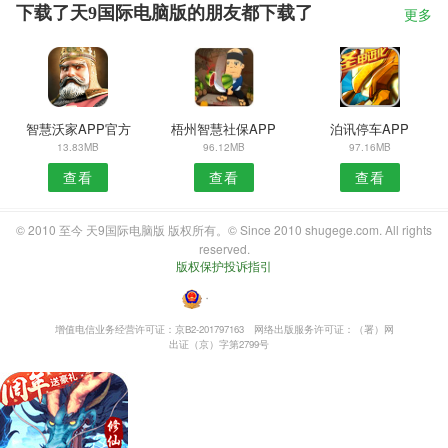
下载了天9国际电脑版的朋友都下载了
更多
智慧沃家APP官方
梧州智慧社保APP
泊讯停车APP
13.83MB
96.12MB
97.16MB
查看
查看
查看
© 2010 至今 天9国际电脑版 版权所有。© Since 2010 shugege.com. All rights
reserved.
版权保护投诉指引
・
增值电信业务经营许可证：京B2-201797163
网络出版服务许可证：（署）网
出证（京）字第2799号