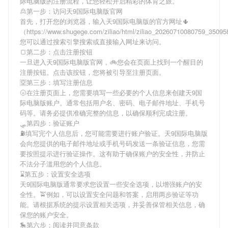
际电脑版
的注册流程，让您轻松开启精彩的体育之旅。
🙎第一步：访问天9国际电脑版官网
首先，打开您的浏览器，输入
天9国际电脑版
的官方网址🌵
（https://www.shugege.com/ziliao/html/ziliao_20260710080759_350
您可以通过搜索引擎搜索或直接输入网址来访问。
🍞第二步：点击注册按钮
一旦进入
天9国际电脑版
官网，🚲您会在页面上找到一个醒目的
注册按钮。点击该按钮，您将被引导至注册页面。
🈳第三步：填写注册信息
🌝在注册页面上，您需要填写一些必要的个人信息来创建
天9国
际电脑版
账户。通常包括用户名、密码、电子邮件地址、手机号
码等。请务必提供准确完整的信息，以确保顺利完成注册。
🛷第四步：验证账户
⛽️填写完个人信息后，您可能需要进行账户验证。
天9国际电脑版
会向您提供的电子邮件地址或手机号码发送一条验证信息，您需
要按照提示进行验证操作。这有助于确保账户的安全性，并防止
不法分子滥用您的个人信息。
⌛️第五步：设置安全选项
天9国际电脑版
通常要求您设置一些安全选项，以增强账户的安
全性。🚖例如，可以设置安全问题和答案，启用两步验证等功
能。请根据系统的提示设置相关选项，并妥善保管相关信息，确
保您的账户安全。
🎠第六步：阅读并同意条款