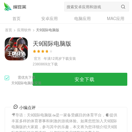
首页
安卓应用
电脑应用
MAC应用
资讯
专题
设计奖
创意应用
首页
>
应用软件
>
天9国际电脑版
问答
天9国际电脑版
官方
年满12周岁
下载安装
次下载
2380869
需优先下载
安全下载
天9国际电脑版安装
小编点评
🎥导语：
天9国际电脑版
🚤是一家备受瞩目的体育平台，🌒提供
丰富多样的体育赛事和刺激的游戏体验。如果您想加入
天9国际
电脑版
的大家庭，参与其中的乐趣，本文将为您详细介绍
天9国