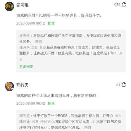
党河唯
973
天9国际电脑版更新了什么?
游戏的商城可以购买一些不错的道具，提升战斗力。
福利再加码，快来积分商城兑换吧~
2026-08-09 09:12
推荐
社区问答汽车生活知识圈；
模板预览
虞志善
：将物品栏和技能栏放在屏幕底部，方便玩家快速使用和切
换装备。
来自
移除toast提示信息
蒲月亨 回复 莫荔
极品装备限时特惠！攻击力、防御力、生命值全
优化应用加速逻辑。
面提升，让你战无不胜！数量有限，抢购从速！速度私信下单！
来
自
送票活动上线
更多回复
联系我们
以上就是天9国际电脑版的介绍，如果您喜欢这款软件，您可以到应用商
店进行打分评论，说出您的使用经历，以帮助我们更好的对产品进行优化
邢行天
37
修改。
游戏的多样性让我从未感到无聊，总有新的挑战！
2026-08-09 06:42
推荐
闵飞超
：终于打败了一个BOSS，我激动得手都在抖，好开心
来自
陆舒妹 回复 仲孙姬心
增加游戏中的互动元素，让玩家可以与游戏
环境进行实时互动，增强游戏的沉浸感。
来自