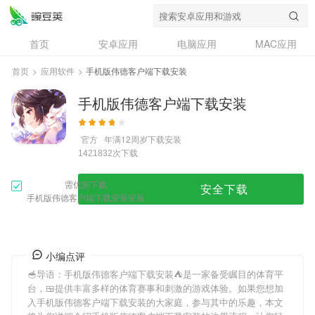
首页
安卓应用
电脑应用
MAC应用
资讯
专题
设计奖
创意应用
首页
>
应用软件
>
手机版伟德客户端下载安装
问答
手机版伟德客户端下载安装
官方
年满12周岁
下载安装
次下载
1421832
需优先下载
安全下载
手机版伟德客户端下载安装安装
小编点评
🥣导语：
手机版伟德客户端下载安装
⛺是一家备受瞩目的体育平
台，🍱提供丰富多样的体育赛事和刺激的游戏体验。如果您想加
入
手机版伟德客户端下载安装
的大家庭，参与其中的乐趣，本文