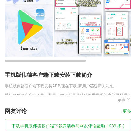
手机版伟德客户端下载安装下载简介
手机版伟德客户端下载安装
APP,现在下载,新用户还送新人礼包.
手机版伟德客户端下载安装是一款还原最基础斗罗世界观的魔幻题材手机
更多
游戏，但游戏中有着大量的原创剧情，你将在这里见识到各种不同的全新
人物，通过这些角色来更好的享受创新剧情。经典的武魂和魂环设定都会
网友评论
更多
在这里还原，你将通过各类战斗来体验更加激情的对决。
手机版伟德客户端下载安装软件特色
下载手机版伟德客户端下载安装参与网友评论互动 ( 239 条 )
1,根据学生的水平和薄弱模块，匹配上课内容和难度，