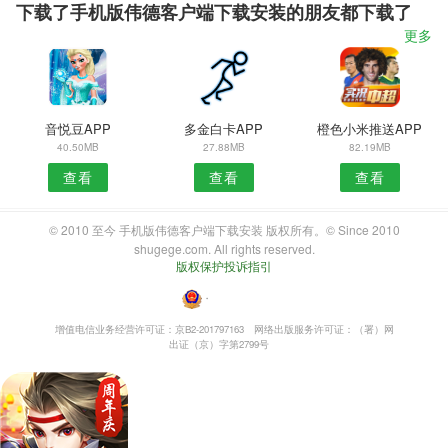
下载了手机版伟德客户端下载安装的朋友都下载了
更多
音悦豆APP
多金白卡APP
橙色小米推送APP
40.50MB
27.88MB
82.19MB
查看
查看
查看
© 2010 至今 手机版伟德客户端下载安装 版权所有。© Since 2010
shugege.com. All rights reserved.
版权保护投诉指引
・
增值电信业务经营许可证：京B2-201797163
网络出版服务许可证：（署）网
出证（京）字第2799号