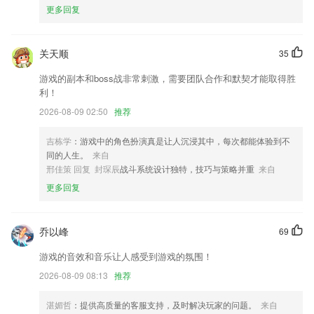
6.全球首创消费分享型万众创业平台
更多回复
手机版伟德客户端下载安装更新了什么?
大量车辆定位点聚合成实时路况，实时变化的车流颜色即代表了道路的实
关天顺
35
时情况；
游戏的副本和boss战非常刺激，需要团队合作和默契才能取得胜
新增结束订单后抽奖活动
利！
优化 | 直播支持画中画
2026-08-09 02:50
推荐
优化手机相册后台自动备份功能
吉栋学
：游戏中的角色扮演真是让人沉浸其中，每次都能体验到不
隐私政策已改了，请审核时细心看下。
同的人生。
来自
邢佳策 回复 封琛辰
战斗系统设计独特，技巧与策略并重
来自
各处细节改进与优化
更多回复
联系我们
以上就是手机版伟德客户端下载安装的介绍，如果您喜欢这款软件，您可
以到应用商店进行打分评论，说出您的使用经历，以帮助我们更好的对产
乔以峰
69
品进行优化修改。
游戏的音效和音乐让人感受到游戏的氛围！
2026-08-09 08:13
推荐
湛媚哲
：提供高质量的客服支持，及时解决玩家的问题。
来自