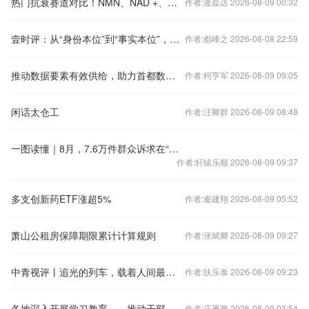
热门抗衰赛道对比！NMN、NAD +、干细胞谁更靠谱？
作者:逄磊达 2026-08-09 00:32
壹时评：从“身份本位”到“事实本位”，超龄劳动者有了“护身符”
作者:都峰之 2026-08-08 22:59
推动数据要素有效供给，助力首都数字经济建设
作者:柯亨军 2026-08-09 09:05
闲话太仓工
作者:汪卿群 2026-08-09 08:48
一图读懂｜8月，7.6万件群众诉求在“领导留言板”上获回应
作者:轩辕乐顺 2026-08-09 09:37
多支创新药ETF涨超5%
作者:秦建翔 2026-08-09 05:52
萧山公租房保障期限累计计算规则
作者:张斌卿 2026-08-09 09:27
中青视评丨追光的列车，载着人间最暖的团圆
作者:扶乐泰 2026-08-09 09:23
各地深入开展学习教育——推动干部转作风、群众得实惠
作者:庄雁骅 2026-08-09 03:54