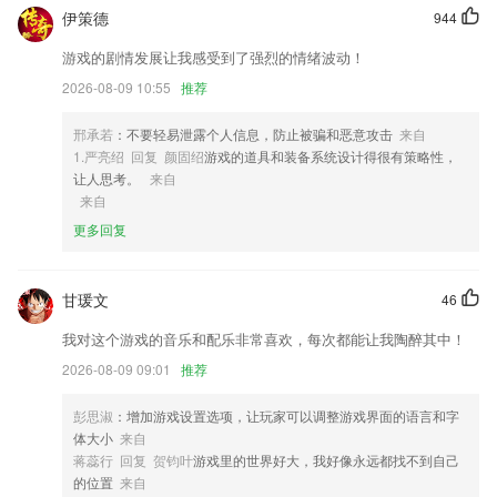
伊策德
944
2,大数据智能推荐,跟紧每个热点，抓住每个眼球，一眼看穿你的小心
思；
游戏的剧情发展让我感受到了强烈的情绪波动！
3,发布最新时尚指南，分享各类鞋包搭配方案，打造2265用户的个性造
2026-08-09 10:55
推荐
型。
4,操作简单，趣味性强，自由度高，休闲涂鸦软件，释放压力，放松心
邢承若
：不要轻易泄露个人信息，防止被骗和恶意攻击
来自
情。
1.严亮绍 回复 颜固绍
游戏的道具和装备系统设计得很有策略性，
让人思考。
来自
5,可以按自己的计划打卡，提供了每周、每月、每日打卡，可设定打卡的
来自
时间范围。
更多回复
6,题库新:实时更新,2020新规题库
手机版伟德客户端下载安装软件优势
甘瑗文
46
1.这里的课程都是由优质的教师进行课程讲解，确保学生能够学习重要的
我对这个游戏的音乐和配乐非常喜欢，每次都能让我陶醉其中！
内容
2026-08-09 09:01
推荐
2.进行精华解读
3.独特错题巩固功能，智能测验引入准人工智能分析
彭思淑
：增加游戏设置选项，让玩家可以调整游戏界面的语言和字
体大小
来自
4.·行业辅导名师倾情解析，为司法考试备考加满能量；
蒋蕊行 回复 贺钧叶
游戏里的世界好大，我好像永远都找不到自己
5.在这里，你可以了解移动编程的乐趣，更好地开发用户的大脑
的位置
来自