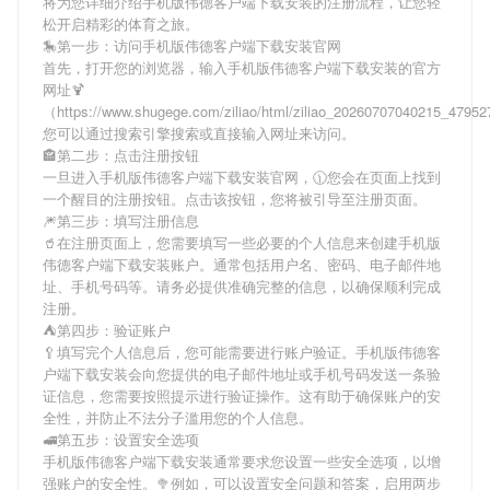
将为您详细介绍
手机版伟德客户端下载安装
的注册流程，让您轻
松开启精彩的体育之旅。
🎠第一步：访问手机版伟德客户端下载安装官网
首先，打开您的浏览器，输入
手机版伟德客户端下载安装
的官方
网址🍹
（https://www.shugege.com/ziliao/html/ziliao_20260707040215_479
您可以通过搜索引擎搜索或直接输入网址来访问。
🏤第二步：点击注册按钮
一旦进入
手机版伟德客户端下载安装
官网，🕦您会在页面上找到
一个醒目的注册按钮。点击该按钮，您将被引导至注册页面。
🎆第三步：填写注册信息
🥤在注册页面上，您需要填写一些必要的个人信息来创建
手机版
伟德客户端下载安装
账户。通常包括用户名、密码、电子邮件地
址、手机号码等。请务必提供准确完整的信息，以确保顺利完成
注册。
⛺️第四步：验证账户
🥄填写完个人信息后，您可能需要进行账户验证。
手机版伟德客
户端下载安装
会向您提供的电子邮件地址或手机号码发送一条验
证信息，您需要按照提示进行验证操作。这有助于确保账户的安
全性，并防止不法分子滥用您的个人信息。
🚅第五步：设置安全选项
手机版伟德客户端下载安装
通常要求您设置一些安全选项，以增
强账户的安全性。🥦例如，可以设置安全问题和答案，启用两步