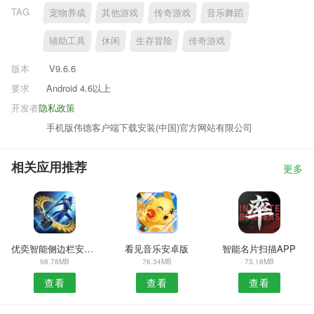
TAG
宠物养成
其他游戏
传奇游戏
音乐舞蹈
辅助工具
休闲
生存冒险
传奇游戏
版本
V9.6.6
要求
Android 4.6以上
开发者
隐私政策
手机版伟德客户端下载安装(中国)官方网站有限公司
相关应用推荐
更多
优奕智能侧边栏安卓版
看见音乐安卓版
智能名片扫描APP
98.78MB
76.34MB
73.18MB
查看
查看
查看