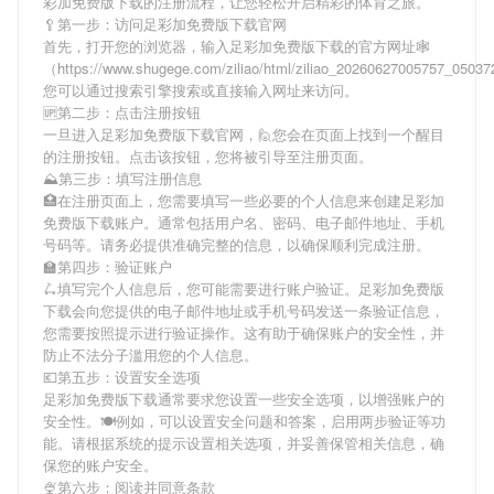
彩加免费版下载
的注册流程，让您轻松开启精彩的体育之旅。
🥄第一步：访问足彩加免费版下载官网
首先，打开您的浏览器，输入
足彩加免费版下载
的官方网址🕸
（https://www.shugege.com/ziliao/html/ziliao_20260627005757_050
您可以通过搜索引擎搜索或直接输入网址来访问。
🆙第二步：点击注册按钮
一旦进入
足彩加免费版下载
官网，🙋您会在页面上找到一个醒目
的注册按钮。点击该按钮，您将被引导至注册页面。
⛰第三步：填写注册信息
🏥在注册页面上，您需要填写一些必要的个人信息来创建
足彩加
免费版下载
账户。通常包括用户名、密码、电子邮件地址、手机
号码等。请务必提供准确完整的信息，以确保顺利完成注册。
🏫第四步：验证账户
🛴填写完个人信息后，您可能需要进行账户验证。
足彩加免费版
下载
会向您提供的电子邮件地址或手机号码发送一条验证信息，
您需要按照提示进行验证操作。这有助于确保账户的安全性，并
防止不法分子滥用您的个人信息。
💶第五步：设置安全选项
足彩加免费版下载
通常要求您设置一些安全选项，以增强账户的
安全性。🍽例如，可以设置安全问题和答案，启用两步验证等功
能。请根据系统的提示设置相关选项，并妥善保管相关信息，确
保您的账户安全。
🍨第六步：阅读并同意条款