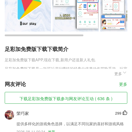
足彩加免费版下载下载简介
足彩加免费版下载
APP,现在下载,新用户还送新人礼包.
足彩加免费版下载是一款可以进行赚钱的经典仙侠类动作冒险手游，玩家
更多
为了获取游戏中的资源也是需要通过任务和副本来获取，当然除了任务和
副本也是可以通过商城和拍卖行进行获取，商城里面也是可以利用红包购
网友评论
更多
买一些礼包的。
足彩加免费版下载软件特色
下载足彩加免费版下载参与网友评论互动 ( 636 条 )
1,【天气提醒】显示7内的天气
荣巧家
299
2,选择慧升考研不会让高考学子失望！我们共同进步！
3,满足了用户随时随地在线清理手机的需求，大家可以来看看哦。
提供多样化的游戏角色选择，以满足不同玩家的喜好和游戏风格
2026-08-11 00:24
推荐