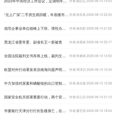
2023年中央经济工作会议，定调明年经济工作
作者:曲以弘 2026-08-10 15:03
“北上广深”二手房交易回暖，年底楼市怎样看？
作者:程良凤 2026-08-10 22:24
倡导企事业单位错峰上下班、弹性办公！北京发布七条响应措施
作者:禄杰影 2026-08-10 21:02
黑龙江省委常委、副省长王一新被查
作者:冉晨姬 2026-08-10 22:17
全国法院裁判文书库将上线，裁判文书公开何去何从？
作者:尚睿斌 2026-08-10 14:53
欧盟对外行动署发表涉南海问题声明，中国驻欧盟使团驳斥
作者:邓泽贝 2026-08-10 15:34
中方加强对尿素和磷酸铵的出口管制？外交部回应
作者:易乐露 2026-08-10 15:38
国家安全机关部署重要行动，两个背景值得关注
作者:应心宗 2026-08-10 21:13
华夏银行天津分行行长坠楼身亡，在任刚满三年
作者:廖艺燕 2026-08-10 18:24