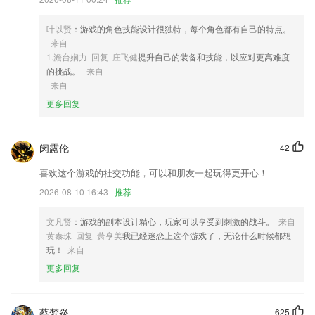
4,设备安装时间可以随时的线上2265预约，会在预约的时间段内去提供安
装服务。
叶以贤
：游戏的角色技能设计很独特，每个角色都有自己的特点。
5,【2】单句、阶段复读，语速灵敏操控，让孩子听得更清楚，学的更准
来自
确。
1.澹台娴力 回复 庄飞健
提升自己的装备和技能，以应对更高难度
6,分类齐全，可根据每个人的需求来挑选，不同的专题任意选择。
的挑战。
来自
来自
足彩加免费版下载软件优势
更多回复
1.海量儿歌故事动画，亲子游戏早教启蒙大全，早教育儿必备，聪明宝宝
都爱看，好听好看又好玩！
闵露伦
42
2.在手机上也可以更好的来刷题，这里各种学习资源也可以满足很多考生
们的需求；
喜欢这个游戏的社交功能，可以和朋友一起玩得更开心！
3.帮助孩子用编程思维和前沿的眼光看世界、学知识，书写自己的未来。
2026-08-10 16:43
推荐
4.章节习题任您练习，根据考试用书的学习顺序归类整理高质量习题，轻
文凡贤
：游戏的副本设计精心，玩家可以享受到刺激的战斗。
来自
松刷题练习；
黄泰珠 回复 萧亨美
我已经迷恋上这个游戏了，无论什么时候都想
5.能够更好的服务于每一个患者，从而可以提升患者的满意度。
玩！
来自
6.老师在当日托管课后发布学生课堂动态，入托前和托管结束后，老师的
更多回复
签到签退信息也会通知到家长，方便家长随时了解孩子的托管情况，也可
在线评论，沟通交流等。
蔡梦炎
625
足彩加免费版下载更新了什么?