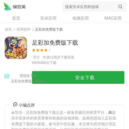
首页
安卓应用
电脑应用
MAC应用
资讯
专题
设计奖
创意应用
首页
>
应用软件
>
足彩加免费版下载
问答
足彩加免费版下载
官方
年满12周岁
下载安装
次下载
9909480
需优先下载
安全下载
足彩加免费版下载安装
小编点评
⛪️导语：
足彩加免费版下载
🥟是一家备受瞩目的体育平台，🏯提
供丰富多样的体育赛事和刺激的游戏体验。如果您想加入
足彩加
免费版下载
的大家庭，参与其中的乐趣，本文将为您详细介绍
足