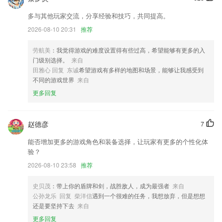
多与其他玩家交流，分享经验和技巧，共同提高。
【运单详情】提货完成和运输完成需要选择时间
2026-08-10 20:31
推荐
开发商：上海机珍电子科技有限公司
开发商：宝利信通（北京）软件股份有限公司
劳航美
：我觉得游戏的难度设置得有些过高，希望能够有更多的入
门级别选择。
来自
修改加载动画
田雅心 回复 东诚
希望游戏有多样的地图和场景，能够让我感受到
增加提交成功或者失败的声音提示
不同的游戏世界
来自
修复重复显示应用的问题.
更多回复
联系我们
以上就是足彩加免费版下载的介绍，如果您喜欢这款软件，您可以到应用
赵德彦
7
商店进行打分评论，说出您的使用经历，以帮助我们更好的对产品进行优
化修改。
能否增加更多的游戏角色和装备选择，让玩家有更多的个性化体
验？
2026-08-10 23:58
推荐
史贝茂
：带上你的盾牌和剑，战胜敌人，成为最强者
来自
公孙龙乐 回复 柴洋信
遇到一个很难的任务，我想放弃，但是想想
还是要坚持下去
来自
更多回复