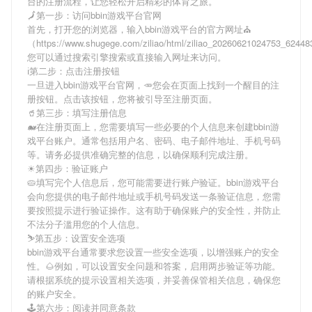
台
的注册流程，让您轻松开启精彩的体育之旅。
🗾第一步：访问bbin游戏平台官网
首先，打开您的浏览器，输入
bbin游戏平台
的官方网址⛪
（https://www.shugege.com/ziliao/html/ziliao_20260621024753_624
您可以通过搜索引擎搜索或直接输入网址来访问。
ℹ第二步：点击注册按钮
一旦进入
bbin游戏平台
官网，🥕您会在页面上找到一个醒目的注
册按钮。点击该按钮，您将被引导至注册页面。
🥤第三步：填写注册信息
🐋在注册页面上，您需要填写一些必要的个人信息来创建
bbin游
戏平台
账户。通常包括用户名、密码、电子邮件地址、手机号码
等。请务必提供准确完整的信息，以确保顺利完成注册。
☀第四步：验证账户
🥧填写完个人信息后，您可能需要进行账户验证。
bbin游戏平台
会向您提供的电子邮件地址或手机号码发送一条验证信息，您需
要按照提示进行验证操作。这有助于确保账户的安全性，并防止
不法分子滥用您的个人信息。
⛷第五步：设置安全选项
bbin游戏平台
通常要求您设置一些安全选项，以增强账户的安全
性。🌰例如，可以设置安全问题和答案，启用两步验证等功能。
请根据系统的提示设置相关选项，并妥善保管相关信息，确保您
的账户安全。
🕹第六步：阅读并同意条款