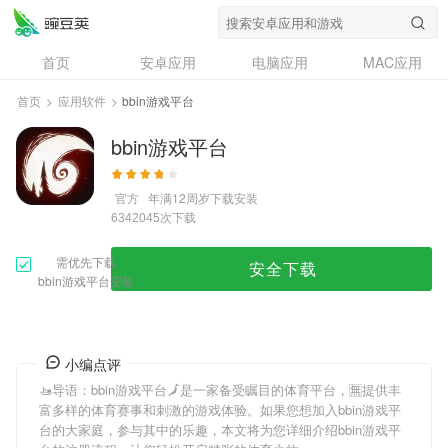
首页
安卓应用
电脑应用
MAC应用
资讯
专题
设计奖
创意应用
首页
>
应用软件
>
bbin游戏平台
问答
bbin游戏平台
官方
年满12周岁
下载安装
次下载
6342045
需优先下载
安全下载
bbin游戏平台安装
小编点评
🚤导语：
bbin游戏平台
🗾是一家备受瞩目的体育平台，🈚提供丰
富多样的体育赛事和刺激的游戏体验。如果您想加入
bbin游戏平
台
的大家庭，参与其中的乐趣，本文将为您详细介绍
bbin游戏平