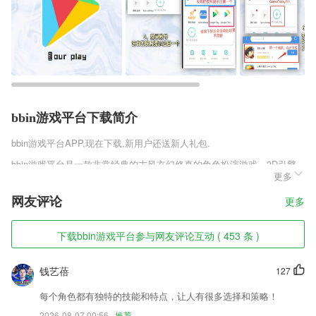
bbin游戏平台下载简介
bbin游戏平台
APP,现在下载,新用户还送新人礼包.
bbin游戏平台是一款非常经典的古风玄幻修真的角色扮演游戏，3D引擎
更多
打造，为你提供一个梦幻般的仙侠世界，丰富的剧情和副本等你来探索,
每一个玩家都可以在这里感受自己的另一种人生，这里是灵魂的交汇处，
网友评论
更多
没有任何的浮夸外在，一切都靠玩家的技能，更是提供多种玩法模式，玩
家既可以自由体验挑战，还可以自定义战斗，感兴趣的朋友可以来趣趣手
游网下载游戏哦。
下载bbin游戏平台参与网友评论互动 ( 453 条 )
bbin游戏平台软件特色
钱艺蓓
127
1,专业老师，重重筛选
每个角色都有独特的技能和特点，让人有很多选择和策略！
2,深度清理: 强大的文件扫描清理引擎，彻底清理藏在深处的垃圾文件，
2026-08-07 00:56
推荐