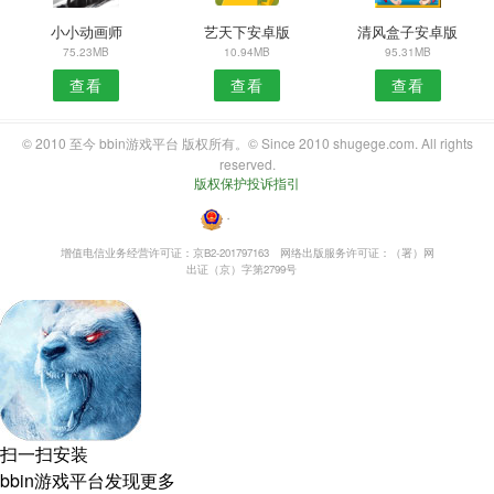
小小动画师
艺天下安卓版
清风盒子安卓版
75.23MB
10.94MB
95.31MB
查看
查看
查看
© 2010 至今 bbin游戏平台 版权所有。© Since 2010 shugege.com. All rights
reserved.
版权保护投诉指引
・
增值电信业务经营许可证：京B2-201797163
网络出版服务许可证：（署）网
出证（京）字第2799号
扫一扫安装
bbin游戏平台发现更多