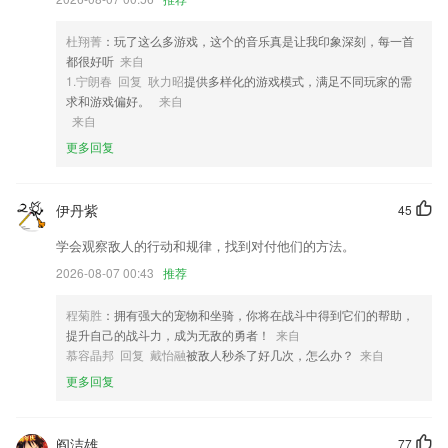
让社交软件彻底瘦身
3,读书宝收集了大量外语学习视频，可以边看边听边学， 哪里不会可以
杜翔菁
：玩了这么多游戏，这个的音乐真是让我印象深刻，每一首
点那里；
都很好听
来自
4,如果拍摄过程中碰到问题，可在线咨询我们的客服！如果你对我们有任
1.宁朗春 回复 耿力昭
提供多样化的游戏模式，满足不同玩家的需
何的意见或建议，欢迎反馈给我们！
求和游戏偏好。
来自
来自
5,极简风格界面，界面清爽简洁，享受舒适阅读体验；
更多回复
6,这里面显示的内容是很全面的，可以为大家带来很不错的参考意义。
bbin游戏平台软件优势
伊丹紫
45
1.用户可以在营养健康知识问答上获取相关的营养知识，查看问答，食物
学会观察敌人的行动和规律，找到对付他们的方法。
营养查看等
2026-08-07 00:43
推荐
2.支持多个2265用户，家里有多个小孩时，一个系统就行，每个孩子的学
习情况互不干扰
程菊胜
：拥有强大的宠物和坐骑，你将在战斗中得到它们的帮助，
3.健康模式，护视力、养习惯，贴心健康距离提示，培养良好学习习惯；
提升自己的战斗力，成为无敌的勇者！
来自
慕容晶邦 回复 戴怡融
被敌人秒杀了好几次，怎么办？
来自
4.带来了更多的优质服务，随时随地在线学习使用。
更多回复
5.大数据智能作业因材施教教学高效
6.以大数据为支撑，大数据诊断，精准定位学生知识点掌握情况打造辅导
方案
阎洁雄
77