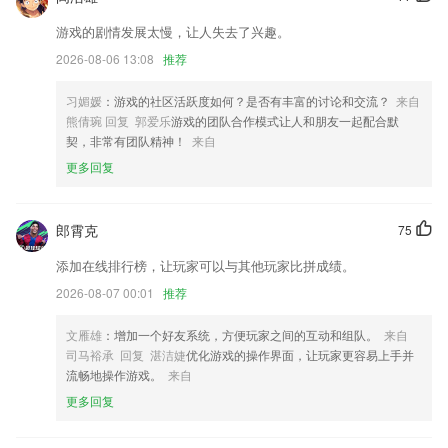
bbin游戏平台更新了什么?
游戏的剧情发展太慢，让人失去了兴趣。
小鸣又有黑科技上线，智能感应开锁，手机靠近立即解锁！
2026-08-06 13:08
推荐
支持创建行内页面&行内引用页面
习媚媛
：游戏的社区活跃度如何？是否有丰富的讨论和交流？
来自
优化app登陆模块
熊倩琬 回复 郭爱乐
游戏的团队合作模式让人和朋友一起配合默
契，非常有团队精神！
来自
新增251款主题
更多回复
更加美观的界面和交互体验。
分销记录页面筛选条件显示优化
郎霄克
75
联系我们
以上就是bbin游戏平台的介绍，如果您喜欢这款软件，您可以到应用商店
添加在线排行榜，让玩家可以与其他玩家比拼成绩。
进行打分评论，说出您的使用经历，以帮助我们更好的对产品进行优化修
2026-08-07 00:01
推荐
改。
文雁雄
：增加一个好友系统，方便玩家之间的互动和组队。
来自
司马裕承 回复 湛洁婕
优化游戏的操作界面，让玩家更容易上手并
流畅地操作游戏。
来自
更多回复