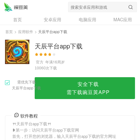
天辰平台app下载
首页
安卓应用
电脑应用
MAC应用
资讯
专题
设计奖
创意应用
首页
>
应用软件
>
天辰平台app下载
问答
天辰平台app下载
官方
年满16周岁
次下载
10060
需优先下载
安全下载
天辰平台app下载
需下载豌豆荚APP
软件教程
🍴天辰平台app下载🍴
❥第一步：访问天辰平台app下载官网
首先，打开您的浏览器，输入天辰平台app下载的官方网址