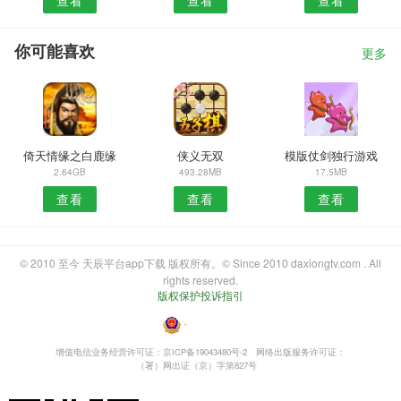
查看
查看
查看
你可能喜欢
更多
倚天情缘之白鹿缘
侠义无双
模版仗剑独行游戏
2.64GB
493.28MB
17.5MB
查看
查看
查看
© 2010 至今 天辰平台app下载 版权所有。© Since 2010 daxiongtv.com . All
rights reserved.
版权保护投诉指引
・
增值电信业务经营许可证：京ICP备19043480号-2
网络出版服务许可证：
（署）网出证（京）字第827号