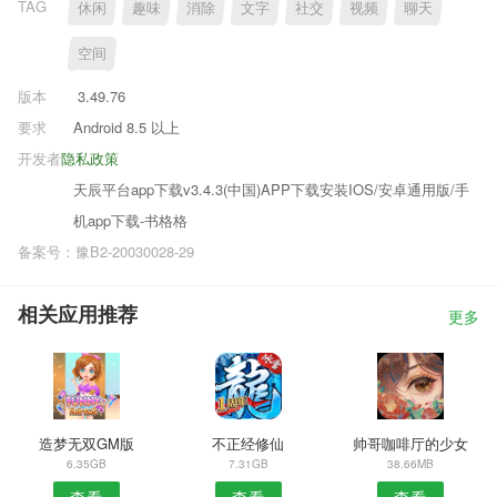
TAG
休闲
趣味
消除
文字
社交
视频
聊天
空间
版本
3.49.76
要求
Android 8.5 以上
开发者
隐私政策
天辰平台app下载v3.4.3(中国)APP下载安装IOS/安卓通用版/手
机app下载-书格格
备案号：豫B2-20030028-29
相关应用推荐
更多
造梦无双GM版
不正经修仙
帅哥咖啡厅的少女
6.35GB
7.31GB
38.66MB