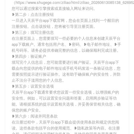
（https://www.shugege.com/ziliao/html/ziliao_20260613085138_626
您可以通过搜索引擎搜索或直接输入网址来访问。
❥第二步：点击注册按钮
一旦进入天辰平台app下载官网，您会在页面上找到一个醒目的
注册按钮。点击该按钮，您将被引导至注册页面。
❥第三步：填写注册信息
在注册页面上，您需要填写一些必要的个人信息来创建天辰平台
app下载账户。通常包括用户名、❥密码、❥电子邮件地址、❥手
机号码等。请务必提供准确完整的信息，以确保顺利完成注册。
❥第四步：验证账户
填写完个人信息后，您可能需要进行账户验证。天辰平台app下
载会向您提供的电子邮件地址或手机号码发送一条验证信息，您
需要按照提示进行验证操作。这有助于确保账户的安全性，并防
止不法分子滥用您的个人信息。
❥第五步：设置安全选项
天辰平台app下载通常要求您设置一些安全选项，以增强账户的
安全性。例如，可以设置安全问题和答案，启用两步验证等功
能。请根据系统的提示设置相关选项，并妥善保管相关信息，确
保您的账户安全。
❥第六步：阅读并同意条款
在注册过程中，天辰平台app下载会提供使用条款和规定供您阅
读。这些条款包括平台的使用规范、❥隐私政策等内容。在注册
之前，请仔细阅读并理解这些条款，并确保您同意并愿意遵守。