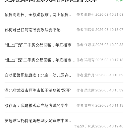
预售周期长、全额退款难，网上预售票套路埋得深
作者:曲锦彬 2026-08-10 21:53
孙梅君已任河南省委政法委书记
作者:荆茗天 2026-08-10 13:07
“北上广深”二手房交易回暖，年底楼市怎样看？
作者:任娜福 2026-08-10 20:33
“北上广深”二手房交易回暖，年底楼市怎样看？
作者:冯雨育 2026-08-10 17:13
自动报警系统瘫痪！北京一幼儿园存重大火灾隐患
作者:孟桦月 2026-08-10 10:39
湖北省武汉市原副市长王清华被“双开”
作者:柴志腾 2026-08-10 15:39
濮存昕：我是被观众当场考试的学生
作者:黄玛和 2026-08-10 11:13
英超球队托特纳姆热刺女足宣布中国球员王霜加盟
作者:淳于珠威 2026-08-10 19:46