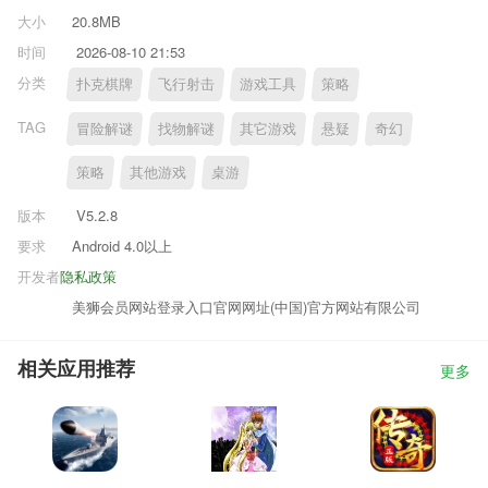
大小
20.8MB
时间
2026-08-10 21:53
分类
扑克棋牌
飞行射击
游戏工具
策略
TAG
冒险解谜
找物解谜
其它游戏
悬疑
奇幻
策略
其他游戏
桌游
版本
V5.2.8
要求
Android 4.0以上
开发者
隐私政策
美狮会员网站登录入口官网网址(中国)官方网站有限公司
相关应用推荐
更多