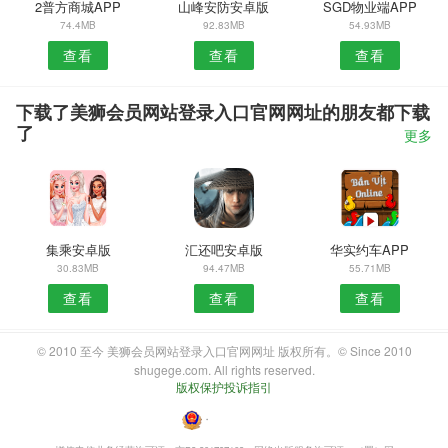
2普方商城APP
山峰安防安卓版
SGD物业端APP
74.4MB
92.83MB
54.93MB
查看
查看
查看
下载了美狮会员网站登录入口官网网址的朋友都下载
了
更多
集乘安卓版
汇还吧安卓版
华实约车APP
30.83MB
94.47MB
55.71MB
查看
查看
查看
© 2010 至今 美狮会员网站登录入口官网网址 版权所有。© Since 2010
shugege.com. All rights reserved.
版权保护投诉指引
・