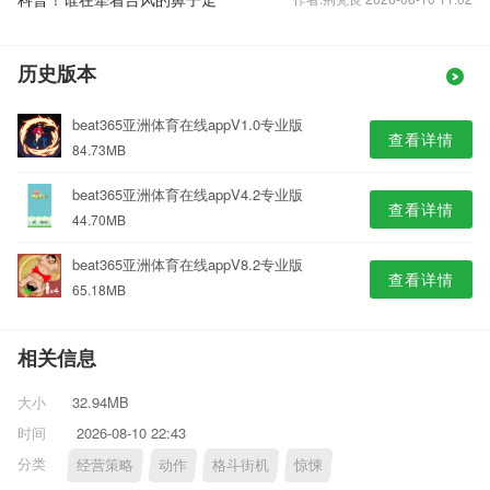
历史版本
beat365亚洲体育在线appV1.0专业版
查看详情
84.73MB
beat365亚洲体育在线appV4.2专业版
查看详情
44.70MB
beat365亚洲体育在线appV8.2专业版
查看详情
65.18MB
相关信息
大小
32.94MB
时间
2026-08-10 22:43
分类
经营策略
动作
格斗街机
惊悚