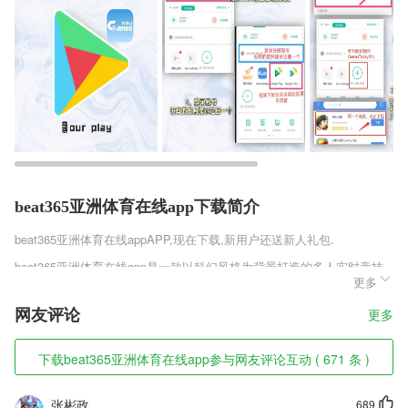
beat365亚洲体育在线app下载简介
beat365亚洲体育在线app
APP,现在下载,新用户还送新人礼包.
beat365亚洲体育在线app是一款以科幻风格为背景打造的多人实时竞技
更多
类手机游戏，你会进入到一个全新的科幻世界，那里有很多的星空让你感
受，你将在这个世界之中进行刺激的冒险挑战，需要有一定的操作技巧来
网友评论
更多
完成通关，你需要控制你的飞船在这个浩瀚的星空之中不断的飞行冒险，
通过手指的滑动去进行闪避那些危险的陨石不断的加速前进让你能获得更
高的分数。
下载beat365亚洲体育在线app参与网友评论互动 ( 671 条 )
beat365亚洲体育在线app软件特色
张彬政
689