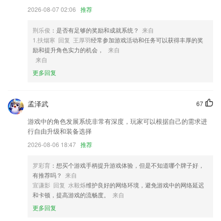
4,自助提交表单，统一分配管理。
2026-08-07 02:06
推荐
5,让你对每日、每月和每年的收纳和营销数量了如指掌，还可进行线上约
车等特殊服务。
荆乐俊
：是否有足够的奖励和成就系统？
来自
6,随时随地管理2265用户的智能设备，家中状态尽在掌握。
1.扶烟寒 回复 王厚羽
经常参加游戏活动和任务可以获得丰厚的奖
励和提升角色实力的机会，
来自
三五彩票下载软件优势
来自
1.专注于互联网时代的学车新体验
更多回复
2.·利用多种教学方法与工具全面解决在职人群的学习困难
3.统计学教材知识点，章节内容视频精讲
孟泽武
67
4.作文搜索：英语作文不会写？英语单词不认识？语文作文不会写？写作
游戏中的角色发展系统非常有深度，玩家可以根据自己的需求进
文在凑字？用作业答案搜索器，提供作文素材，参考作文，让你轻松写
行自由升级和装备选择
作。
2026-08-06 18:47
推荐
5.天气现象形象的介绍了所有的天气现象，可以身临其境的感受龙卷风、
暴风雪、闪电，通过详细的语音讲解，可以很轻松的了解到他们的成因和
罗彩育
：想买个游戏手柄提升游戏体验，但是不知道哪个牌子好，
背景小知识。
有推荐吗？
来自
宣谦影 回复 水毅烁
维护良好的网络环境，避免游戏中的网络延迟
6.提供的功能非常全面，无论您有基础还是没有基础，都可以获得专业的
和卡顿，提高游戏的流畅度。
来自
英语指导
更多回复
三五彩票下载更新了什么?