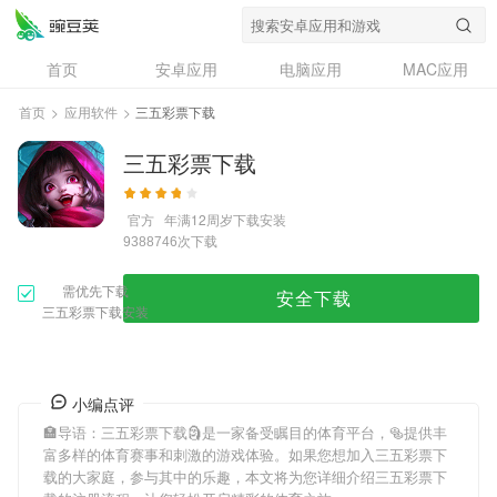
首页
安卓应用
电脑应用
MAC应用
资讯
专题
设计奖
创意应用
首页
>
应用软件
>
三五彩票下载
问答
三五彩票下载
官方
年满12周岁
下载安装
次下载
9388746
需优先下载
安全下载
三五彩票下载安装
小编点评
🏣导语：
三五彩票下载
🗿是一家备受瞩目的体育平台，🥯提供丰
富多样的体育赛事和刺激的游戏体验。如果您想加入
三五彩票下
载
的大家庭，参与其中的乐趣，本文将为您详细介绍
三五彩票下