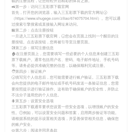
载
的注册流程，让您轻松开启精彩的体育之旅。
🚜第一步：访问三五彩票下载官网
首先，打开您的浏览器，输入
三五彩票下载
的官方网址🕝
（https://www.shugege.com/ziliao/674075704.html）。您可以通
过搜索引擎搜索或直接输入网址来访问。
🏪第二步：点击注册按钮
一旦进入
三五彩票下载
官网，🕡您会在页面上找到一个醒目的注
册按钮。点击该按钮，您将被引导至注册页面。
💽第三步：填写注册信息
🏚在注册页面上，您需要填写一些必要的个人信息来创建
三五彩
票下载
账户。通常包括用户名、密码、电子邮件地址、手机号码
等。请务必提供准确完整的信息，以确保顺利完成注册。
🧑第四步：验证账户
🕞填写完个人信息后，您可能需要进行账户验证。
三五彩票下载
会向您提供的电子邮件地址或手机号码发送一条验证信息，您需
要按照提示进行验证操作。这有助于确保账户的安全性，并防止
不法分子滥用您的个人信息。
🐜第五步：设置安全选项
三五彩票下载
通常要求您设置一些安全选项，以增强账户的安全
性。🕕例如，可以设置安全问题和答案，启用两步验证等功能。
请根据系统的提示设置相关选项，并妥善保管相关信息，确保您
的账户安全。
🥧第六步：阅读并同意条款