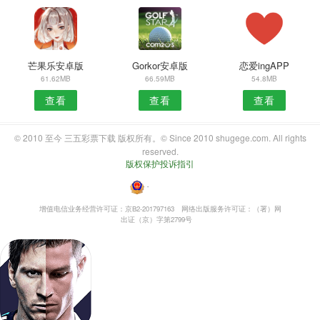
芒果乐安卓版
Gorkor安卓版
恋爱ingAPP
61.62MB
66.59MB
54.8MB
查看
查看
查看
© 2010 至今 三五彩票下载 版权所有。© Since 2010 shugege.com. All rights
reserved.
版权保护投诉指引
・
增值电信业务经营许可证：京B2-201797163
网络出版服务许可证：（署）网
出证（京）字第2799号