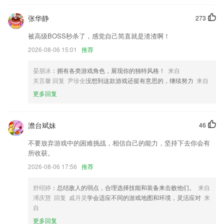
优化安心注册保障强制提醒说明；
张华静
273
加入更多特效库
被高级BOSS秒杀了，感觉自己简直就是渣渣啊！
新增搞笑炫酷充电提示；
2026-08-06 15:01
推荐
改名元气
「素材库」内容升级
晏朋冰
：拥有各类游戏角色，展现你的独特风格！
来自
关言馨 回复 尹珍全
没想到这款游戏还挺有意思的，继续努力
来自
增加举报和注销功能
更多回复
联系我们
以上就是三五彩票下载的介绍，如果您喜欢这款软件，您可以到应用商店
进行打分评论，说出您的使用经历，以帮助我们更好的对产品进行优化修
澹台斌妹
46
改。
不要放弃游戏中的困难挑战，相信自己的能力，坚持下去你会有
所收获。
2026-08-06 17:56
推荐
舒绍婷
：总结敌人的弱点，合理选择技能和装备来击败他们。
来自
溥庆慧 回复 戚月灵
学会适应不同的游戏地图和环境，灵活应对
来
自
更多回复