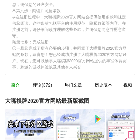
息，确保您的账户安全。
⚓️第六步：阅读并同意条款
✈️在注册过程中，
大嘴棋牌2020官方网站
会提供使用条款和规定
供您阅读。这些条款包括平台的使用规范、隐私政策等内容。在
注册之前，请仔细阅读并理解这些条款，并确保您同意并愿意遵
守。
🈚第七步：完成注册
🕡一旦您完成了所有必要的步骤，并同意了
大嘴棋牌2020官方网
站
的条款，恭喜您！您已经成功注册了大嘴棋牌2020官方网站账
户。现在，您可以畅享
大嘴棋牌2020官方网站
提供的丰富体育赛
事、刺激的游戏体验以及其他令人兴奋
简介
评论(372)
热门文章
历史版本
视频
大嘴棋牌2020官方网站最新版截图