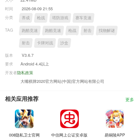
时间
2026-08-09 21:55
分类
养成
枪战
塔防游戏
赛车竞速
TAG
跑酷竞速
跑酷竞速
枪战
射击
找物解谜
射击
卡牌对战
沙盒
版本
V3.6.7
要求
Android 4.4以上
开发者
隐私政策
大嘴棋牌2020官方网站(中国)官方网站有限公司
相关应用推荐
更多
008隐私卫士官网
中信网上公证安卓版
易铜陵APP