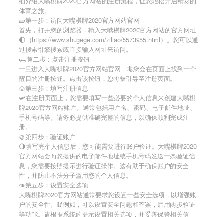
细介绍
大嘴棋牌2020官方网站
的注册流程，让您轻松开启精彩的
体育之旅。
🧱第一步：访问大嘴棋牌2020官方网站官网
首先，打开您的浏览器，输入
大嘴棋牌2020官方网站
的官方网址
🌓（https://www.shugege.com/ziliao/5573955.html）。您可以通
过搜索引擎搜索或直接输入网址来访问。
🏎第二步：点击注册按钮
一旦进入
大嘴棋牌2020官方网站
官网，🦎您会在页面上找到一个
醒目的注册按钮。点击该按钮，您将被引导至注册页面。
🌰第三步：填写注册信息
🛩在注册页面上，您需要填写一些必要的个人信息来创建
大嘴棋
牌2020官方网站
账户。通常包括用户名、密码、电子邮件地址、
手机号码等。请务必提供准确完整的信息，以确保顺利完成注
册。
🥮第四步：验证账户
🌖填写完个人信息后，您可能需要进行账户验证。
大嘴棋牌2020
官方网站
会向您提供的电子邮件地址或手机号码发送一条验证信
息，您需要按照提示进行验证操作。这有助于确保账户的安全
性，并防止不法分子滥用您的个人信息。
🥑第五步：设置安全选项
大嘴棋牌2020官方网站
通常要求您设置一些安全选项，以增强账
户的安全性。🥢例如，可以设置安全问题和答案，启用两步验证
等功能。请根据系统的提示设置相关选项，并妥善保管相关信