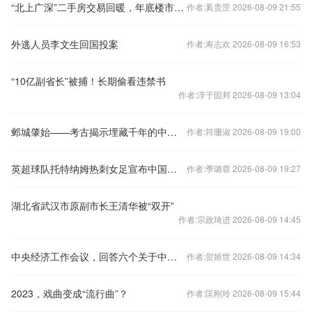
“北上广深”二手房交易回暖，年底楼市怎样看？
作者:奚贵罡 2026-08-09 21:55
外逃人员李文生回国投案
作者:寿志欢 2026-08-09 16:53
“10亿副省长”被捕！长期偷看违禁书
作者:淳于固邦 2026-08-09 13:04
邺城肇始——考古揭示埋藏千年的中国都城秘密
作者:符珊淑 2026-08-09 19:00
英超球队托特纳姆热刺女足宣布中国球员王霜加盟
作者:季璐蓉 2026-08-09 19:27
湖北省武汉市原副市长王清华被“双开”
作者:宗政琦进 2026-08-09 14:45
中央经济工作会议，回答六个关于中国经济的重要问题
作者:贺姬世 2026-08-09 14:34
2023，戏曲变成“流行曲”？
作者:匡刚玲 2026-08-09 15:44