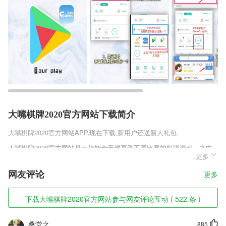
大嘴棋牌2020官方网站下载简介
大嘴棋牌2020官方网站
APP,现在下载,新用户还送新人礼包.
大嘴棋牌2020官方网站是一款能全天候享受不同比赛的棋牌游戏，之中
更多
还原了最为经典的热血玩法，可以随时邀约自己的亲朋好友加入盟其中，
和他们进行最具欢乐性质的赛事比拼，每一场切磋都能让你获得金币以及
网友评论
更多
指定道具，还能教你的等级逐步提升参与到更多的活动大赛中。
大嘴棋牌2020官方网站软件特色
下载大嘴棋牌2020官方网站参与网友评论互动 ( 522 条 )
1,能够直接查看手机本地的文件，用户就可以对文件进行整理；
桑堂之
885