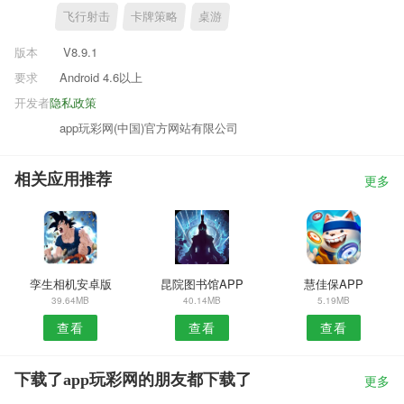
飞行射击
卡牌策略
桌游
版本
V8.9.1
要求
Android 4.6以上
开发者
隐私政策
app玩彩网(中国)官方网站有限公司
相关应用推荐
更多
孪生相机安卓版
昆院图书馆APP
慧佳保APP
39.64MB
40.14MB
5.19MB
查看
查看
查看
下载了app玩彩网的朋友都下载了
更多