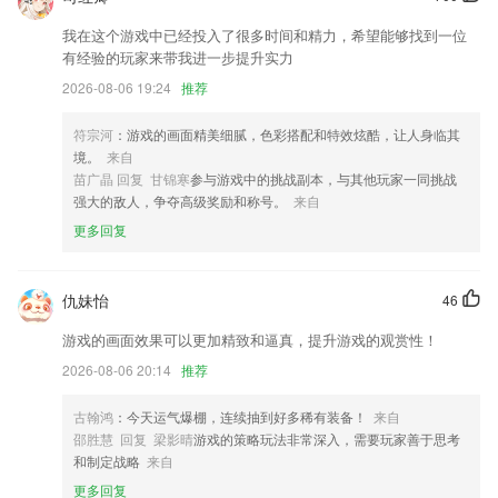
夏日专属模板滤镜上新，杂志风拼贴风宝丽来多格胶片……应有尽有
我在这个游戏中已经投入了很多时间和精力，希望能够找到一位
优化聊钢消息推送
有经验的玩家来带我进一步提升实力
>如遇特定游戏卡顿或功耗过高，请附带完整帧率记录截图反馈
2026-08-06 19:24
推荐
【站内分享】：支持将模型帖子文章等内容一键分享给你关注的用户；
符宗河
：游戏的画面精美细腻，色彩搭配和特效炫酷，让人身临其
复部分问题
境。
来自
苗广晶 回复 甘锦寒
参与游戏中的挑战副本，与其他玩家一同挑战
调整我的任务模块
强大的敌人，争夺高级奖励和称号。
来自
联系我们
更多回复
以上就是app玩彩网的介绍，如果您喜欢这款软件，您可以到应用商店进
行打分评论，说出您的使用经历，以帮助我们更好的对产品进行优化修
改。
仇妹怡
46
游戏的画面效果可以更加精致和逼真，提升游戏的观赏性！
2026-08-06 20:14
推荐
古翰鸿
：今天运气爆棚，连续抽到好多稀有装备！
来自
邵胜慧 回复 梁影晴
游戏的策略玩法非常深入，需要玩家善于思考
和制定战略
来自
更多回复