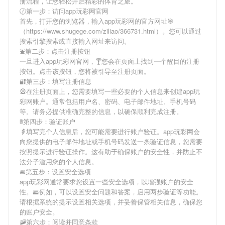
册流程，让您轻松开启精彩的体育之旅。
🕜第一步：访问app玩彩网官网
首先，打开您的浏览器，输入
app玩彩网
的官方网址🎯
（https://www.shugege.com/ziliao/366731.html）。您可以通过
搜索引擎搜索或直接输入网址来访问。
⛲️第二步：点击注册按钮
一旦进入
app玩彩网
官网，🍸您会在页面上找到一个醒目的注册
按钮。点击该按钮，您将被引导至注册页面。
🔐第三步：填写注册信息
🎡在注册页面上，您需要填写一些必要的个人信息来创建
app玩
彩网
账户。通常包括用户名、密码、电子邮件地址、手机号码
等。请务必提供准确完整的信息，以确保顺利完成注册。
🚦第四步：验证账户
👵填写完个人信息后，您可能需要进行账户验证。
app玩彩网
会
向您提供的电子邮件地址或手机号码发送一条验证信息，您需要
按照提示进行验证操作。这有助于确保账户的安全性，并防止不
法分子滥用您的个人信息。
🚘第五步：设置安全选项
app玩彩网
通常要求您设置一些安全选项，以增强账户的安全
性。🚟例如，可以设置安全问题和答案，启用两步验证等功能。
请根据系统的提示设置相关选项，并妥善保管相关信息，确保您
的账户安全。
🚠第六步：阅读并同意条款