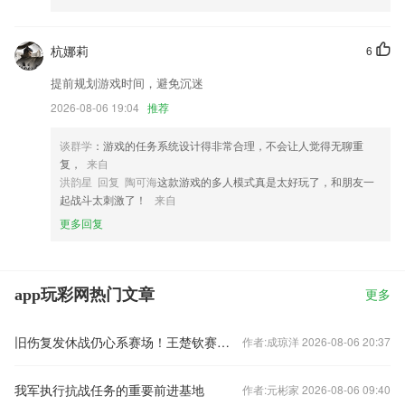
杭娜莉
6
提前规划游戏时间，避免沉迷
2026-08-06 19:04
推荐
谈群学
：游戏的任务系统设计得非常合理，不会让人觉得无聊重
复，
来自
洪韵星 回复 陶可海
这款游戏的多人模式真是太好玩了，和朋友一
起战斗太刺激了！
来自
更多回复
app玩彩网热门文章
更多
旧伤复发休战仍心系赛场！王楚钦赛前叮嘱队友
作者:成琼洋 2026-08-06 20:37
我军执行抗战任务的重要前进基地
作者:元彬家 2026-08-06 09:40