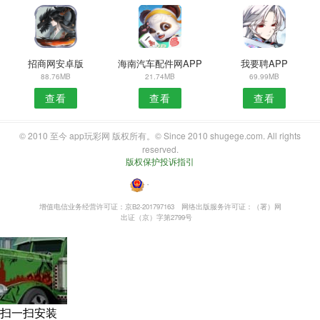
招商网安卓版
海南汽车配件网APP
我要聘APP
88.76MB
21.74MB
69.99MB
查看
查看
查看
© 2010 至今 app玩彩网 版权所有。© Since 2010 shugege.com. All rights
reserved.
版权保护投诉指引
・
增值电信业务经营许可证：京B2-201797163
网络出版服务许可证：（署）网
出证（京）字第2799号
扫一扫安装