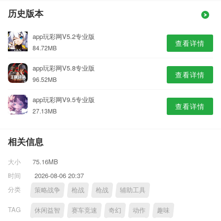
历史版本
app玩彩网V5.2专业版
查看详情
84.72MB
app玩彩网V5.8专业版
查看详情
96.52MB
app玩彩网V9.5专业版
查看详情
27.13MB
相关信息
大小
75.16MB
时间
2026-08-06 20:37
分类
策略战争
枪战
枪战
辅助工具
TAG
休闲益智
赛车竞速
奇幻
动作
趣味