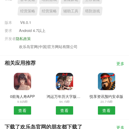
经营策略
经营策略
辅助工具
塔防游戏
版本
V6.0.1
要求
Android 4.7以上
开发者
隐私政策
欢乐岛官网(中国)官方网站有限公司
相关应用推荐
更多
0前海人寿APP
鸿运万年历大字版APP
悦享资讯预约安卓版
9.92MB
94.1MB
20.71MB
查看
查看
查看
下载了欢乐岛官网的朋友都下载了
更多