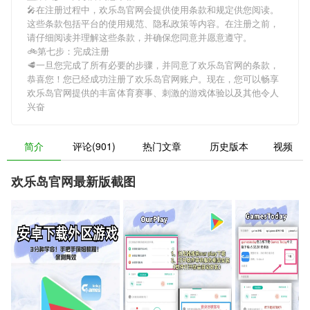
🎤在注册过程中，
欢乐岛官网
会提供使用条款和规定供您阅读。
这些条款包括平台的使用规范、隐私政策等内容。在注册之前，
请仔细阅读并理解这些条款，并确保您同意并愿意遵守。
🚲第七步：完成注册
🥩一旦您完成了所有必要的步骤，并同意了
欢乐岛官网
的条款，
恭喜您！您已经成功注册了欢乐岛官网账户。现在，您可以畅享
欢乐岛官网
提供的丰富体育赛事、刺激的游戏体验以及其他令人
兴奋
简介
评论(901)
热门文章
历史版本
视频
欢乐岛官网最新版截图