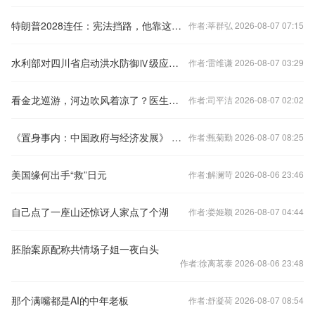
特朗普2028连任：宪法挡路，他靠这招“逆天改命”！
作者:莘群弘 2026-08-07 07:15
水利部对四川省启动洪水防御Ⅳ级应急响应
作者:雷维谦 2026-08-07 03:29
看金龙巡游，河边吹风着凉了？医生：夏天的“风寒感冒”更折磨人，第一杯水千万别喝错！
作者:司平洁 2026-08-07 02:02
《置身事内：中国政府与经济发展》 ／兰小欢著．上海人民出版社，2021
作者:甄菊勤 2026-08-07 08:25
美国缘何出手“救”日元
作者:解澜苛 2026-08-06 23:46
自己点了一座山还惊讶人家点了个湖
作者:娄姬颖 2026-08-07 04:44
胚胎案原配称共情场子姐一夜白头
作者:徐离茗泰 2026-08-06 23:48
那个满嘴都是AI的中年老板
作者:舒凝荷 2026-08-07 08:54