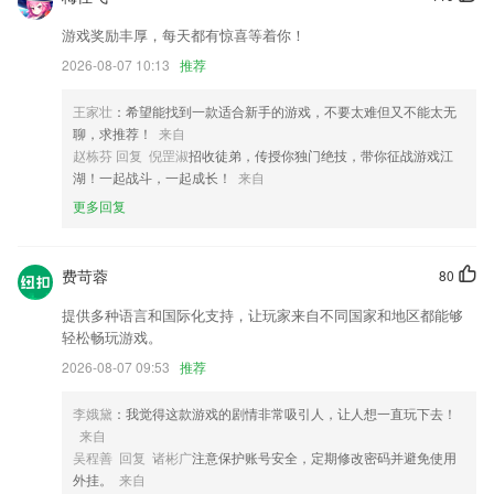
优化若干页面；
游戏奖励丰厚，每天都有惊喜等着你！
增加背景朗读
2026-08-07 10:13
推荐
其他体验及性能优化
王家壮
：希望能找到一款适合新手的游戏，不要太难但又不能太无
实现了扫码推广；
聊，求推荐！
来自
赵栋芬 回复 倪罡淑
招收徒弟，传授你独门绝技，带你征战游戏江
新增交易密码功能，为您的账户安全保驾护航。
湖！一起战斗，一起成长！
来自
联系我们
更多回复
以上就是欢乐岛官网的介绍，如果您喜欢这款软件，您可以到应用商店进
行打分评论，说出您的使用经历，以帮助我们更好的对产品进行优化修
改。
费苛蓉
80
提供多种语言和国际化支持，让玩家来自不同国家和地区都能够
轻松畅玩游戏。
2026-08-07 09:53
推荐
李娥黛
：我觉得这款游戏的剧情非常吸引人，让人想一直玩下去！
来自
吴程善 回复 诸彬广
注意保护账号安全，定期修改密码并避免使用
外挂。
来自