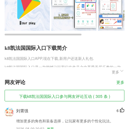
k8凯法国国际入口下载简介
k8凯法国国际入口
APP,现在下载,新用户还送新人礼包.
k8凯法国国际入口是一款能够让玩家们在作品之中享受无尽乐趣的一款
更多
作品，玩家们可以不断的创造出更多的亮点内容在这里打造前所未有的新
奇，整个作品的种种副本都展现出了传奇玩法上的可开拓性，让玩家们能
网友评论
更多
够畅爽的游玩，在传奇世界之中重新成就自己的威能。
k8凯法国国际入口软件特色
下载k8凯法国国际入口参与网友评论互动 ( 305 条 )
1,采用智能Qos流控技术，智能分配设备网络带宽。
刘霄强
6
2,●滤光调节：不同情境下,过滤不同光线读书更轻松,护眼更专业
3,寻知音，找对手，求关注，交朋友，爱分享?糖水满足你的品质生活需
增加更多的角色和装备选择，让玩家有更多的个性化玩法。
求。
2026-08-09 20:52
推荐