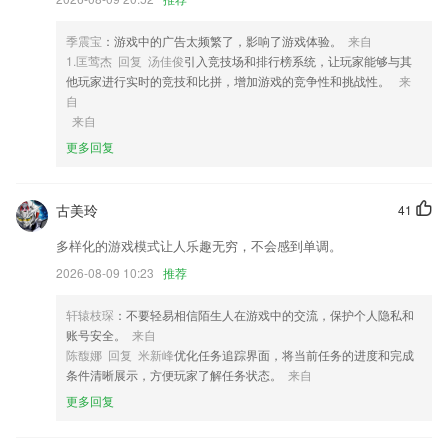
4,提供的碑帖非常的丰富，让用户在手机中欣赏更多经典的书法。
季震宝
：游戏中的广告太频繁了，影响了游戏体验。
来自
5,内容升值，知识变现，内容充满价值，让你的知识不淹没
1.匡莺杰 回复 汤佳俊
引入竞技场和排行榜系统，让玩家能够与其
6,【丰富素材】电台采访，原版文章读书，ted演讲文字版，丰富的阅读
他玩家进行实时的竞技和比拼，增加游戏的竞争性和挑战性。
来
素材提升练功趣味
自
来自
k8凯法国国际入口软件优势
更多回复
1.驾考驾校真实考场辅助驾考练车的教学软件，通过3D模拟技术，打造
了全国各地的驾考科目二真实考场。
古美玲
41
2.拍照搜题
多样化的游戏模式让人乐趣无穷，不会感到单调。
3.·为更多的用户带来新的体验，体验的方式就是在线上来操作和体验，
喜欢钢琴的用户必备。
2026-08-09 10:23
推荐
4.英语单词打乱，要将字母拼出正确的单词。
轩辕枝琛
：不要轻易相信陌生人在游戏中的交流，保护个人隐私和
5.涵盖数学十大核心素养，锻炼数感与运算能力
账号安全。
来自
陈馥娜 回复 米新峰
优化任务追踪界面，将当前任务的进度和完成
6.过关宝箱 收集相关考试资讯和考试技巧，巧学巧记
条件清晰展示，方便玩家了解任务状态。
来自
k8凯法国国际入口更新了什么?
更多回复
优化美颜算法，提升用户体验