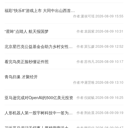
福彩“快乐8”游戏上市 大同中出山西首个大奖
作者:夏侯可瑶 2026-08-09 15:55
“星眸”点睛人 航天报国梦
作者:袁园紫 2026-08-09 10:31
北京星巴克公益基金会助力乡村女性在非遗舞台上展现文化自信
作者:莫弘媛 2026-08-09 12:52
看完鸟类正脸秒懂证件照
作者:苏伟凡 2026-08-09 10:17
青鸟归巢 才聚经开
作者:申屠罡唯 2026-08-09 13:10
亚马逊完成对OpenAI的500亿美元投资
作者:倪妮毓 2026-08-09 16:25
人形机器人第一股宇树科技中一签为何要缴7.54万?一文看懂申购条件、中签率与破发风险
作者:荆欢晨 2026-08-09 09:19
习近平总书记关切事丨厚植营商沃土推动东北全面振兴
作者:魏琼信 2026-08-09 09:47