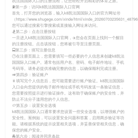
凯法国国际入口
的注册流程，让您轻松开启精彩的体育之旅。
⛽️第一步：访问k8凯法国国际入口官网
首先，打开您的浏览器，输入
k8凯法国国际入口
的官方网址🉑
（https://www.shugege.com/xinde/html/xinde_20260703235631_487
您可以通过搜索引擎搜索或直接输入网址来访问。
🏂第二步：点击注册按钮
一旦进入
k8凯法国国际入口
官网，✈️您会在页面上找到一个醒目
的注册按钮。点击该按钮，您将被引导至注册页面。
🚍第三步：填写注册信息
🕑在注册页面上，您需要填写一些必要的个人信息来创建
k8凯法
国国际入口
账户。通常包括用户名、密码、电子邮件地址、手机
号码等。请务必提供准确完整的信息，以确保顺利完成注册。
🎺第四步：验证账户
🎇填写完个人信息后，您可能需要进行账户验证。
k8凯法国国际
入口
会向您提供的电子邮件地址或手机号码发送一条验证信息，
您需要按照提示进行验证操作。这有助于确保账户的安全性，并
防止不法分子滥用您的个人信息。
🥔第五步：设置安全选项
k8凯法国国际入口
通常要求您设置一些安全选项，以增强账户的
安全性。🈶例如，可以设置安全问题和答案，启用两步验证等功
能。请根据系统的提示设置相关选项，并妥善保管相关信息，确
保您的账户安全。
🚔第六步：阅读并同意条款