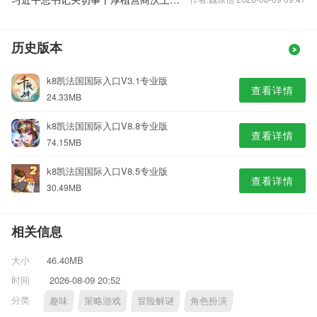
历史版本
k8凯法国国际入口V3.1专业版
查看详情
24.33MB
k8凯法国国际入口V8.8专业版
查看详情
74.15MB
k8凯法国国际入口V8.5专业版
查看详情
30.49MB
相关信息
大小
46.40MB
时间
2026-08-09 20:52
分类
趣味
策略游戏
冒险解谜
角色扮演