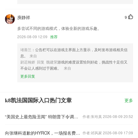
庾静祥
9
多尝试不同的游戏模式，体验全新的游戏乐趣。
2026-08-09 12:09
推荐
堵善兰
：公告栏可以在游戏主界面上方显示，及时发布游戏相关信
息。
来自
尉迟翰娇 回复 魏建荣
游戏的难度设置恰到好处，挑战性十足但又
不会让人感到过于困难。
来自
更多回复
k8凯法国国际入口热门文章
更多
“美国史上最危险丑闻” 特朗普下令调查涉嫌掩盖“拜登认知能力”事件
作者:朱玲真 2026-08-09 20:52
向张继科道歉的HYROX，一场报名费近千元、让中产“花钱找虐”，LVMH参与的基金也在押注
作者:祁风家 2026-08-09 17:09