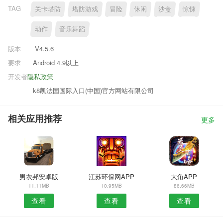
TAG
关卡塔防
塔防游戏
冒险
休闲
沙盒
惊悚
动作
音乐舞蹈
版本
V4.5.6
要求
Android 4.9以上
开发者
隐私政策
k8凯法国国际入口(中国)官方网站有限公司
相关应用推荐
更多
男衣邦安卓版
江苏环保网APP
大角APP
11.11MB
10.95MB
86.66MB
查看
查看
查看