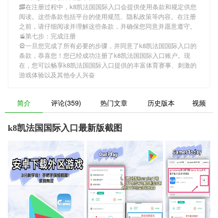
🥓在注册过程中，
k8凯法国国际入口
会提供使用条款和规定供您
阅读。这些条款包括平台的使用规范、隐私政策等内容。在注册
之前，请仔细阅读并理解这些条款，并确保您同意并愿意遵守。
🚡第七步：完成注册
🎡一旦您完成了所有必要的步骤，并同意了
k8凯法国国际入口
的
条款，恭喜您！您已经成功注册了k8凯法国国际入口账户。现
在，您可以畅享
k8凯法国国际入口
提供的丰富体育赛事、刺激的
游戏体验以及其他令人兴奋
简介
评论(359)
热门文章
历史版本
视频
k8凯法国国际入口最新版截图