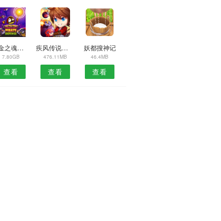
合金之魂最新版
疾风传说安卓版
妖都搜神记
7.80GB
476.11MB
46.4MB
查看
查看
查看