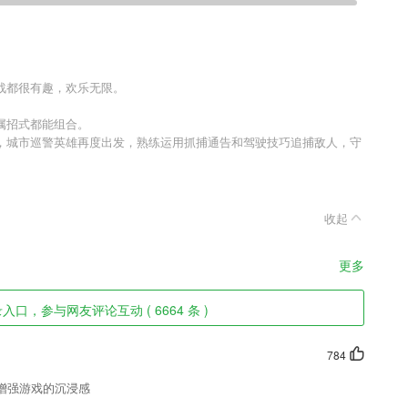
战都很有趣，欢乐无限。
属招式都能组合。
，城市巡警英雄再度出发，熟练运用抓捕通告和驾驶技巧追捕敌人，守
收起
更多
入口，参与网友评论互动 ( 6664 条 )
784
增强游戏的沉浸感