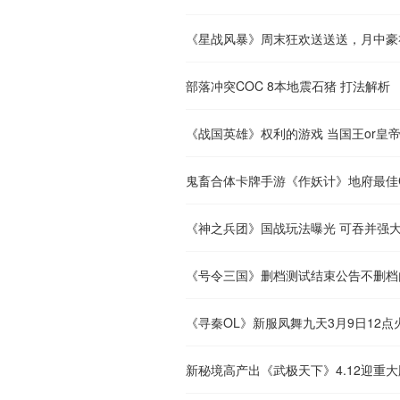
《星战风暴》周末狂欢送送送，月中豪
部落冲突COC 8本地震石猪 打法解析
《战国英雄》权利的游戏 当国王or皇
鬼畜合体卡牌手游《作妖计》地府最佳
《神之兵团》国战玩法曝光 可吞并强
《号令三国》删档测试结束公告不删档
《寻秦OL》新服凤舞九天3月9日12点
新秘境高产出《武极天下》4.12迎重