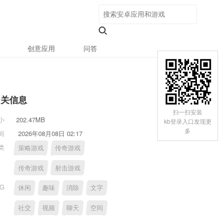
创意应用
问答
相关信息
扫一扫安装
小
202.47MB
kb登录入口发现更
多
间
2026年08月08日 02:17
类
策略游戏
传奇游戏
传奇游戏
射击游戏
AG
休闲
趣味
消除
文字
社交
视频
聊天
空间