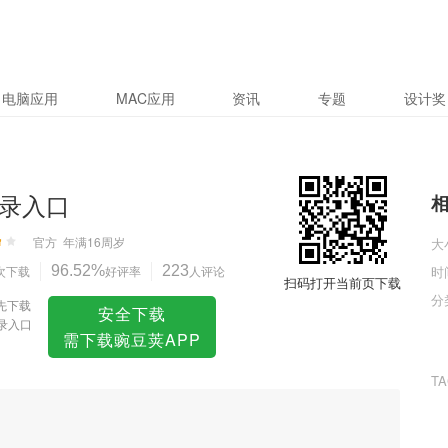
电脑应用
MAC应用
资讯
专题
设计奖
登录入口
官方
年满16周岁
大
次下载
96.52%
好评率
223
人评论
时
扫码打开当前页下载
分
先下载
安全下载
登录入口
需下载豌豆荚APP
T