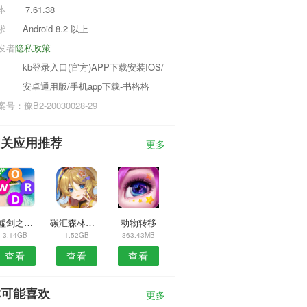
本
7.61.38
求
Android 8.2 以上
发者
隐私政策
kb登录入口(官方)APP下载安装IOS/
安卓通用版/手机app下载-书格格
号：豫B2-20030028-29
相关应用推荐
更多
剑墟剑之起源
碳汇森林红包版
动物转移
3.14GB
1.52GB
363.43MB
查看
查看
查看
你可能喜欢
更多