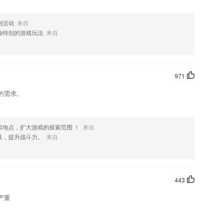
利活动
来自
验特别的游戏玩法
来自
971
的需求。
和地点，扩大游戏的探索范围 ！
来自
具，提升战斗力。
来自
443
严重