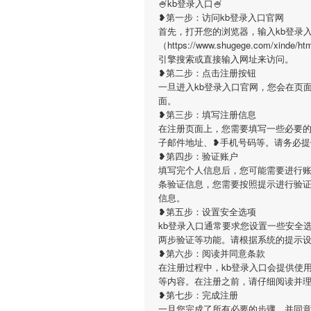
🍧kb登录入口🍧
❥第一步：访问kb登录入口官网
首先，打开您的浏览器，输入kb登录
（https://www.shugege.com/xinde
引擎搜索或直接输入网址来访问。
❥第二步：点击注册按钮
一旦进入kb登录入口官网，您会在页
面。
❥第三步：填写注册信息
在注册页面上，您需要填写一些必要的
子邮件地址、❥手机号码等。请务必
❥第四步：验证账户
填写完个人信息后，您可能需要进行账
条验证信息，您需要按照提示进行验
信息。
❥第五步：设置安全选项
kb登录入口通常要求您设置一些安全
两步验证等功能。请根据系统的提示
❥第六步：阅读并同意条款
在注册过程中，kb登录入口会提供使
等内容。在注册之前，请仔细阅读并
❥第七步：完成注册
一旦您完成了所有必要的步骤，并同意