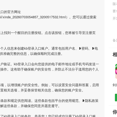
版
要
入口的官方网址
/html/xinde_20260703054857_3200517532.html）。您可以通过搜索
开
面上找到一个醒目的注册按钮。点击该按钮，您将被引导至注册页
备案
个人信息来创建kb登录入口账户。通常包括用户名、❥密码、❥电
提供准确完整的信息，以确保顺利完成注册。
户验证。kb登录入口会向您提供的电子邮件地址或手机号码发送一
证操作。这有助于确保账户的安全性，并防止不法分子滥用您的个人
选项，以增强账户的安全性。例如，可以设置安全问题和答案，启用
设置相关选项，并妥善保管相关信息，确保您的账户安全。
用条款和规定供您阅读。这些条款包括平台的使用规范、❥隐私政策
理解这些条款，并确保您同意并愿意遵守。
了kb登录入口的条款，恭喜您！您已经成功注册了kb登录入口账