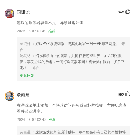
国珊梵
845
游戏的服务器容量不足，导致延迟严重
2026-08-07 01:49
推荐
童纯妹
：游戏PVP系统刺激，与其他玩家一对一PK非常刺激。
来
自
鲍梵达
：招收积极向上的玩家，共同征服游戏世界！加入我的队
伍，享受游戏的乐趣，一同打造无敌帝国！机会就在眼前，抓住它
吧！！
来自
更多回复
谈雨建
992
在游戏菜单上添加一个快速访问任务或目标的按钮，方便玩家查
看并跟踪进度。
2026-08-07 02:42
推荐
劳富曼
：这款游戏的角色设计独特，每个角色都有自己的个性和特