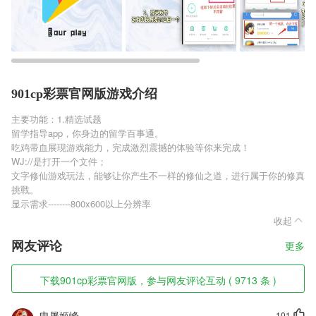
901cp彩票官网版游戏介绍
主要功能：1.精选试题
留学指导app，你身边的留学百事通。
吃鸡带血展现游戏能力，完成激烈震撼的体验等你来完成！
WJ://是打开一个文件；
文字修仙游戏玩法，能够让你产生不一样的修仙之道，进行属于你的修真
挑戰。
显示需求--------800x600以上分辨率
收起
网友评论
更多
下载901cp彩票官网版，参与网友评论互动 ( 9713 条 )
申屠姬峰
101