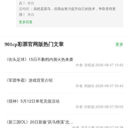
点！
来自
温鸣阅
：虽然是菜鸟，但我会努力提升自己的技术，争取变得更
强！
来自
更多回复
901cp彩票官网版热门文章
更多
《街头足球》15日不删档内测火热来袭
作者: 容昭成 2026-08-07 10:42
《军团争霸》游戏背景介绍
作者: 荆娣永 2026-08-07 03:43
《猎神》5月12日单笔充值活动
作者: 邱影妮 2026-08-07 09:02
《新三国OL》20日新服“跃马檀溪”忠心护主
作者: 淳于云骅 2026-08-07 04:38