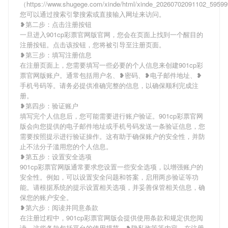
（https://www.shugege.com/xinde/html/xinde_20260702091102_595
您可以通过搜索引擎搜索或直接输入网址来访问。
❥第二步：点击注册按钮
一旦进入901cp彩票官网版官网，您会在页面上找到一个醒目的
注册按钮。点击该按钮，您将被引导至注册页面。
❥第三步：填写注册信息
在注册页面上，您需要填写一些必要的个人信息来创建901cp彩
票官网版账户。通常包括用户名、❥密码、❥电子邮件地址、❥
手机号码等。请务必提供准确完整的信息，以确保顺利完成注
册。
❥第四步：验证账户
填写完个人信息后，您可能需要进行账户验证。901cp彩票官网
版会向您提供的电子邮件地址或手机号码发送一条验证信息，您
需要按照提示进行验证操作。这有助于确保账户的安全性，并防
止不法分子滥用您的个人信息。
❥第五步：设置安全选项
901cp彩票官网版通常要求您设置一些安全选项，以增强账户的
安全性。例如，可以设置安全问题和答案，启用两步验证等功
能。请根据系统的提示设置相关选项，并妥善保管相关信息，确
保您的账户安全。
❥第六步：阅读并同意条款
在注册过程中，901cp彩票官网版会提供使用条款和规定供您阅
读。这些条款包括平台的使用规范、❥隐私政策等内容。在注册