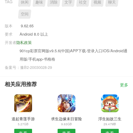
TAG
休闲
趣味
消除
文字
社交
视频
聊天
空间
版本
9.62.65
要求
Android 8.0 以上
开发者
隐私政策
901cp彩票官网版v9.5.6(中国)APP下载-登录入口IOS/Android通
用版/手机app-书格格
备案号：豫B2-20030028-29
相关应用推荐
更多
道起青莲手游
求生边缘末日冒险
浮生如故三生
5.27GB
9.63GB
29.47MB
查看
查看
查看