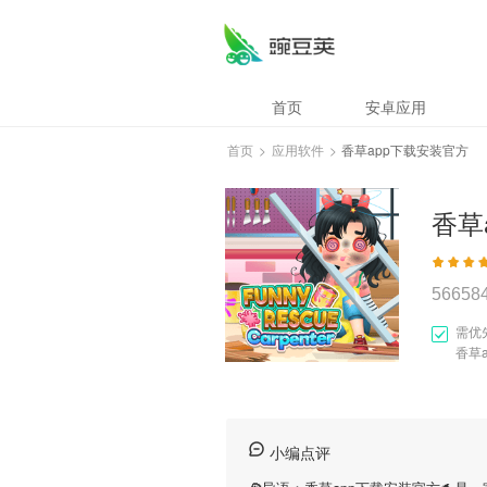
首页
安卓应用
首页
>
应用软件
>
香草app下载安装官方
香草
56658
需优
香草
小编点评