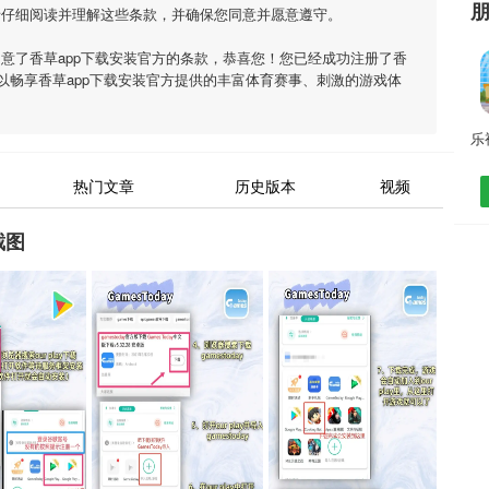
请仔细阅读并理解这些条款，并确保您同意并愿意遵守。
同意了
香草app下载安装官方
的条款，恭喜您！您已经成功注册了香
以畅享
香草app下载安装官方
提供的丰富体育赛事、刺激的游戏体
热门文章
历史版本
视频
截图