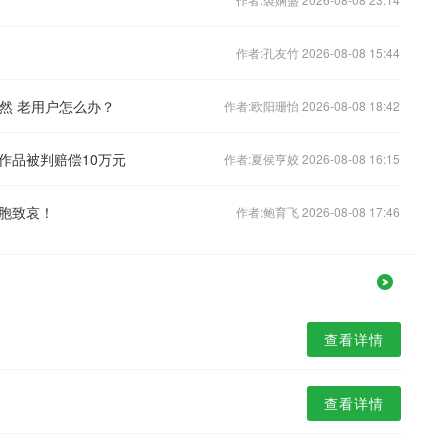
作者:孔友竹 2026-08-08 15:44
必然 老用户怎么办？
作者:欧阳珊怡 2026-08-08 18:42
作品被判赔偿10万元
作者:夏侯亨姣 2026-08-08 16:15
胞致哀！
作者:鲍育飞 2026-08-08 17:46
查看详情
查看详情