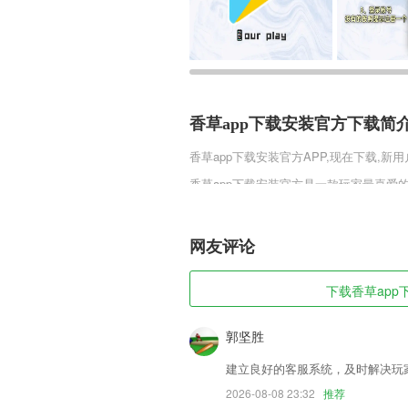
香草app下载安装官方下载简
香草app下载安装官方
APP,现在下载,新
香草app下载安装官方是一款玩家最喜爱
探索，引人入胜的仙侠剧情设定，各种不
成，萌宠神兽、超炫个性时装，让你畅享
网友评论
香草app下载安装官方软件特
1,融合人工智能、云计算、大数据等技
下载香草app下
析、舆情分析、行业数据分析等服务。
2,软件为你提供精美的日期展示，有完整
郭坚胜
3,【书单广场】不得不看的精选合辑,资深
建立良好的客服系统，及时解决玩
4,设置全新的五大频道，界面设计简约灵
2026-08-08 23:32
推荐
5,一键城配下单，即送即达，就是这么简