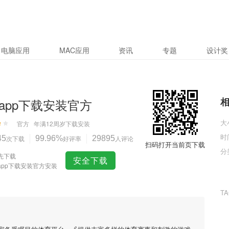
电脑应用
MAC应用
资讯
专题
设计奖
app下载安装官方
大
官方
年满12周岁
下载安装
时
45
次下载
99.96%
好评率
29895
人评论
扫码打开当前页下载
分
先下载
安全下载
app下载安装官方安装
T