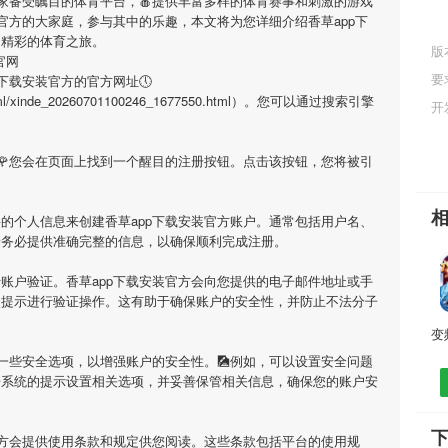
一家备受瞩目的体育平台，🍎提供丰富多样的体育赛事和刺激的游戏
官方
的大家庭，参与其中的乐趣，本文将为您详细介绍
香草app下
启精彩的体育之旅。
版
官网
要
p下载安装官方
的官方网址🕔
e/html/xinde_20260701100246_1677550.html）。您可以通过搜索引擎
开
🌹您会在页面上找到一个醒目的注册按钮。点击该按钮，您将被引
要的个人信息来创建
香草app下载安装官方
账户。通常包括用户名、
请务必提供准确完整的信息，以确保顺利完成注册。
行账户验证。
香草app下载安装官方
会向您提供的电子邮件地址或手
照提示进行验证操作。这有助于确保账户的安全性，并防止不法分子
一些安全选项，以增强账户的安全性。🎑例如，可以设置安全问题
据系统的提示设置相关选项，并妥善保管相关信息，确保您的账户安
下
方
会提供使用条款和规定供您阅读。这些条款包括平台的使用规