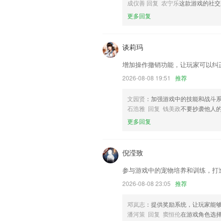
成仪善 回复 农宁乐
这款游戏的社交
解决了单条消息删除后，又重现的问题
更多回复
联系我们
以上就是bet官网入口的介绍，如果您喜
帮助我们更好的对产品进行优化修改。
谈莉玛
增加操作撤销功能，让玩家可以纠
2026-08-08 19:51
推荐
文园贤
：加强游戏中的技能和战斗
石浩雅 回复 钱美政
不要抄袭他人
更多回复
倪滢致
参与游戏中的宠物培养和训练，打
2026-08-08 23:05
推荐
邓岚志
：提供奖励系统，让玩家能
潘河策 回复 窦恒伦
在游戏角色选