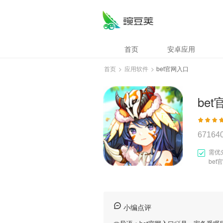
首页
安卓应用
首页
>
应用软件
>
bet官网入口
be
67164
需优
be
小编点评