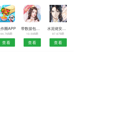
作圈APP
带数据包白噪声
水泥佬安卓版
44.76MB
10.59MB
97.67MB
查看
查看
查看