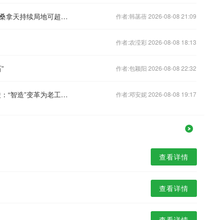
我国降雨强度进一步减弱中东部大范围桑拿天持续局地可超38℃
作者:韩菡蓓 2026-08-08 21:09
作者:农滢彩 2026-08-08 18:13
”
作者:包颖阳 2026-08-08 22:32
牢记初心使命 奋进复兴征程丨安徽铜陵：“智造”变革为老工业城市注入新动能
作者:邓安妮 2026-08-08 19:17
查看详情
查看详情
查看详情