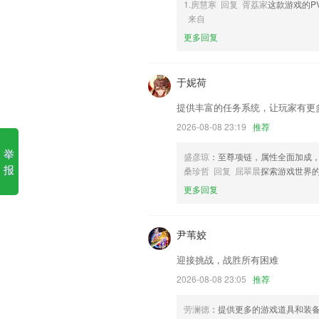
1.房慧寒 回复 胥荔家
这款游戏的P
竞标，回复主要服务，价格以及天数等细
来自
bet官网入口软件优势
更多回复
1.艺步0，校长管理好帮手，全面提升校
2.学校历来重视教学质量，建立了规范的
于妮荷
3.：
提供丰富的任务系统，让玩家有更
4.随时随地可以在手机上学习成语，可以
2026-08-08 23:19
推荐
5.包括章节、知识点两种练习方式,既满
举
式,便于强化与巩固考试大纲中的高分知识
盛彦琼
：至尊项链，属性全面加成
报
桑珍哲 回复 屈翠晨
探索游戏世界
6.可以根据自己的年级，自行修改所在的
更多回复
bet官网入口更新了什么?
修复签名错误
尹苇姣
通知盒子小部件自动清理逻辑调整为超过3
迎接挑战，战胜所有困难
更直接的现场体验，新增直播推送功能，
2026-08-08 23:05
推荐
去除一些过期的方法和引用；
开放机型【IQOO Neo5S】的双系统。
劳澜德
：提供更多的游戏道具和装