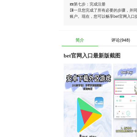
📼第七步：完成注册
💽一旦您完成了所有必要的步骤，并
账户。现在，您可以畅享
bet官网入口
简介
评论(948)
bet官网入口最新版截图