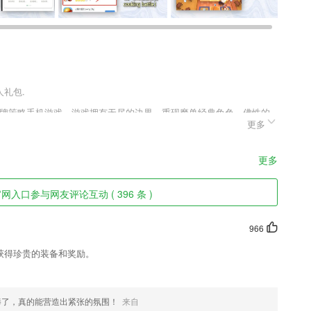
人礼包.
卡牌策略手机游戏，游戏拥有无尽的边界，重现魔兽经典角色，佛性的
更多
放置奇兵吧!超丰富六大种族：光明、暗影、奥数、亡灵、邪能、自然，
戏中你将拥有强力英雄伴随，多样的种族和数不清的世界探险，十字军
领你的小队加入征程吧!
更多
官网入口参与网友评论互动 ( 396 条 )
时刻了解行业动态。
应用中就能进行工作;
966
随时随地跟着名师学日语 。
获得珍贵的装备和奖励。
传自己的照片，进行到同城交友平台里面找到自己喜欢的朋友。
收课程更新与提醒，自主安排学习节奏。
棒了，真的能营造出紧张的氛围！
来自
需求，包括项目类别，要求天数，价格区间等详细要求。服务提供者参与