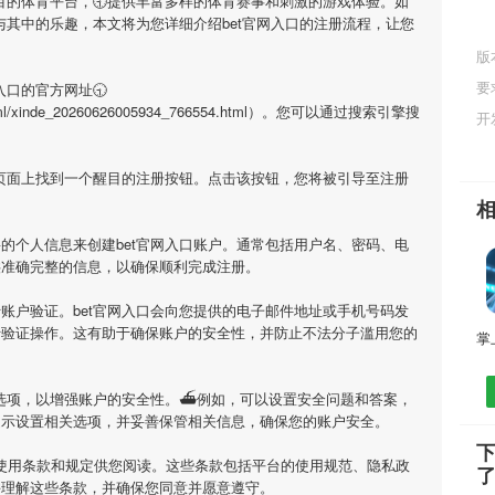
瞩目的体育平台，🕤提供丰富多样的体育赛事和刺激的游戏体验。如
与其中的乐趣，本文将为您详细介绍
bet官网入口
的注册流程，让您
版
要
入口
的官方网址🕤
e/html/xinde_20260626005934_766554.html）。您可以通过搜索引擎搜
开
在页面上找到一个醒目的注册按钮。点击该按钮，您将被引导至注册
要的个人信息来创建
bet官网入口
账户。通常包括用户名、密码、电
供准确完整的信息，以确保顺利完成注册。
行账户验证。
bet官网入口
会向您提供的电子邮件地址或手机号码发
行验证操作。这有助于确保账户的安全性，并防止不法分子滥用您的
选项，以增强账户的安全性。⛴例如，可以设置安全问题和答案，
提示设置相关选项，并妥善保管相关信息，确保您的账户安全。
下
使用条款和规定供您阅读。这些条款包括平台的使用规范、隐私政
并理解这些条款，并确保您同意并愿意遵守。