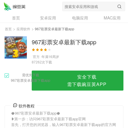
967彩票安卓最新下载app
首页
安卓应用
电脑应用
MAC应用
资讯
专题
设计奖
创意应用
首页
>
应用软件
>
967彩票安卓最新下载app
问答
967彩票安卓最新下载app
官方
年满16周岁
次下载
87262
需优先下载
安全下载
967彩票安卓最新下载app
需下载豌豆荚APP
软件教程
🥥967彩票安卓最新下载app🥥
❥第一步：访问967彩票安卓最新下载app官网
首先，打开您的浏览器，输入967彩票安卓最新下载app的官方网