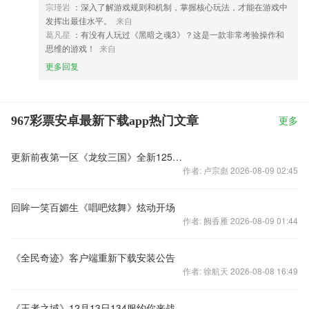
宗瑾岩
：深入了解游戏规则和机制，掌握核心玩法，才能在游戏中
发挥出最佳水平。
来自
葛凡星
：有没有人玩过《黑暗之魂3》？这是一款非常考验操作和
思维的游戏！
来自
更多回复
967彩票安卓最新下载app热门文章
更多
更新前夜第一区《龙纹三国》全新125区开启
作者: 卢宗彪 2026-08-09 02:45
回眸一笑百媚生《唱吧炫舞》炫动开场
作者: 阙香雁 2026-08-09 01:44
《全民奇迹》客户端重新下载安装公告
作者: 徐航天 2026-08-08 16:49
《王者之域》12月13日134服约你来战