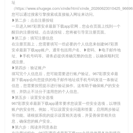
址
（https://www.shugege.com/xinde/html/xinde_20260623010425_966
您可以通过搜索引擎搜索或直接输入网址来访问。
❥第二步：点击注册按钮
一旦进入967彩票安卓最新下载app官网，您会在页面上找到一个
醒目的注册按钮。点击该按钮，您将被引导至注册页面。
❥第三步：填写注册信息
在注册页面上，您需要填写一些必要的个人信息来创建967彩票
安卓最新下载app账户。通常包括用户名、❥密码、❥电子邮件地
址、❥手机号码等。请务必提供准确完整的信息，以确保顺利完
成注册。
❥第四步：验证账户
填写完个人信息后，您可能需要进行账户验证。967彩票安卓最
新下载app会向您提供的电子邮件地址或手机号码发送一条验证
信息，您需要按照提示进行验证操作。这有助于确保账户的安全
性，并防止不法分子滥用您的个人信息。
❥第五步：设置安全选项
967彩票安卓最新下载app通常要求您设置一些安全选项，以增强
账户的安全性。例如，可以设置安全问题和答案，启用两步验证
等功能。请根据系统的提示设置相关选项，并妥善保管相关信
息，确保您的账户安全。
❥第六步：阅读并同意条款
在注册过程中，967彩票安卓最新下载app会提供使用条款和规定