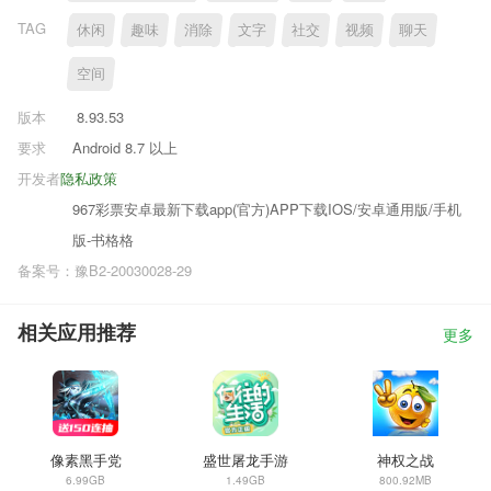
TAG
休闲
趣味
消除
文字
社交
视频
聊天
空间
版本
8.93.53
要求
Android 8.7 以上
开发者
隐私政策
967彩票安卓最新下载app(官方)APP下载IOS/安卓通用版/手机
版-书格格
备案号：豫B2-20030028-29
相关应用推荐
更多
像素黑手党
盛世屠龙手游
神权之战
6.99GB
1.49GB
800.92MB