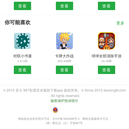
查看
查看
查看
你可能喜欢
更多
对联小书童
卡牌大作战
球球全部清除手游
4.91GB
893.68MB
35.4MB
查看
查看
查看
© 2010 至今 967彩票安卓最新下载app 版权所有。© Since 2010 daxiongtv.com
. All rights reserved.
版权保护投诉指引
・
增值电信业务经营许可证：京ICP备19043480号-2
网络出版服务许可证：
（署）网出证（京）字第827号