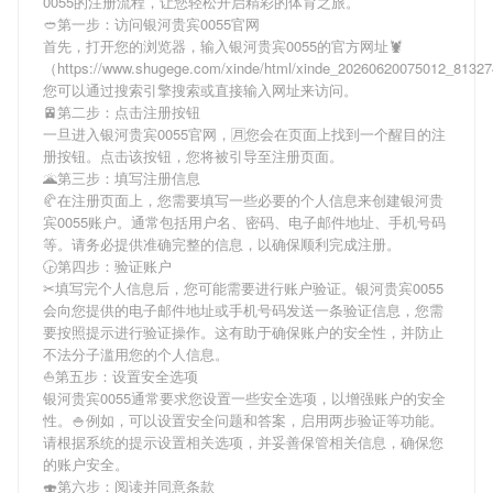
0055
的注册流程，让您轻松开启精彩的体育之旅。
🥙第一步：访问银河贵宾0055官网
首先，打开您的浏览器，输入
银河贵宾0055
的官方网址🦞
（https://www.shugege.com/xinde/html/xinde_20260620075012_813
您可以通过搜索引擎搜索或直接输入网址来访问。
🚈第二步：点击注册按钮
一旦进入
银河贵宾0055
官网，🈷您会在页面上找到一个醒目的注
册按钮。点击该按钮，您将被引导至注册页面。
🌋第三步：填写注册信息
🥐在注册页面上，您需要填写一些必要的个人信息来创建
银河贵
宾0055
账户。通常包括用户名、密码、电子邮件地址、手机号码
等。请务必提供准确完整的信息，以确保顺利完成注册。
🕞第四步：验证账户
✂填写完个人信息后，您可能需要进行账户验证。
银河贵宾0055
会向您提供的电子邮件地址或手机号码发送一条验证信息，您需
要按照提示进行验证操作。这有助于确保账户的安全性，并防止
不法分子滥用您的个人信息。
⛵️第五步：设置安全选项
银河贵宾0055
通常要求您设置一些安全选项，以增强账户的安全
性。🍚例如，可以设置安全问题和答案，启用两步验证等功能。
请根据系统的提示设置相关选项，并妥善保管相关信息，确保您
的账户安全。
🍣第六步：阅读并同意条款