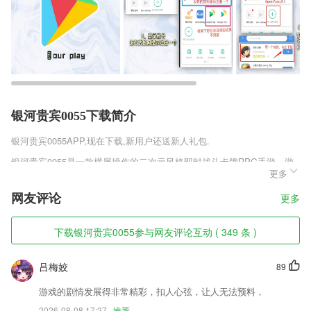
银河贵宾0055下载简介
银河贵宾0055
APP,现在下载,新用户还送新人礼包.
银河贵宾0055是一款横屏操作的二次元风格即时战斗卡牌RPG手游，游
更多
戏根据日漫猎人改编而来，卡通可爱的人物形象，引人入胜的故事情节，
回合制的玩法模式，不断的收集优秀的卡牌人物，简单易上手的操作方
网友评论
更多
式，给你带来无限的欢乐，开启你掌上的幻影猎人无尽的冒险，喜欢幻影
猎人正式版v1.4.4这款游戏的玩家的话就快来趣趣手游网下载吧!
下载银河贵宾0055参与网友评论互动 ( 349 条 )
银河贵宾0055软件特色
1,大量的实际案例与动画相结合，让孩子更加容易的接收和了解；
吕梅姣
89
2,物业：利用CC+打开创新的物业管理模式，提供丰富的增值服务，线上
游戏的剧情发展得非常精彩，扣人心弦，让人无法预料，
线下一体化提高用户体验与服务效率。
2026-08-08 17:27
推荐