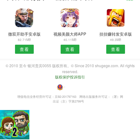
微双开助手安卓版
视频美颜大师APP
挂挂赚转发安卓版
82.71MB
40.11MB
49.3MB
查看
查看
查看
© 2010 至今 银河贵宾0055 版权所有。© Since 2010 shugege.com. All rights
reserved.
版权保护投诉指引
・
增值电信业务经营许可证：京B2-201797163
网络出版服务许可证：（署）网
出证（京）字第2799号