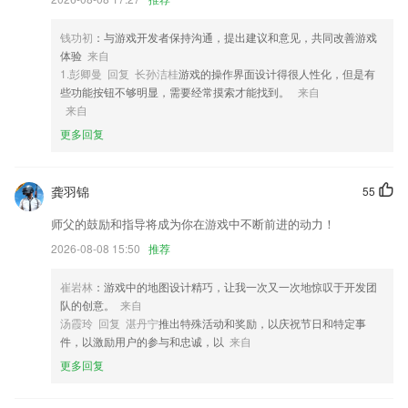
3,智能学习:发现弱点,透过智能推送个人化练习,针对性清除弱点,巩固已
学知识点
钱功初
：与游戏开发者保持沟通，提出建议和意见，共同改善游戏
4,极速传输
体验
来自
1.彭卿曼 回复 长孙洁桂
游戏的操作界面设计得很人性化，但是有
5,点击添加客户,进行客户信息记录,随时可以熟悉了解2265客户基础情况;
些功能按钮不够明显，需要经常摸索才能找到。
来自
6,界面简单，能够让你有效的提升自己的店面营业额。
来自
更多回复
银河贵宾0055软件优势
1.所有课程都是分类好的，你都可以随时挑选喜欢的课程来学习。
龚羽锦
55
2.·提供了各种单词挑战赛，轻松的告别传统的单词记忆方法，让你轻松
的在这里记单词
师父的鼓励和指导将成为你在游戏中不断前进的动力！
3.可以在线看儿童相关的直播课程，还可以参与商品的团购活动
2026-08-08 15:50
推荐
4.升级版本，清理缓存，意见反馈
崔岩林
：游戏中的地图设计精巧，让我一次又一次地惊叹于开发团
5.：实时查看开放的视频的录播情况，园长可以便捷地开关视频点。
队的创意。
来自
汤霞玲 回复 湛丹宁
推出特殊活动和奖励，以庆祝节日和特定事
6.▼爱维云技术：可同时千人远程在线观看，为幼教机构打造互动教育平
件，以激励用户的参与和忠诚，以
来自
台保驾护航
更多回复
银河贵宾0055更新了什么?
增强软件稳定性，阅读更流畅；