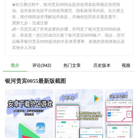
⛲在注册过程中，
银河贵宾0055
会提供使用条款和规定供您阅
读。这些条款包括平台的使用规范、隐私政策等内容。在注册之
前，请仔细阅读并理解这些条款，并确保您同意并愿意遵守。
🈵第七步：完成注册
🎳一旦您完成了所有必要的步骤，并同意了
银河贵宾0055
的条
款，恭喜您！您已经成功注册了银河贵宾0055账户。现在，您可
以畅享
银河贵宾0055
提供的丰富体育赛事、刺激的游戏体验以及
其他令人兴奋
简介
评论(942)
热门文章
历史版本
视频
银河贵宾0055最新版截图