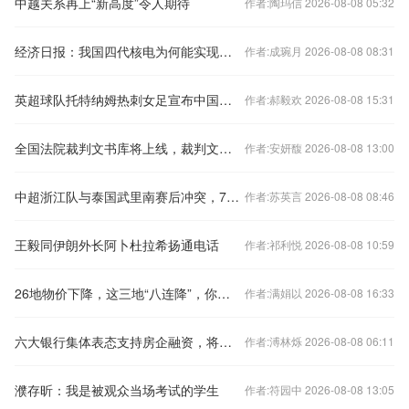
中越关系再上“新高度”令人期待
作者:陶玛信 2026-08-08 05:32
经济日报：我国四代核电为何能实现领跑
作者:成琬月 2026-08-08 08:31
英超球队托特纳姆热刺女足宣布中国球员王霜加盟
作者:郝毅欢 2026-08-08 15:31
全国法院裁判文书库将上线，裁判文书公开何去何从？
作者:安妍馥 2026-08-08 13:00
中超浙江队与泰国武里南赛后冲突，7人被禁赛48场
作者:苏英言 2026-08-08 08:46
王毅同伊朗外长阿卜杜拉希扬通电话
作者:祁利悦 2026-08-08 10:59
26地物价下降，这三地“八连降”，你家呢？
作者:满娟以 2026-08-08 16:33
六大银行集体表态支持房企融资，将如何影响楼市？
作者:溥林烁 2026-08-08 06:11
濮存昕：我是被观众当场考试的学生
作者:符园中 2026-08-08 13:05