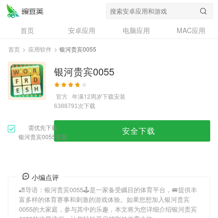
首页
安卓应用
电脑应用
MAC应用
资讯
专题
设计奖
创意应用
首页
>
应用软件
>
银河贵宾0055
问答
银河贵宾0055
官方
年满12周岁
下载安装
次下载
6388791
需优先下载
安全下载
银河贵宾0055安装
小编点评
🎳导语：
银河贵宾0055
🕹是一家备受瞩目的体育平台，🚐提供丰
富多样的体育赛事和刺激的游戏体验。如果您想加入
银河贵宾
0055
的大家庭，参与其中的乐趣，本文将为您详细介绍
银河贵宾