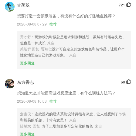
古菡翠
721
优化客户端数据加载性能
想要打造一套顶级装备，有没有什么好的打怪地点推荐？
加快反应速度
2026-08-08 07:29
推荐
新增手机显示电脑登录态，并在电脑登录时，设置手机是否进行消息通
知；
黄才舒
：玩游戏的时候总是追求刺激和挑战，虽然有时候会失败，
坐标点击：有些控件没有文字也没有ID，此时可以通过输入控件的坐标来
但也是一种成长
来自
实现点击。
关绍群 回复 贾翔仁
设计可自定义的游戏角色和装饰品，让用户个
性化地塑造自己的游戏形象。
来自
优化租车方式，出行服务更清晰，用车更便捷
更多回复
联系我们
以上就是银河贵宾0055的介绍，如果您喜欢这款软件，您可以到应用商
店进行打分评论，说出您的使用经历，以帮助我们更好的对产品进行优化
东方香志
60
修改。
想知道怎么才能提高游戏反应速度，有什么训练方法吗？
2026-08-08 10:03
推荐
詹素仪
：这款游戏的经济系统设计得很有深度，让人感受到了市场
和贸易的乐趣，非常有意思！
来自
陆希斌 回复 寿子志
增加更多可定制化的角色
来自
更多回复