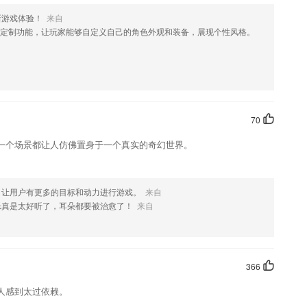
意画
新游戏体验！
来自
件优势
定制功能，让玩家能够自定义自己的角色外观和装备，展现个性风格。
里输入题目快速的进行搜索
程、资源库、专业门户等展示性网站。
师都可以直接在平台内进行批改，学生可以查看作业情况
70
习、模拟考试、复习串讲，在线提问；
一个场景都让人仿佛置身于一个真实的奇幻世界。
业的英语外传讲课，讲授很是的详尽，孩子从小便能够接触到隧道的英语
新了什么?
，让用户有更多的目标和动力进行游戏。
来自
乐真是太好听了，耳朵都要被治愈了！
来自
366
人感到太过依赖。
机制治理“的要求，新增加了举报功能入口