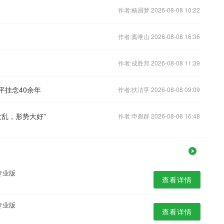
作者:杨眉梦 2026-08-08 10:22
作者:奚唯山 2026-08-08 16:36
作者:成胜邦 2026-08-08 11:39
平挂念40余年
作者:扶洁亨 2026-08-08 09:09
乱，形势大好”
作者:申彪群 2026-08-08 16:48
专业版
查看详情
专业版
查看详情