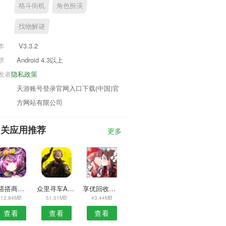
格斗街机
角色扮演
找物解谜
本
V3.3.2
求
Android 4.3以上
发者
隐私政策
天游账号登录官网入口下载(中国)官
方网站有限公司
相关应用推荐
更多
货搭搭商家版APP
众里寻车APP
享优回收安卓版
12.84MB
51.51MB
43.44MB
查看
查看
查看