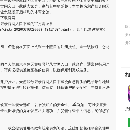
⛪️是一家备受瞩目的体育平台，🎻提供丰富多样的体育赛事和刺激的
录官网入口下载
的大家庭，参与其中的乐趣，本文将为您详细介绍
天
，让您轻松开启精彩的体育之旅。
口下载官网
号登录官网入口下载
的官方网址🖇
版
e/html/xinde_20260616025558_13124684.html）。您可以通过搜索引
要
开
官网，🧑您会在页面上找到一个醒目的注册按钮。点击该按钮，您将
要的个人信息来创建
天游账号登录官网入口下载
账户。通常包括用户
等。请务必提供准确完整的信息，以确保顺利完成注册。
行账户验证。
天游账号登录官网入口下载
会向您提供的电子邮件地址
要按照提示进行验证操作。这有助于确保账户的安全性，并防止不法
您设置一些安全选项，以增强账户的安全性。⛴例如，可以设置安
。请根据系统的提示设置相关选项，并妥善保管相关信息，确保您的
入口下载
会提供使用条款和规定供您阅读。这些条款包括平台的使用