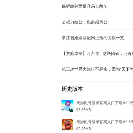
保鲜膜包西瓜容易长菌？
公权力姓公，也必须为公
浙江省婚姻登记网上预约协议一览
【文脉华章】习言道 | 这块隋碑，习近
第三次世界大战打不起来，因为“天下大
历史版本
天游账号登录官网入口下载V3.0
98.96MB
天游账号登录官网入口下载V9.5
92.25MB