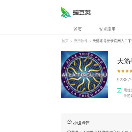
首页
安卓应用
首页
>
应用软件
>
天游账号登录官网入口下
天游
92887
需优
天游
小编点评