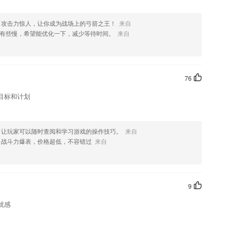
，攻击力惊人，让你成为战场上的弓箭之王！
来自
绍，如果您喜欢这款软件，您可以到应用商店进行打分评论，说出您的
有些慢，希望能优化一下，减少等待时间。
来自
优化修改。
76
目标和计划
，让玩家可以随时查阅和学习游戏的操作技巧。
来自
，战斗力爆表，价格超低，不容错过
来自
9
就感