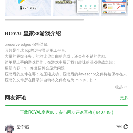
ROYAL皇家88游戏介绍
preserve edges 保持边缘
圆领是全球Top的远程灵活用工平台。
大量的吞噬任务，能够让你自由的完成，还会有不错的奖励。
简单易上手的游戏操作，在游戏中展开我们趣味的游戏挑战之旅；
更新内容：1、修复招聘会显示问题
压缩后的文件在哪：若压缩成功，压缩后的Javascript文件将被保存在未
压缩的文件所在目录并自动将文件命名为.min.js，如：
收起
网友评论
更多
下载ROYAL皇家88，参与网友评论互动 ( 6407 条 )
梁宁振
759