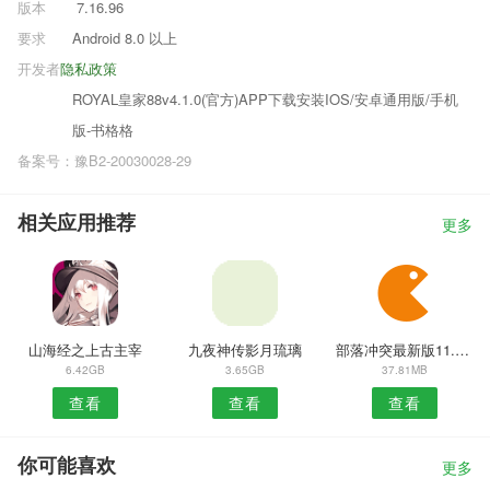
版本
7.16.96
要求
Android 8.0 以上
开发者
隐私政策
ROYAL皇家88v4.1.0(官方)APP下载安装IOS/安卓通用版/手机
版-书格格
备案号：豫B2-20030028-29
相关应用推荐
更多
山海经之上古主宰
九夜神传影月琉璃
部落冲突最新版11.651.8
6.42GB
3.65GB
37.81MB
查看
查看
查看
你可能喜欢
更多