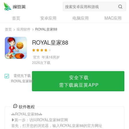
ROYAL皇家88
首页
安卓应用
电脑应用
MAC应用
资讯
专题
设计奖
创意应用
首页
>
应用软件
>
ROYAL皇家88
问答
ROYAL皇家88
官方
年满16周岁
次下载
2026
需优先下载
安全下载
ROYAL皇家88
需下载豌豆荚APP
软件教程
🚓ROYAL皇家88🚓
❥第一步：访问ROYAL皇家88官网
首先，打开您的浏览器，输入ROYAL皇家88的官方网址