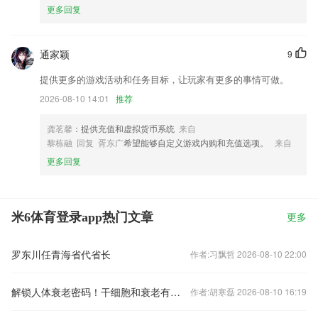
更多回复
通家颖
9
提供更多的游戏活动和任务目标，让玩家有更多的事情可做。
2026-08-10 14:01
推荐
龚茗馨
：提供充值和虚拟货币系统
来自
黎栋融 回复 胥东广
希望能够自定义游戏内购和充值选项。
来自
更多回复
米6体育登录app热门文章
更多
罗东川任青海省代省长
作者:习飘哲 2026-08-10 22:00
解锁人体衰老密码！干细胞和衰老有什么联系？
作者:胡寒磊 2026-08-10 16:19