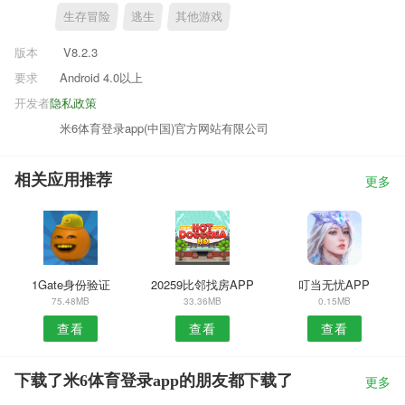
生存冒险
逃生
其他游戏
版本
V8.2.3
要求
Android 4.0以上
开发者
隐私政策
米6体育登录app(中国)官方网站有限公司
相关应用推荐
更多
1Gate身份验证
20259比邻找房APP
叮当无忧APP
75.48MB
33.36MB
0.15MB
查看
查看
查看
下载了米6体育登录app的朋友都下载了
更多