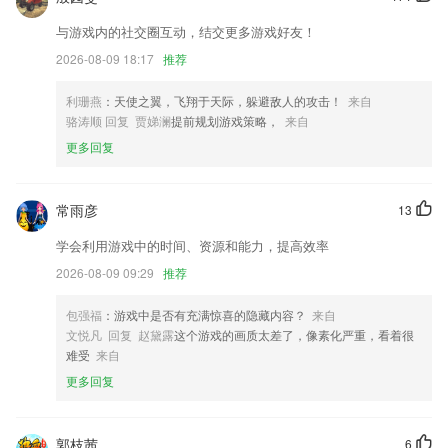
调整了新闻详情贴片广告位置
与游戏内的社交圈互动，结交更多游戏好友！
安全组件更新
2026-08-09 18:17
推荐
新增会员体系，让流量更倾向于可以提供优质服务的经纪人
增加了更多功能，
利珊燕
：天使之翼，飞翔于天际，躲避敌人的攻击！
来自
骆涛顺 回复 贾娣澜
提前规划游戏策略，
来自
.智能方案再度升级，端午出行靠智行！
更多回复
联系我们
以上就是国际十三张平台的介绍，如果您喜欢这款软件，您可以到应用商
店进行打分评论，说出您的使用经历，以帮助我们更好的对产品进行优化
常雨彦
13
修改。
学会利用游戏中的时间、资源和能力，提高效率
2026-08-09 09:29
推荐
包强福
：游戏中是否有充满惊喜的隐藏内容？
来自
文悦凡 回复 赵黛露
这个游戏的画质太差了，像素化严重，看着很
难受
来自
更多回复
郭枝茜
6