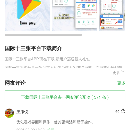
国际十三张平台下载简介
国际十三张平台
APP,现在下载,新用户还送新人礼包.
国际十三张平台是一款以东方仙侠为蓝本的RPG游戏，在游戏中能够带
更多
你体验江湖之路，让你畅意对决，激情人生，风渊弑命这款游戏还有一个
特点就是可以自由的换装，可以跨服征战，让你感受战斗带给你的快感和
网友评论
更多
刺激。
国际十三张平台软件特色
下载国际十三张平台参与网友评论互动 ( 571 条 )
1,想要照顾好自己是身心和谐的第一步。评估你的健康评分，我们会告诉
你什么是重要的；
庄康悦
60
2,电子课本：从小学到高中，电子书本免费使用。
优化游戏界面和操作，使其更简洁和易于操作。
3,【音箱控制】
2026-08-09 18:32
推荐