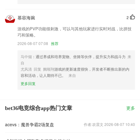
慕容海琬
2
游戏的PVP功能很刺激，可以与其他玩家进行实时对战，比拼技
巧和策略。
2026-08-07 07:08
推荐
马中烟
：通过养成和培养宠物、坐骑等伙伴，提升实力和战斗力
来
自
尤风清 回复 阙顺翔
游戏的更新速度很快，开发者不断推出新的内
容和活动，让人期待不已。
来自
更多回复
bet36电竞综合app热门文章
更多
acevs：魔兽争霸2场复盘
作者:农震文 2026-08-07 10:40