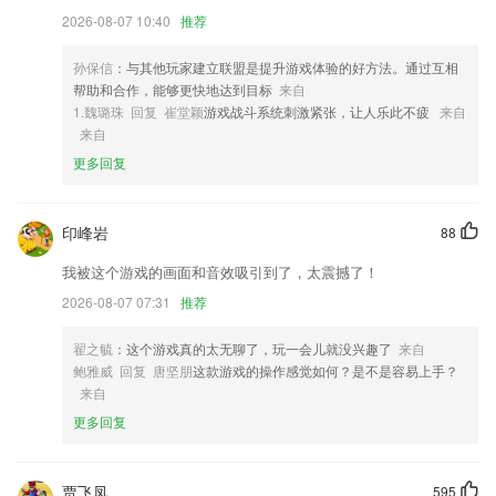
2026-08-07 10:40
推荐
4,按试题类型分类练习
5,在线复诊
孙保信
：与其他玩家建立联盟是提升游戏体验的好方法。通过互相
6,【智能搜索】
帮助和合作，能够更快地达到目标
来自
1.魏璐珠 回复 崔堂颖
游戏战斗系统刺激紧张，让人乐此不疲
来自
bet36电竞综合app软件优势
来自
1.·重要的知识都可以自己收藏好，以后想要学习的时候就会轻松不少
更多回复
2.关注儿童思维敏捷度，通过单字学习，更能掌握多字组词的知识
3.按试题类型分类练习。
印峰岩
88
4.◆名师详解真题，透析直击命题
我被这个游戏的画面和音效吸引到了，太震撼了！
5.达到帮助教师提高教学技能的目的，从而促进学生学习效果的优化；
2026-08-07 07:31
推荐
6.学生可以在线提交作业
翟之毓
：这个游戏真的太无聊了，玩一会儿就没兴趣了
来自
bet36电竞综合app更新了什么?
鲍雅威 回复 唐坚朋
这款游戏的操作感觉如何？是不是容易上手？
来自
新增更新数据功能
更多回复
初次上传版本
修改补丁
贾飞凤
595