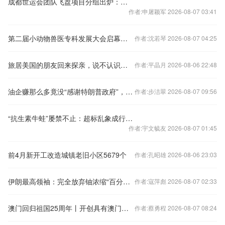
成都世运会团队飞盘项目分组出炉：中美德日同组
作者:申屠颖军 2026-08-07 03:41
第二届小动物兽医专科发展大会启幕，皇家以多维举措助力宠物诊疗专科化发展
作者:沈若琴 2026-08-07 04:25
旅居美国的朋友回来探亲，说不认识国内了
作者:平晶月 2026-08-06 22:48
油企赚那么多竟没“感谢特朗普政府”，特朗普怒斥两家巨头公司：赚得太多，吐出来
作者:步洁翠 2026-08-07 09:56
“抗生素牛蛙”屡禁不止：超标乱象成行业日常 养殖户称不用药就绝收
作者:宇文毓友 2026-08-07 01:45
前4月新开工改造城镇老旧小区5679个
作者:孔昭雄 2026-08-06 23:03
伊朗最高领袖：完全放弃铀浓缩“百分之百”违背伊朗利益
作者:寇萍彪 2026-08-07 02:33
澳门回归祖国25周年丨开创具有澳门特色的“一国两制”实践新局面——专访澳门特区候任行政长官岑浩辉
作者:蔡勇程 2026-08-07 08:24