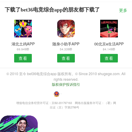
下载了bet36电竞综合app的朋友都下载了
更多
湖北土鸡APP
随身小助手APP
00北京e生活APP
69.94MB
54.33MB
84.14MB
查看
查看
查看
© 2010 至今 bet36电竞综合app 版权所有。© Since 2010 shugege.com. All
rights reserved.
版权保护投诉指引
・
增值电信业务经营许可证：京B2-201797163
网络出版服务许可证：（署）网
出证（京）字第2799号