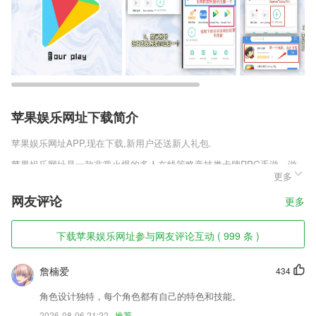
苹果娱乐网址下载简介
苹果娱乐网址
APP,现在下载,新用户还送新人礼包.
苹果娱乐网址是一款非常火爆的多人在线策略竞技类卡牌RPG手游，游
更多
戏将八位玩家划分在不同的棋盘之上，通过每一个回合抽取的棋子来进行
组合，搭配不同的阵容，与你的对手或者玩家对战，获取金币购买不同的
网友评论
更多
棋子，不断的强化自己，获取游戏最后的胜利，你就能成功的吃到鸡，喜
欢腾讯欢乐自走棋正版v1.0.0.1这款游戏的玩家千万不要错过，快来趣趣
手游网下载吧!
下载苹果娱乐网址参与网友评论互动 ( 999 条 )
苹果娱乐网址软件特色
詹楠爱
434
1,周边功能——查看周边用户、周边帖子，查看网友发帖位置
角色设计独特，每个角色都有自己的特色和技能。
2,精选习题：
2026-08-06 21:22
推荐