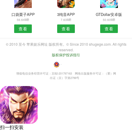
口袋栗子APP
3纯音APP
GTDollar安卓版
56.64MB
7.63MB
50.60MB
查看
查看
查看
© 2010 至今 苹果娱乐网址 版权所有。© Since 2010 shugege.com. All rights
reserved.
版权保护投诉指引
・
增值电信业务经营许可证：京B2-201797163
网络出版服务许可证：（署）网
出证（京）字第2799号
扫一扫安装