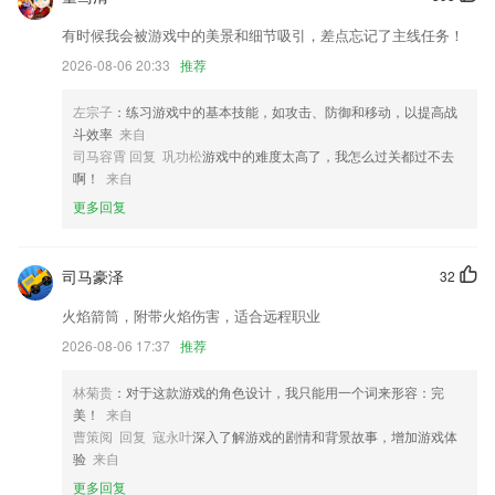
有时候我会被游戏中的美景和细节吸引，差点忘记了主线任务！
调整了栏的位置，添加导航页
2026-08-06 20:33
推荐
以上就是kaiyun·开云的介绍，如果您喜欢这款软件，您可以到应用商店
进行打分评论，说出您的使用经历，以帮助我们更好的对产品进行优化修
左宗子
：练习游戏中的基本技能，如攻击、防御和移动，以提高战
改。
斗效率
来自
期待您给我们提出宝贵意见，更多功能，敬请期待。
司马容霄 回复 巩功松
游戏中的难度太高了，我怎么过关都过不去
啊！
来自
会员支持季度付费模式
更多回复
适配 抖音来源西瓜视频的链接下载。
支付便捷，周周可提现；
司马豪泽
32
联系我们
以上就是苹果娱乐网址的介绍，如果您喜欢这款软件，您可以到应用商店
火焰箭筒，附带火焰伤害，适合远程职业
进行打分评论，说出您的使用经历，以帮助我们更好的对产品进行优化修
2026-08-06 17:37
推荐
改。
林菊贵
：对于这款游戏的角色设计，我只能用一个词来形容：完
美！
来自
曹策阅 回复 寇永叶
深入了解游戏的剧情和背景故事，增加游戏体
验
来自
更多回复