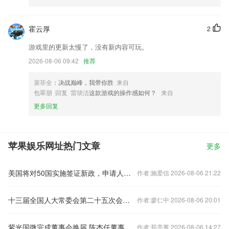
霍云厚
2
游戏里的更新太慢了，没有新内容可玩。
2026-08-06 09:42
推荐
裴菲全
：决战巅峰，我带你胜
来自
包翠朋 回复 雷琰洁
这款游戏的操作感如何？
来自
更多回复
苹果娱乐网址热门文章
更多
美国将对50国实施签证新政，申请人最高须缴纳2万美元保证金
作者:施爱信 2026-08-06 21:22
十三届全国人大常委会第二十五次会议审议多部法律草案
作者:廖仁中 2026-08-06 20:01
紫光国微完成董事会换届 陈杰任董事长李天池任总裁
作者:荀亮菁 2026-08-06 14:27