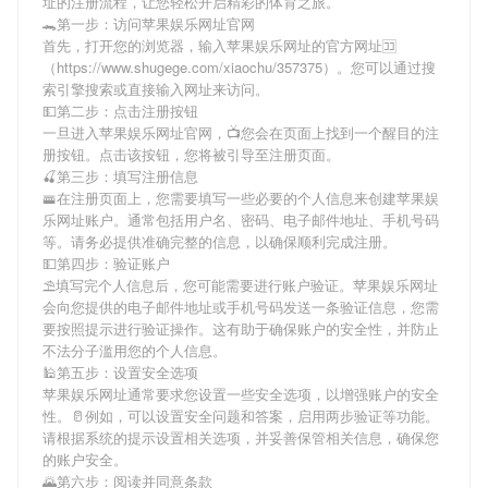
址
的注册流程，让您轻松开启精彩的体育之旅。
🐊第一步：访问苹果娱乐网址官网
首先，打开您的浏览器，输入
苹果娱乐网址
的官方网址🈁
（https://www.shugege.com/xiaochu/357375）。您可以通过搜
索引擎搜索或直接输入网址来访问。
💵第二步：点击注册按钮
一旦进入
苹果娱乐网址
官网，📺您会在页面上找到一个醒目的注
册按钮。点击该按钮，您将被引导至注册页面。
🍒第三步：填写注册信息
🚟在注册页面上，您需要填写一些必要的个人信息来创建
苹果娱
乐网址
账户。通常包括用户名、密码、电子邮件地址、手机号码
等。请务必提供准确完整的信息，以确保顺利完成注册。
💵第四步：验证账户
⛱填写完个人信息后，您可能需要进行账户验证。
苹果娱乐网址
会向您提供的电子邮件地址或手机号码发送一条验证信息，您需
要按照提示进行验证操作。这有助于确保账户的安全性，并防止
不法分子滥用您的个人信息。
🕌第五步：设置安全选项
苹果娱乐网址
通常要求您设置一些安全选项，以增强账户的安全
性。🥛例如，可以设置安全问题和答案，启用两步验证等功能。
请根据系统的提示设置相关选项，并妥善保管相关信息，确保您
的账户安全。
🌄第六步：阅读并同意条款