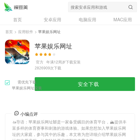
首页
安卓应用
电脑应用
MAC应用
资讯
专题
设计奖
创意应用
首页
>
应用软件
>
苹果娱乐网址
问答
苹果娱乐网址
官方
年满12周岁
下载安装
次下载
2826909
需优先下载
安全下载
苹果娱乐网址安装
小编点评
🚤导语：
苹果娱乐网址
🕍是一家备受瞩目的体育平台，🏔提供丰
富多样的体育赛事和刺激的游戏体验。如果您想加入
苹果娱乐网
址
的大家庭，参与其中的乐趣，本文将为您详细介绍
苹果娱乐网