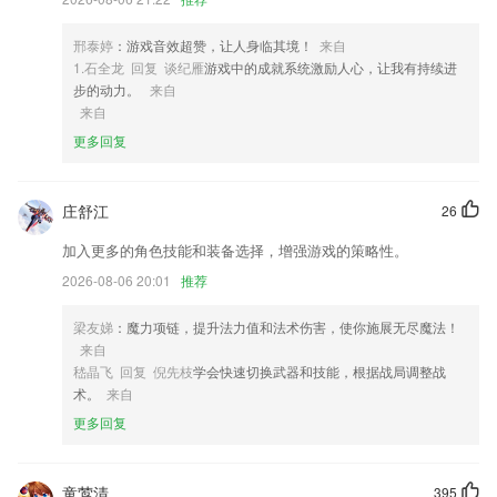
3,自主学习引擎、学习管理系统
4,线上还有最新的资讯，喜欢阅读的2265用户可以来体验足不出户也能知
邢泰婷
：游戏音效超赞，让人身临其境！
来自
晓外面的事件。
1.石全龙 回复 谈纪雁
游戏中的成就系统激励人心，让我有持续进
步的动力。
来自
5,专业学习系统:通过每日任务化的学习系统,学课程,做作业,完成测试查
来自
看学习报告,让学习有章可循,不再拖延;
更多回复
6,每天都会有优惠券进行发放，2265所有的课程都可以优惠购买，让你可
以更加轻松地购买到优质的教师资格证课程。
庄舒江
苹果娱乐网址软件优势
26
加入更多的角色技能和装备选择，增强游戏的策略性。
1.合作企业招收大量员工，各种工作岗位任你挑选，有实力就能成功就
业。
2026-08-06 20:01
推荐
2.·我的信息管理等
梁友娣
：魔力项链，提升法力值和法术伤害，使你施展无尽魔法！
3.乔登自主研发的教材
来自
嵇晶飞 回复 倪先枝
学会快速切换武器和技能，根据战局调整战
4.界面简洁且便捷好用，各种绘画素材等都是免费提供的。
术。
来自
5.：专业的直播教育课程，让你轻松的在线学习专业知识；
更多回复
6.支持用户随时查看订单以及自己的课程，可以随意选择查看详细的内
容。
童莺清
395
苹果娱乐网址更新了什么?