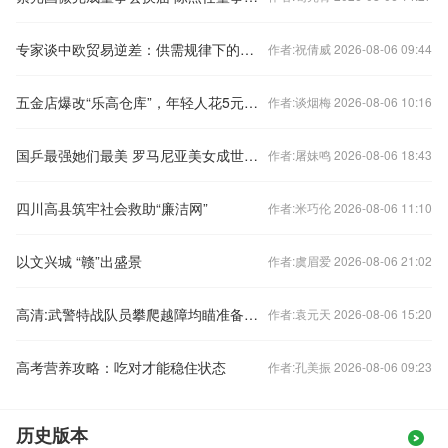
专家谈中欧贸易逆差：供需规律下的必然结果，欧洲应正视自身短板
作者:祝倩威 2026-08-06 09:44
五金店爆改“乐高仓库”，年轻人花5元玩疯了
作者:谈烟梅 2026-08-06 10:16
国乒最强她们最美 罗马尼亚美女成世乒赛颜值担当
作者:屠妹鸣 2026-08-06 18:43
四川高县筑牢社会救助“廉洁网”
作者:米巧伦 2026-08-06 11:10
以文兴城 “赣”出盛景
作者:虞眉爱 2026-08-06 21:02
高清:武警特战队员攀爬越障均瞄准备战要求
作者:袁元天 2026-08-06 15:20
高考营养攻略：吃对才能稳住状态
作者:孔美振 2026-08-06 09:23
历史版本