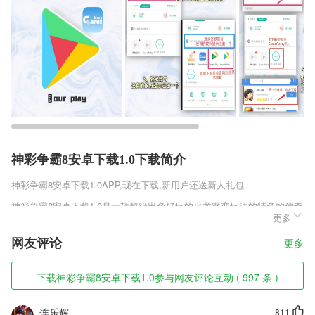
神彩争霸8安卓下载1.0下载简介
神彩争霸8安卓下载1.0
APP,现在下载,新用户还送新人礼包.
神彩争霸8安卓下载1.0是一款超级出色好玩的火龙微变玩法的特色的传奇
更多
游戏体验，在游戏中玩家可以轻松体验到真正好玩的热血的火龙切割的传
奇游戏体验内容，在游戏中体验真正好玩的自由的传奇挑战体验内容，喜
网友评论
更多
欢的朋友怎么可以错过天下火龙微变!
神彩争霸8安卓下载1.0软件特色
下载神彩争霸8安卓下载1.0参与网友评论互动 ( 997 条 )
1,本APP中的词汇是根据韩国基础词汇和初级口语中要掌握的词汇进行汇
编，同时也对韩国语能力考试（TOPIK)初级出现频率较高的词汇进行了
连乐辉
811