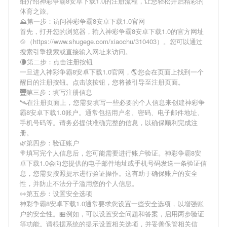
细介绍
神彩争霸8安卓下载1.0
的注册流程，让您轻松开启精彩的
体育之旅。
⛰第一步：访问神彩争霸8安卓下载1.0官网
首先，打开您的浏览器，输入
神彩争霸8安卓下载1.0
的官方网址
🍲（https://www.shugege.com/xiaochu/310403）。您可以通过
搜索引擎搜索或直接输入网址来访问。
🌘第二步：点击注册按钮
一旦进入
神彩争霸8安卓下载1.0
官网，🌎您会在页面上找到一个
醒目的注册按钮。点击该按钮，您将被引导至注册页面。
🌉第三步：填写注册信息
🛰在注册页面上，您需要填写一些必要的个人信息来创建
神彩争
霸8安卓下载1.0
账户。通常包括用户名、密码、电子邮件地址、
手机号码等。请务必提供准确完整的信息，以确保顺利完成注
册。
🌿第四步：验证账户
🍭填写完个人信息后，您可能需要进行账户验证。
神彩争霸8安
卓下载1.0
会向您提供的电子邮件地址或手机号码发送一条验证信
息，您需要按照提示进行验证操作。这有助于确保账户的安全
性，并防止不法分子滥用您的个人信息。
👀第五步：设置安全选项
神彩争霸8安卓下载1.0
通常要求您设置一些安全选项，以增强账
户的安全性。🏪例如，可以设置安全问题和答案，启用两步验证
等功能。请根据系统的提示设置相关选项，并妥善保管相关信