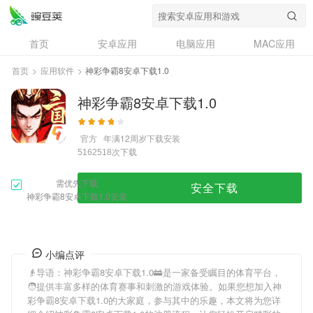
首页
安卓应用
电脑应用
MAC应用
资讯
专题
设计奖
创意应用
首页
>
应用软件
>
神彩争霸8安卓下载1.0
问答
神彩争霸8安卓下载1.0
官方
年满12周岁
下载安装
次下载
5162518
需优先下载
安全下载
神彩争霸8安卓下载1.0安装
小编点评
👴导语：
神彩争霸8安卓下载1.0
🚋是一家备受瞩目的体育平台，
🧑提供丰富多样的体育赛事和刺激的游戏体验。如果您想加入
神
彩争霸8安卓下载1.0
的大家庭，参与其中的乐趣，本文将为您详