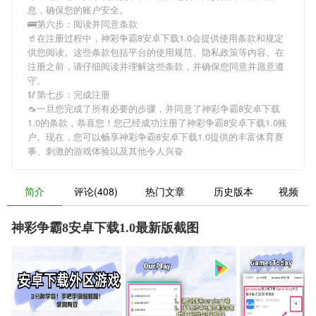
息，确保您的账户安全。
🚌第六步：阅读并同意条款
🥤在注册过程中，
神彩争霸8安卓下载1.0
会提供使用条款和规定
供您阅读。这些条款包括平台的使用规范、隐私政策等内容。在
注册之前，请仔细阅读并理解这些条款，并确保您同意并愿意遵
守。
🥢第七步：完成注册
🦟一旦您完成了所有必要的步骤，并同意了
神彩争霸8安卓下载
1.0
的条款，恭喜您！您已经成功注册了神彩争霸8安卓下载1.0账
户。现在，您可以畅享
神彩争霸8安卓下载1.0
提供的丰富体育赛
事、刺激的游戏体验以及其他令人兴奋
简介
评论(408)
热门文章
历史版本
视频
神彩争霸8安卓下载1.0最新版截图