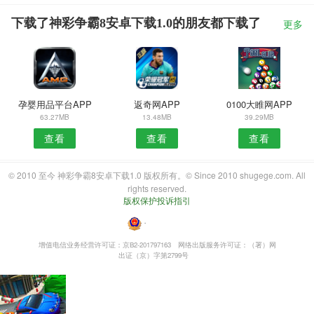
下载了神彩争霸8安卓下载1.0的朋友都下载了
更多
孕婴用品平台APP
返奇网APP
0100大睢网APP
63.27MB
13.48MB
39.29MB
查看
查看
查看
© 2010 至今 神彩争霸8安卓下载1.0 版权所有。© Since 2010 shugege.com. All
rights reserved.
版权保护投诉指引
・
增值电信业务经营许可证：京B2-201797163
网络出版服务许可证：（署）网
出证（京）字第2799号