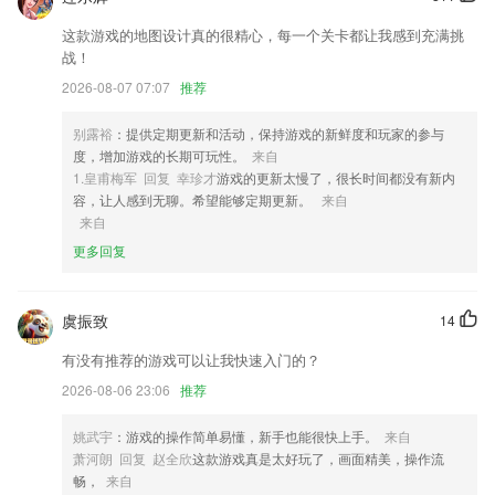
收录。
这款游戏的地图设计真的很精心，每一个关卡都让我感到充满挑
2,【实用】支持多种离线词典和发音，有网没网照样查。2265软件内点按
战！
任意单词即可显示翻译，同时可将单词加入生词本，没有查字典的繁琐。
2026-08-07 07:07
推荐
生词本多终端云同步，利用艾宾浩斯记忆曲线全方位掌握生词。
3,随手一张照片、一段视频，都有可能价值不菲。
别露裕
：提供定期更新和活动，保持游戏的新鲜度和玩家的参与
4,这样在发图的时候也可以自主修图，还可以拼出不错的九宫格图片。
度，增加游戏的长期可玩性。
来自
1.皇甫梅军 回复 幸珍才
游戏的更新太慢了，很长时间都没有新内
5,极大的优化了大容量文本文件的读取速度，瞬间载入，高速读取，分秒
容，让人感到无聊。希望能够定期更新。
来自
间浏览到需要的信息。
来自
6,方便2265用户们可以一键免费的去推送到众多最新更新的实用资讯。
更多回复
神彩争霸8安卓下载1.0软件优势
1.“实体+课程+服务+硬件+软件”是英语村打造的完全沉浸式语言服务生态
虞振致
14
系统。
有没有推荐的游戏可以让我快速入门的？
2.这儿就可以开展小游戏在线玩，在的与此同时还可以轻轻松松提高自己
2026-08-06 23:06
推荐
的潜心度
3.“实体+课程+服务+硬件+软件”是英语村打造的完全沉浸式语言服务生态
姚武宇
：游戏的操作简单易懂，新手也能很快上手。
来自
系统。
萧河朗 回复 赵全欣
这款游戏真是太好玩了，画面精美，操作流
畅，
来自
4.同步到单元的重点句型训练，能够让学生在单词的基础上，形成句型记