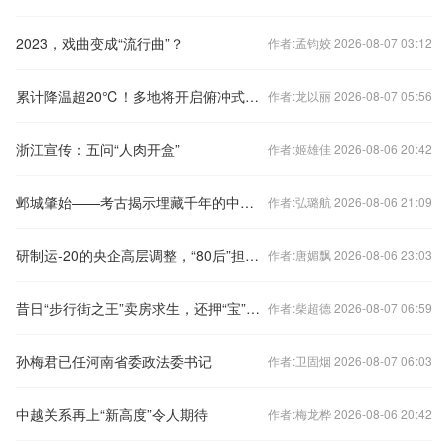
2023，戏曲变成“流行曲”？
作者:孟钧姣 2026-08-07 03:12
累计降温超20℃！多地将开启俯冲式降温
作者:龙以丽 2026-08-07 05:56
浙江宣传：五问“人肉开盒”
作者:姬雄佳 2026-08-06 20:42
邺城肇始——考古揭示埋藏千年的中国都城秘密
作者:弘璐航 2026-08-06 21:09
研制运-20的央企高层调整，“80后”担任总经理
作者:唐媚飘 2026-08-06 23:03
昔日“步行街之王”卖房求生，还押“宝”千元羽绒服
作者:柴超德 2026-08-07 06:59
孙梅君已任河南省委政法委书记
作者:卫固烟 2026-08-07 06:03
中越关系再上“新高度”令人期待
作者:梅龙桦 2026-08-06 20:42