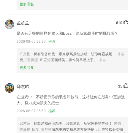
忆，培养出英语的语感，开始熟悉英语语法
更多回复
5.·图书刊物，查图书，查刊物，按考点，快速找到你想
6.16个单元校内写作直播课，16个写作素材指导包。
孟超兰
610
神彩争霸8安卓下载1.0更新了什么?
是否有足够的多样化敌人和Boss，给玩家战斗时的挑战感？
新增功能项：喇叭开关
2026-08-06 22:30
推荐
荣誉墙增加团队概念和类目；
广文彬
：稀有装备出售，带来极高属性加成，助你称霸战场！
来自
修复一些bug优化UI
樊贞滢 回复 印爱烁
画面精美，操作简单易上手。
来自
修复单价可能不能选择的问题
更多回复
神奇倒计时小部件最小可选日期调整为1960年。
更新了商城分类
邱杰昭
35
联系我们
在游戏中，不断提升你的装备和技能，这将让你在战斗中更加强
以上就是神彩争霸8安卓下载1.0的介绍，如果您喜欢这款软件，您可以到
大。努力成为顶尖的战士！
应用商店进行打分评论，说出您的使用经历，以帮助我们更好的对产品进
2026-08-07 05:59
推荐
行优化修改。
武梦绍
：这款游戏画面精美，音效逼真，玩家体验非常棒！
来自
陈薇艳 回复 贡琴荣
游戏中的交易系统方便快捷，让你轻松买卖物