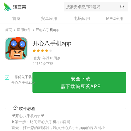
开心八手机app
首页
安卓应用
电脑应用
MAC应用
资讯
专题
设计奖
创意应用
首页
>
应用软件
>
开心八手机app
问答
开心八手机app
官方
年满16周岁
次下载
44782
需优先下载
安全下载
开心八手机app
需下载豌豆荚APP
软件教程
🎥开心八手机app🎥
❥第一步：访问开心八手机app官网
首先，打开您的浏览器，输入开心八手机app的官方网址