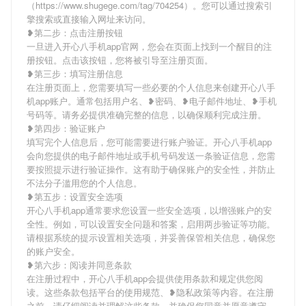
（https://www.shugege.com/tag/704254）。您可以通过搜索引
擎搜索或直接输入网址来访问。
❥第二步：点击注册按钮
一旦进入开心八手机app官网，您会在页面上找到一个醒目的注
册按钮。点击该按钮，您将被引导至注册页面。
❥第三步：填写注册信息
在注册页面上，您需要填写一些必要的个人信息来创建开心八手
机app账户。通常包括用户名、❥密码、❥电子邮件地址、❥手机
号码等。请务必提供准确完整的信息，以确保顺利完成注册。
❥第四步：验证账户
填写完个人信息后，您可能需要进行账户验证。开心八手机app
会向您提供的电子邮件地址或手机号码发送一条验证信息，您需
要按照提示进行验证操作。这有助于确保账户的安全性，并防止
不法分子滥用您的个人信息。
❥第五步：设置安全选项
开心八手机app通常要求您设置一些安全选项，以增强账户的安
全性。例如，可以设置安全问题和答案，启用两步验证等功能。
请根据系统的提示设置相关选项，并妥善保管相关信息，确保您
的账户安全。
❥第六步：阅读并同意条款
在注册过程中，开心八手机app会提供使用条款和规定供您阅
读。这些条款包括平台的使用规范、❥隐私政策等内容。在注册
之前，请仔细阅读并理解这些条款，并确保您同意并愿意遵守。