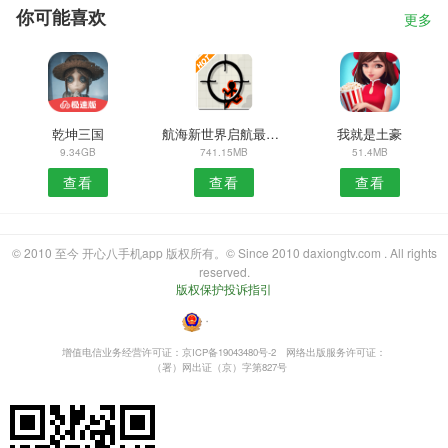
你可能喜欢
更多
乾坤三国
航海新世界启航最新版
我就是土豪
9.34GB
741.15MB
51.4MB
查看
查看
查看
© 2010 至今 开心八手机app 版权所有。© Since 2010 daxiongtv.com . All rights
reserved.
版权保护投诉指引
・
增值电信业务经营许可证：京ICP备19043480号-2
网络出版服务许可证：
（署）网出证（京）字第827号