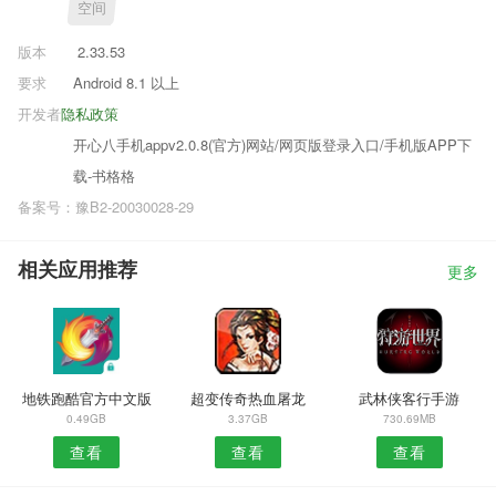
空间
版本
2.33.53
要求
Android 8.1 以上
开发者
隐私政策
开心八手机appv2.0.8(官方)网站/网页版登录入口/手机版APP下
载-书格格
备案号：豫B2-20030028-29
相关应用推荐
更多
地铁跑酷官方中文版
超变传奇热血屠龙
武林侠客行手游
0.49GB
3.37GB
730.69MB
查看
查看
查看