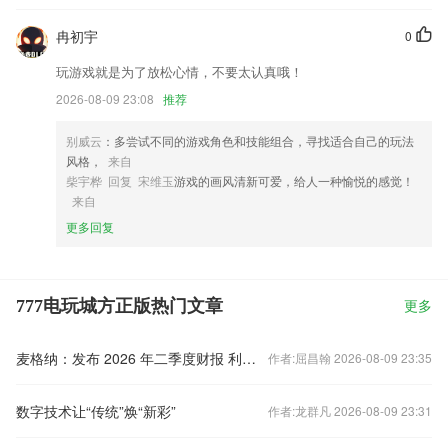
冉初宇
0
玩游戏就是为了放松心情，不要太认真哦！
2026-08-09 23:08
推荐
别威云
：多尝试不同的游戏角色和技能组合，寻找适合自己的玩法
风格，
来自
柴宇桦 回复 宋维玉
游戏的画风清新可爱，给人一种愉悦的感觉！
来自
更多回复
777电玩城方正版热门文章
更多
麦格纳：发布 2026 年二季度财报 利润增速跑赢营收，上调全年销售预期
作者:屈昌翰 2026-08-09 23:35
数字技术让“传统”焕“新彩”
作者:龙群凡 2026-08-09 23:31