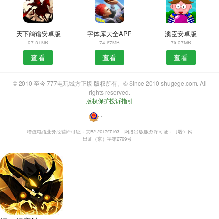
天下鸽谱安卓版
字体库大全APP
澳臣安卓版
97.31MB
74.67MB
79.27MB
查看
查看
查看
© 2010 至今 777电玩城方正版 版权所有。© Since 2010 shugege.com. All
rights reserved.
版权保护投诉指引
・
增值电信业务经营许可证：京B2-201797163
网络出版服务许可证：（署）网
出证（京）字第2799号