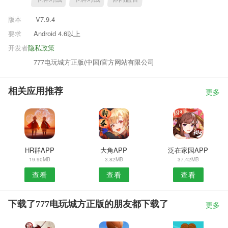
版本
V7.9.4
要求
Android 4.6以上
开发者
隐私政策
777电玩城方正版(中国)官方网站有限公司
相关应用推荐
更多
HR群APP
大角APP
泛在家园APP
19.90MB
3.82MB
37.42MB
查看
查看
查看
下载了777电玩城方正版的朋友都下载了
更多