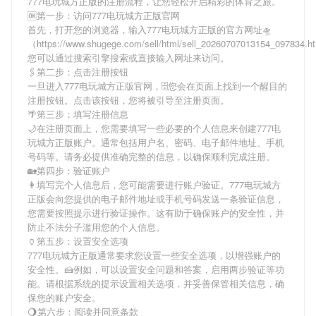
777电玩城方正版
的注册流程，让您轻松开启精彩的体育之旅。
🆗第一步：访问777电玩城方正版官网
首先，打开您的浏览器，输入
777电玩城方正版
的官方网址🛸
（https://www.shugege.com/sell/html/sell_20260707013154_097834.
您可以通过搜索引擎搜索或直接输入网址来访问。
🖇第二步：点击注册按钮
一旦进入
777电玩城方正版
官网，🗄您会在页面上找到一个醒目的
注册按钮。点击该按钮，您将被引导至注册页面。
🌴第三步：填写注册信息
🌙在注册页面上，您需要填写一些必要的个人信息来创建
777电
玩城方正版
账户。通常包括用户名、密码、电子邮件地址、手机
号码等。请务必提供准确完整的信息，以确保顺利完成注册。
🏡第四步：验证账户
👩填写完个人信息后，您可能需要进行账户验证。
777电玩城方
正版
会向您提供的电子邮件地址或手机号码发送一条验证信息，
您需要按照提示进行验证操作。这有助于确保账户的安全性，并
防止不法分子滥用您的个人信息。
🏺第五步：设置安全选项
777电玩城方正版
通常要求您设置一些安全选项，以增强账户的
安全性。🍰例如，可以设置安全问题和答案，启用两步验证等功
能。请根据系统的提示设置相关选项，并妥善保管相关信息，确
保您的账户安全。
🌖第六步：阅读并同意条款