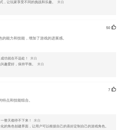
式，让玩家享受不同的挑战和乐趣。
来自
果您喜欢这款软件，您可以到应用商店进行打分评论，说出您的使用经历，
50
色的能力和技能，增加了游戏的进展感。
，成功就在不远处！
来自
的兴趣爱好，保持平衡。
来自
7
的特点和技能组合。
了一整天都停不下来！
来自
性化的角色创建界面，让用户可以根据自己的喜好定制自己的游戏角色。