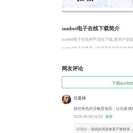
sunbet电子在线下载简介
sunbet电子在线
APP,现在下载,新用户还
sunbet电子在线是一款超清东方玄幻
甘心于人间大陆就这样被妖魔主宰，你努
魔，维护人类地域的和平与安详。
网友评论
sunbet电子在线软件特色
1,可以帮助你科学有效的分类订单，能够
下载sunbe
2,完整情况，简单处理，所有的软件都
处理所有的数据内容。
任曼林
3,创作作品：小朋友可以将自己的画作
操控角色的流畅度很高，让玩家感
4,多样化的处理方式，可以快速的完成更
2026-08-08 04:52
推荐
5,在线可以直接播放视频课程进行学习，
郝朗姣
：游戏的画面效果不够精美
6,大厅资源丰富，用户能够在线任意接单