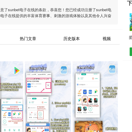
同意了
sunbet电子在线
的条款，恭喜您！您已经成功注册了sunbet电
et电子在线
提供的丰富体育赛事、刺激的游戏体验以及其他令人兴奋
爱
热门文章
历史版本
视频