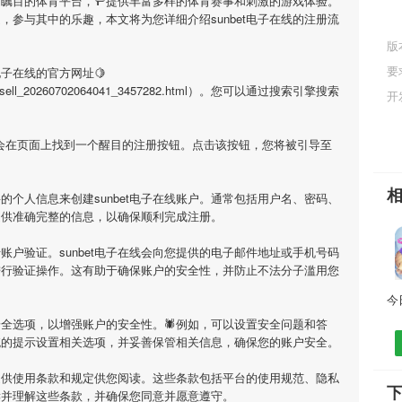
受瞩目的体育平台，🚥提供丰富多样的体育赛事和刺激的游戏体验。
庭，参与其中的乐趣，本文将为您详细介绍
sunbet电子在线
的注册流
版
要
t电子在线
的官方网址🍋
/html/sell_20260702064041_3457282.html）。您可以通过搜索引擎搜索
开
会在页面上找到一个醒目的注册按钮。点击该按钮，您将被引导至
要的个人信息来创建
sunbet电子在线
账户。通常包括用户名、密码、
提供准确完整的信息，以确保顺利完成注册。
行账户验证。
sunbet电子在线
会向您提供的电子邮件地址或手机号码
进行验证操作。这有助于确保账户的安全性，并防止不法分子滥用您
全选项，以增强账户的安全性。🕷例如，可以设置安全问题和答
统的提示设置相关选项，并妥善保管相关信息，确保您的账户安全。
提供使用条款和规定供您阅读。这些条款包括平台的使用规范、隐私
下
读并理解这些条款，并确保您同意并愿意遵守。