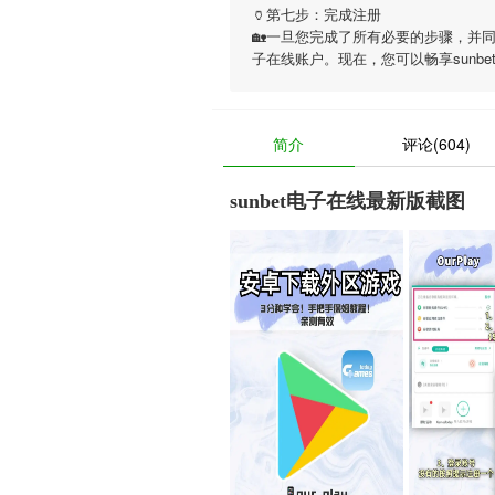
🏺第七步：完成注册
🏡一旦您完成了所有必要的步骤，并
子在线账户。现在，您可以畅享
sunb
简介
评论(604)
sunbet电子在线最新版截图