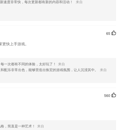
更新速度非常快，每次更新都有新的内容和活动！
来自
提供，让你可以轻松刷题
这里的口算游戏
译应用，出国旅游旅行没有网络也能正常翻译英语、日语等；
65
家更快上手游戏。
来说，它也是一个教学渠道。
热心同人创作。包括人物、动物、建筑、车辆等诸多分类。
，每一次都有不同的体验，太好玩了！
来自
效和配乐非常出色，能够营造出恢宏的游戏氛围，让人沉浸其中。
来自
560
风格，简直是一种艺术！
来自