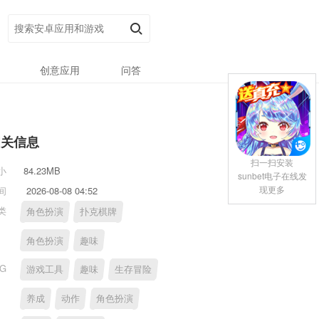
创意应用
问答
相关信息
扫一扫安装
小
84.23MB
sunbet电子在线发
现更多
间
2026-08-08 04:52
类
角色扮演
扑克棋牌
角色扮演
趣味
AG
游戏工具
趣味
生存冒险
养成
动作
角色扮演