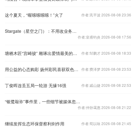
这个夏天，“喔嗦嗦嗦嗦！”火了
作者:巩平波 2026-08-08 23:36
Stargate（星空之门）：不用改业务代码，给内部服务加一道登录门
作者:皇甫钧炎 2026-08-08 17:56
塘栖木匠“宫崎骏” 雕琢出爱情最美的样子
作者:邹鹏才 2026-08-08 18:33
用公益的心态购彩 扬州彩民喜获双色球705万元
作者:费泽梦 2026-08-08 23:53
丁俊晖连丢五局一轮游 无缘16强
作者:戚山婕 2026-08-08 22:53
“银鹭敲诈”事件里，一些细节被媒体忽略了
作者:仲孙霭惠 2026-08-08 21:22
继续发挥生态环保督察利剑作用
作者:荀以咏 2026-08-08 21:45