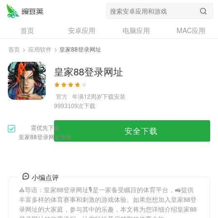
首页
安卓应用
电脑应用
MAC应用
资讯
专题
设计奖
创意应用
首页
>
应用软件
>
皇家88登录网址
问答
皇家88登录网址
官方
年满12周岁
下载安装
次下载
9993109
需优先下载
安全下载
皇家88登录网址安装
小编点评
⛪️导语：
皇家88登录网址
🎙是一家备受瞩目的体育平台，🚜提供
丰富多样的体育赛事和刺激的游戏体验。如果您想加入
皇家88登
录网址
的大家庭，参与其中的乐趣，本文将为您详细介绍
皇家88