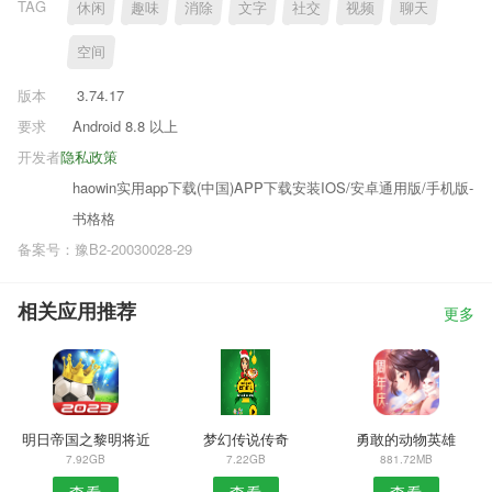
TAG
休闲
趣味
消除
文字
社交
视频
聊天
空间
版本
3.74.17
要求
Android 8.8 以上
开发者
隐私政策
haowin实用app下载(中国)APP下载安装IOS/安卓通用版/手机版-
书格格
备案号：豫B2-20030028-29
相关应用推荐
更多
明日帝国之黎明将近
梦幻传说传奇
勇敢的动物英雄
7.92GB
7.22GB
881.72MB
查看
查看
查看