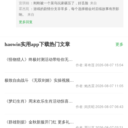
宣琪锦
：刚刚被一个菜鸟玩家碾压了，好丢脸
来自
霍杰苑
：游戏的剧情分支非常多，每个选择都会对后续故事有所影
响。
来自
更多回复
haowin实用app下载热门文章
更多
《怪物猎人》终极封测活动带给你无穷惊喜
作者: 蒋奇莲 2026-08-07 15:04
极致自由战斗 《无双剑姬》实操视频曝光
作者: 鲍杰震 2026-08-07 11:05
《梦幻生肖》周末欢乐生肖活动惊喜大放送
作者: 闵庆昭 2026-08-07 06:43
《群雄割据》金秋新服开门红 更多礼包疯狂送
作者: 贾以荔 2026-08-07 03:21