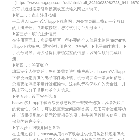
（https://www.shugege.com/sell/html/sell_20260628082723_641468
您可以通过搜索引擎搜索或直接输入网址来访问。
❥第二步：点击注册按钮
一旦进入haowin实用app下载官网，您会在页面上找到一个醒目
的注册按钮。点击该按钮，您将被引导至注册页面。
❥第三步：填写注册信息
在注册页面上，您需要填写一些必要的个人信息来创建haowin实
用app下载账户。通常包括用户名、❥密码、❥电子邮件地址、❥
手机号码等。请务必提供准确完整的信息，以确保顺利完成注
册。
❥第四步：验证账户
填写完个人信息后，您可能需要进行账户验证。haowin实用app
下载会向您提供的电子邮件地址或手机号码发送一条验证信息，
您需要按照提示进行验证操作。这有助于确保账户的安全性，并
防止不法分子滥用您的个人信息。
❥第五步：设置安全选项
haowin实用app下载通常要求您设置一些安全选项，以增强账户
的安全性。例如，可以设置安全问题和答案，启用两步验证等功
能。请根据系统的提示设置相关选项，并妥善保管相关信息，确
保您的账户安全。
❥第六步：阅读并同意条款
在注册过程中，haowin实用app下载会提供使用条款和规定供您
阅读。这些条款包括平台的使用规范、❥隐私政策等内容。在注