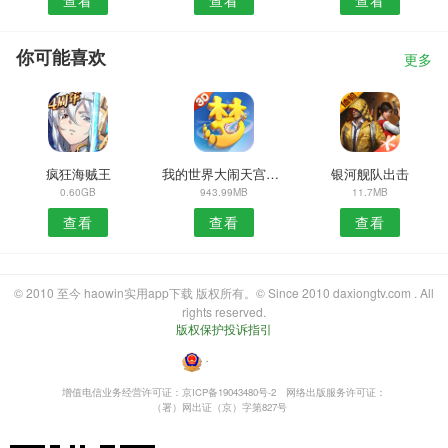
你可能喜欢
更多
疯狂海贼王
我的世界大闹天宫版本
银河舰队出击
0.60GB
943.99MB
11.7MB
查看
查看
查看
© 2010 至今 haowin实用app下载 版权所有。© Since 2010 daxiongtv.com . All
rights reserved.
版权保护投诉指引
・
增值电信业务经营许可证：京ICP备19043480号-2
网络出版服务许可证：
（署）网出证（京）字第827号