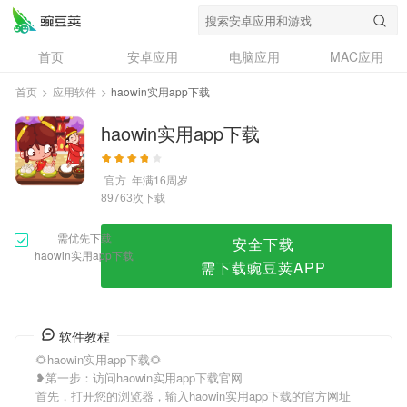
haowin实用app下载
首页
安卓应用
电脑应用
MAC应用
资讯
专题
设计奖
创意应用
首页
>
应用软件
>
haowin实用app下载
问答
haowin实用app下载
官方
年满16周岁
次下载
89763
需优先下载
安全下载
haowin实用app下载
需下载豌豆荚APP
软件教程
🌻haowin实用app下载🌻
❥第一步：访问haowin实用app下载官网
首先，打开您的浏览器，输入haowin实用app下载的官方网址