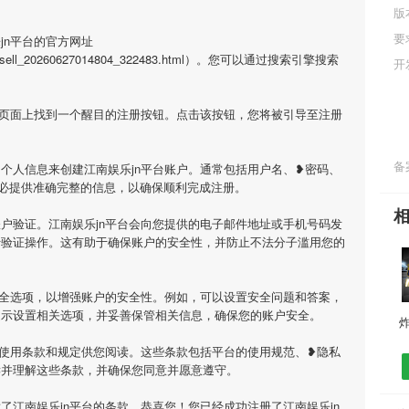
版
要
jn平台的官方网址
/html/sell_20260627014804_322483.html）。您可以通过搜索引擎搜索
开
在页面上找到一个醒目的注册按钮。点击该按钮，您将被引导至注册
备案
个人信息来创建江南娱乐jn平台账户。通常包括用户名、❥密码、
必提供准确完整的信息，以确保顺利完成注册。
户验证。江南娱乐jn平台会向您提供的电子邮件地址或手机号码发
行验证操作。这有助于确保账户的安全性，并防止不法分子滥用您的
安全选项，以增强账户的安全性。例如，可以设置安全问题和答案，
提示设置相关选项，并妥善保管相关信息，确保您的账户安全。
供使用条款和规定供您阅读。这些条款包括平台的使用规范、❥隐私
读并理解这些条款，并确保您同意并愿意遵守。
了江南娱乐jn平台的条款，恭喜您！您已经成功注册了江南娱乐jn