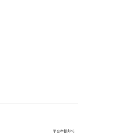
平台举报邮箱