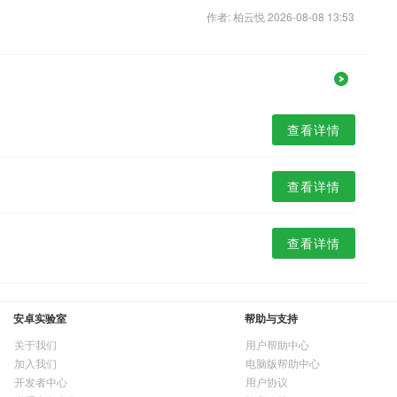
作者: 柏云悦 2026-08-08 13:53
查看详情
查看详情
查看详情
安卓实验室
帮助与支持
关于我们
用户帮助中心
加入我们
电脑版帮助中心
开发者中心
用户协议