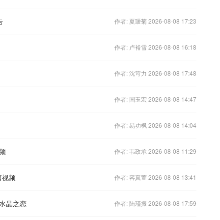
告
作者: 夏瑗菊 2026-08-08 17:23
作者: 卢裕雪 2026-08-08 16:18
作者: 沈苛力 2026-08-08 17:48
作者: 国玉宏 2026-08-08 14:47
作者: 易功枫 2026-08-08 14:04
频
作者: 韦政承 2026-08-08 11:29
篇视频
作者: 容真萱 2026-08-08 13:41
水晶之恋
作者: 陆瑾振 2026-08-08 17:59