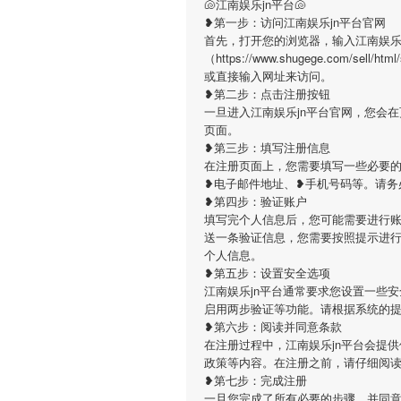
🐚江南娱乐jn平台🐚
❥第一步：访问江南娱乐jn平台官网
首先，打开您的浏览器，输入江南娱乐
（https://www.shugege.com/sell
或直接输入网址来访问。
❥第二步：点击注册按钮
一旦进入江南娱乐jn平台官网，您会
页面。
❥第三步：填写注册信息
在注册页面上，您需要填写一些必要的
❥电子邮件地址、❥手机号码等。请务
❥第四步：验证账户
填写完个人信息后，您可能需要进行账
送一条验证信息，您需要按照提示进
个人信息。
❥第五步：设置安全选项
江南娱乐jn平台通常要求您设置一些
启用两步验证等功能。请根据系统的
❥第六步：阅读并同意条款
在注册过程中，江南娱乐jn平台会提
政策等内容。在注册之前，请仔细阅
❥第七步：完成注册
一旦您完成了所有必要的步骤，并同意