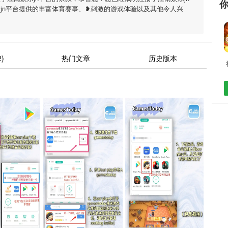
jn平台提供的丰富体育赛事、❥刺激的游戏体验以及其他令人兴
)
热门文章
历史版本