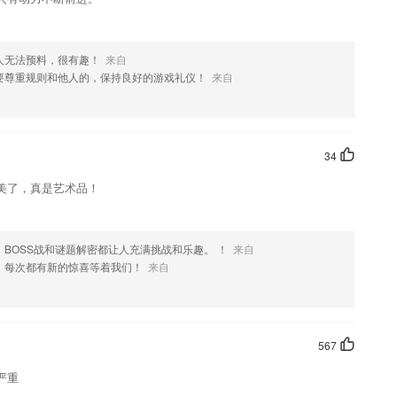
人无法预料，很有趣！
来自
要尊重规则和他人的，保持良好的游戏礼仪！
来自
34
美了，真是艺术品！
BOSS战和谜题解密都让人充满挑战和乐趣。 ！
来自
，每次都有新的惊喜等着我们！
来自
567
严重