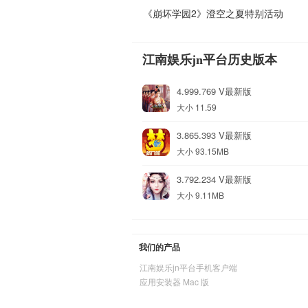
《崩坏学园2》澄空之夏特别活动
江南娱乐jn平台历史版本
4.999.769 V最新版
大小 11.59
3.865.393 V最新版
大小 93.15MB
3.792.234 V最新版
大小 9.11MB
我们的产品
江南娱乐jn平台手机客户端
应用安装器 Mac 版