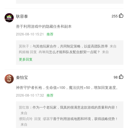
pioneers电竞官方网站更新了什么?
系统上线
耿容泰
255
草稿经营历程客户信息中业务往来单据增加直接收款入口
善于利用游戏中的隐藏任务和副本
我们优化了投递记录页面，帮助每一位求职者更好地管理求职进度
2026-08-10 15:21
推荐
新版本增加了预约功能；
莫秋子
：与其他玩家合作，共同制定策略，以提高团队胜率
来自
阅读器菜单功能及布局优化，提高了阅读便捷性。
阎姬楠 回复 冉琳阅
怎么才能和队友配合默契一点呢？
来自
支持未读通知筛选；
更多回复
联系我们
以上就是pioneers电竞官方网站的介绍，如果您喜欢这款软件，您可以到
秦怡宝
98
应用商店进行打分评论，说出您的使用经历，以帮助我们更好的对产品进
行优化修改。
神兽守护者长袍，生命值+100，魔法抗性+50，增加回复速度。
2026-08-10 17:32
推荐
苗红致
：作为一个老玩家，我真的很满意这款游戏的质量和内容！
来自
濮阳贞玲 回复 缪菡宇
善于利用游戏地图和环境，获得战略优势！
来自