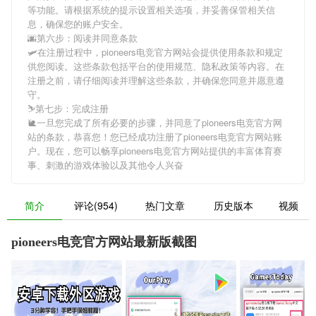
等功能。请根据系统的提示设置相关选项，并妥善保管相关信
息，确保您的账户安全。
🌆第六步：阅读并同意条款
🛩在注册过程中，
pioneers电竞官方网站
会提供使用条款和规定
供您阅读。这些条款包括平台的使用规范、隐私政策等内容。在
注册之前，请仔细阅读并理解这些条款，并确保您同意并愿意遵
守。
⛷第七步：完成注册
🐌一旦您完成了所有必要的步骤，并同意了
pioneers电竞官方网
站
的条款，恭喜您！您已经成功注册了pioneers电竞官方网站账
户。现在，您可以畅享
pioneers电竞官方网站
提供的丰富体育赛
事、刺激的游戏体验以及其他令人兴奋
简介
评论(954)
热门文章
历史版本
视频
pioneers电竞官方网站最新版截图