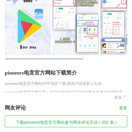
pioneers电竞官方网站下载简介
pioneers电竞官方网站
APP,现在下载,新用户还送新人礼包.
pioneers电竞官方网站是一款可以结婚生宝宝的经典仙侠类动作冒险手
更多
游，玩家在游戏中和一些结婚之后是可以生小宝宝的，而且还是双胞胎一
人一个，玩家需要好好的进行培养宝宝，宝宝的战斗力也是非常强大，而
网友评论
更多
且宝宝也拥有自己的专属技能。
pioneers电竞官方网站软件特色
下载pioneers电竞官方网站参与网友评论互动 ( 352 条 )
1,为2265用户提供了自动拨号功能，用户可以设置每日的日程。