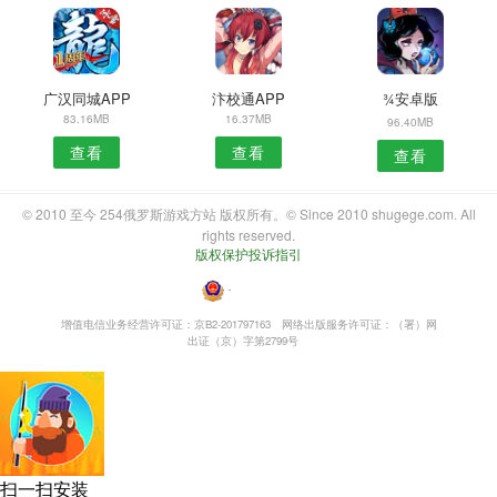
广汉同城APP
汴校通APP
¾安卓版
83.16MB
16.37MB
96.40MB
查看
查看
查看
© 2010 至今 254俄罗斯游戏方站 版权所有。© Since 2010 shugege.com. All
rights reserved.
版权保护投诉指引
・
增值电信业务经营许可证：京B2-201797163
网络出版服务许可证：（署）网
出证（京）字第2799号
扫一扫安装