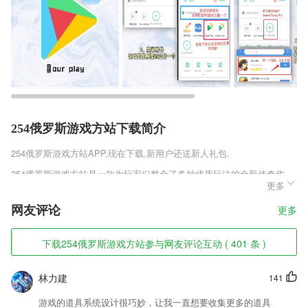
254俄罗斯游戏方站下载简介
254俄罗斯游戏方站
APP,现在下载,新用户还送新人礼包.
254俄罗斯游戏方站是一款为玩家们整合了多种优质玩法的全新传奇作
更多
品，这款作品为玩家们构建了一个全新的传奇世界，能够让玩家们轻松享
受战斗的乐趣，为你打造出与众不同的视听震撼，海量豪礼上线就送，多
网友评论
更多
种特权挂机就有，让玩家们轻松制霸全服!
254俄罗斯游戏方站软件特色
下载254俄罗斯游戏方站参与网友评论互动 ( 401 条 )
1,专项练习时,系统实时测评您对每个知识点的掌握程度,并智能的给您推
荐薄弱知识点的题目进行练习,以提高您的学习效率
林力建
141
2,修复已知bug。
游戏的道具系统设计很巧妙，让我一直想要收集更多的道具