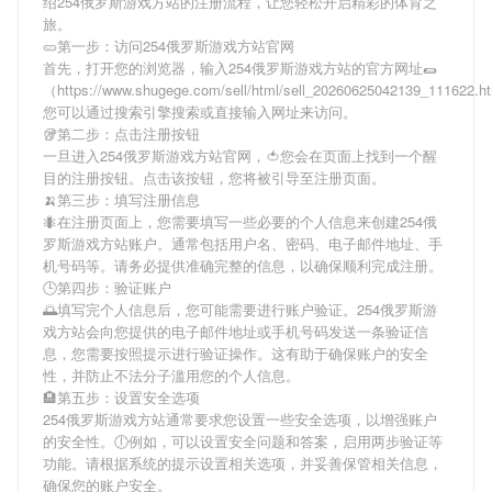
绍
254俄罗斯游戏方站
的注册流程，让您轻松开启精彩的体育之
旅。
🥒第一步：访问254俄罗斯游戏方站官网
首先，打开您的浏览器，输入
254俄罗斯游戏方站
的官方网址🌯
（https://www.shugege.com/sell/html/sell_20260625042139_111622.
您可以通过搜索引擎搜索或直接输入网址来访问。
🥡第二步：点击注册按钮
一旦进入
254俄罗斯游戏方站
官网，🍅您会在页面上找到一个醒
目的注册按钮。点击该按钮，您将被引导至注册页面。
🍌第三步：填写注册信息
🐜在注册页面上，您需要填写一些必要的个人信息来创建
254俄
罗斯游戏方站
账户。通常包括用户名、密码、电子邮件地址、手
机号码等。请务必提供准确完整的信息，以确保顺利完成注册。
🕒第四步：验证账户
🌅填写完个人信息后，您可能需要进行账户验证。
254俄罗斯游
戏方站
会向您提供的电子邮件地址或手机号码发送一条验证信
息，您需要按照提示进行验证操作。这有助于确保账户的安全
性，并防止不法分子滥用您的个人信息。
🏨第五步：设置安全选项
254俄罗斯游戏方站
通常要求您设置一些安全选项，以增强账户
的安全性。🕕例如，可以设置安全问题和答案，启用两步验证等
功能。请根据系统的提示设置相关选项，并妥善保管相关信息，
确保您的账户安全。