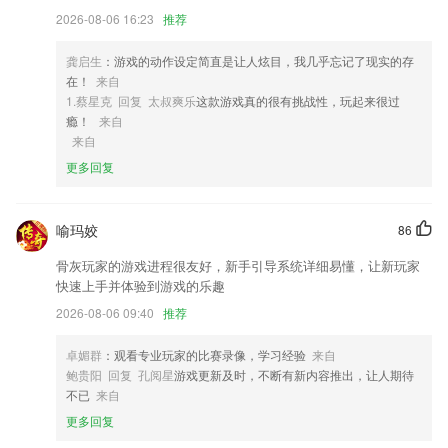
3,分类榜单，你爱看的，这里都有，告别书荒不再难。
2026-08-06 16:23
推荐
4,趣味跟读词汇与短语，高效练习发音，
龚启生
：游戏的动作设定简直是让人炫目，我几乎忘记了现实的存
5,实用线上线下活动案例
在！
来自
6,主页:扫码入库、扫码出库、查看今日入库、查看本月入库、查看今日
1.蔡星克 回复 太叔爽乐
这款游戏真的很有挑战性，玩起来很过
出库、查看本月出库、查看可用积分、查看可用奖励、订货门户、闪订、
瘾！
来自
轮胎保、条码查询促销活动;
来自
更多回复
254俄罗斯游戏方站软件优势
1.·每一道题提供详细的试题解析以及解题思路且录制了视频解析
喻玛姣
86
2.农业新技术新产品展示、田间学校宣介、农业企业典型案例宣传和学员
风采展示;
骨灰玩家的游戏进程很友好，新手引导系统详细易懂，让新玩家
快速上手并体验到游戏的乐趣
3.过关宝箱，可以查看诸多的考试资讯信息和考试技巧；
2026-08-06 09:40
推荐
4.拥有专家授课的模式，可以学习更多健康医疗方面的知识。
5.里面所有课程均邀请专业教师授课，培养孩子的想象力和创造力。
卓媚群
：观看专业玩家的比赛录像，学习经验
来自
鲍贵阳 回复 孔阅星
游戏更新及时，不断有新内容推出，让人期待
6.有一个互相监督，一起进步的学习道友是种什么样的体验？
不已
来自
254俄罗斯游戏方站更新了什么?
更多回复
修正一些小问题