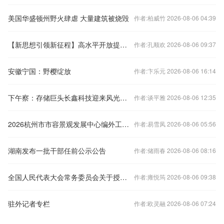
美国华盛顿州野火肆虐 大量建筑被烧毁
作者:柏威竹 2026-08-06 04:39
【新思想引领新征程】高水平开放提速加力 与世界共享发展机遇
作者:孔顺欢 2026-08-06 09:37
安徽宁国：野樱绽放
作者:卞乐元 2026-08-06 16:14
下午察：存储巨头长鑫科技迎来风光上市
作者:谈平雅 2026-08-06 12:35
2026杭州市市容景观发展中心编外工作人员公
作者:易雪凤 2026-08-06 05:56
湖南发布一批干部任前公示公告
作者:储雨春 2026-08-06 08:16
全国人民代表大会常务委员会关于授权国务院在部分地区开展房地产税改革试点工作的决定
作者:雍悦筠 2026-08-06 09:38
驻外记者专栏
作者:欧灵融 2026-08-06 07:24