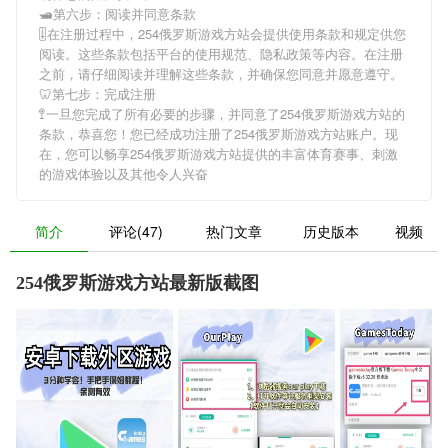
🛥第六步：阅读并同意条款
🎚在注册过程中，
254俄罗斯游戏方站
会提供使用条款和规定供您
阅读。这些条款包括平台的使用规范、隐私政策等内容。在注册
之前，请仔细阅读并理解这些条款，并确保您同意并愿意遵守。
🦷第七步：完成注册
🚏一旦您完成了所有必要的步骤，并同意了
254俄罗斯游戏方站
的
条款，恭喜您！您已经成功注册了254俄罗斯游戏方站账户。现
在，您可以畅享
254俄罗斯游戏方站
提供的丰富体育赛事、刺激
的游戏体验以及其他令人兴奋
简介
评论(47)
热门文章
历史版本
视频
254俄罗斯游戏方站最新版截图