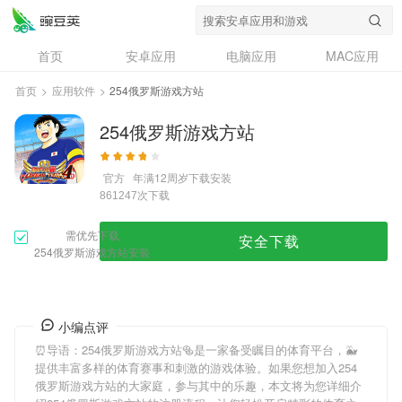
首页
安卓应用
电脑应用
MAC应用
资讯
专题
设计奖
创意应用
首页
>
应用软件
>
254俄罗斯游戏方站
问答
254俄罗斯游戏方站
官方
年满12周岁
下载安装
次下载
861247
需优先下载
安全下载
254俄罗斯游戏方站安装
小编点评
⏰导语：
254俄罗斯游戏方站
🥯是一家备受瞩目的体育平台，🐳
提供丰富多样的体育赛事和刺激的游戏体验。如果您想加入
254
俄罗斯游戏方站
的大家庭，参与其中的乐趣，本文将为您详细介