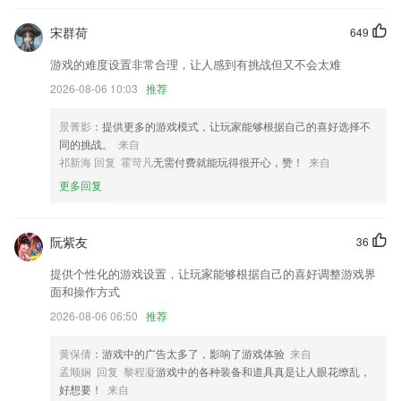
新增TV直播：让你了解更多专业葡萄酒。
宋群荷
649
增加隐私安全
游戏的难度设置非常合理，让人感到有挑战但又不会太难
增加素材
2026-08-06 10:03
推荐
我们的全新手机应用程序体验让你随时随地均可更轻松地预订航班。
景菁影
：提供更多的游戏模式，让玩家能够根据自己的喜好选择不
优化阅读界面，新增全文下载打赏分享等入口。
同的挑战。
来自
联系我们
祁新海 回复 霍苛凡
无需付费就能玩得很开心，赞！
来自
以上就是254俄罗斯游戏方站的介绍，如果您喜欢这款软件，您可以到应
更多回复
用商店进行打分评论，说出您的使用经历，以帮助我们更好的对产品进行
优化修改。
阮紫友
36
提供个性化的游戏设置，让玩家能够根据自己的喜好调整游戏界
面和操作方式
2026-08-06 06:50
推荐
黄保倩
：游戏中的广告太多了，影响了游戏体验
来自
孟顺娴 回复 黎程凝
游戏中的各种装备和道具真是让人眼花缭乱，
好想要！
来自