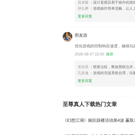
昌龙馥
：设计直观且易于操作的游
孙弘桦
：游戏操作简单流畅，让人
更多回复
邢友琼
优化游戏的控制响应速度，确保玩
2026-08-07 22:00
推荐
党珍燕
：暗夜法杖，释放黑暗法术
孔辰逸
：游戏的充值系统合理，玩
更多回复
至尊真人下载热门文章
《幻想江湖》疯狂踩楼活动第4波 赢取