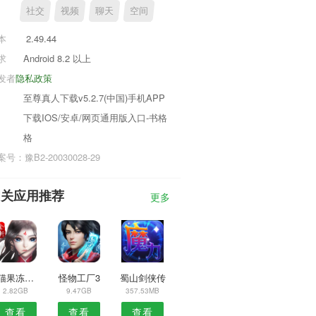
社交
视频
聊天
空间
本
2.49.44
求
Android 8.2 以上
发者
隐私政策
至尊真人下载v5.2.7(中国)手机APP
下载IOS/安卓/网页通用版入口-书格
格
号：豫B2-20030028-29
相关应用推荐
更多
小猫果冻消除
怪物工厂3
蜀山剑侠传
2.82GB
9.47GB
357.53MB
查看
查看
查看