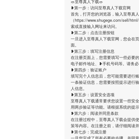
🥗至尊真人下载🥗
❥第一步：访问至尊真人下载官网
首先，打开您的浏览器，输入至尊真
（https://www.shugege.com/sell
索或直接输入网址来访问。
❥第二步：点击注册按钮
一旦进入至尊真人下载官网，您会在
面。
❥第三步：填写注册信息
在注册页面上，您需要填写一些必要的
电子邮件地址、❥手机号码等。请务
❥第四步：验证账户
填写完个人信息后，您可能需要进行
一条验证信息，您需要按照提示进行
人信息。
❥第五步：设置安全选项
至尊真人下载通常要求您设置一些安
用两步验证等功能。请根据系统的提
❥第六步：阅读并同意条款
在注册过程中，至尊真人下载会提供
策等内容。在注册之前，请仔细阅读
❥第七步：完成注册
一旦您完成了所有必要的步骤，并同