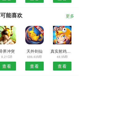
你可能喜欢
更多
异界冲突
天外剑仙
真实射鸡精英队
8.21GB
686.63MB
48.9MB
查看
查看
查看