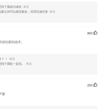
受到了挑战与成长
来自
玩家之间可以相互配合，共同完成任务
来自
860
其他玩家的战术。
？ ！
来自
想找个团队一起玩。
来自
253
严重