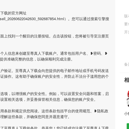
人下载的官方网址
版
/html/sell_20260622042630_592687854.html）。您可以通过搜索引擎搜
要
开
页面上找到一个醒目的注册按钮。点击该按钮，您将被引导至注册页
个人信息来创建至尊真人下载账户。通常包括用户名、❥密码、❥
必提供准确完整的信息，以确保顺利完成注册。
备案
账户验证。至尊真人下载会向您提供的电子邮件地址或手机号码发送
验证操作。这有助于确保账户的安全性，并防止不法分子滥用您的个
全选项，以增强账户的安全性。例如，可以设置安全问题和答案，启
示设置相关选项，并妥善保管相关信息，确保您的账户安全。
使用条款和规定供您阅读。这些条款包括平台的使用规范、❥隐私政
并理解这些条款，并确保您同意并愿意遵守。
意了至尊真人下载的条款，恭喜您！您已经成功注册了至尊真人下载