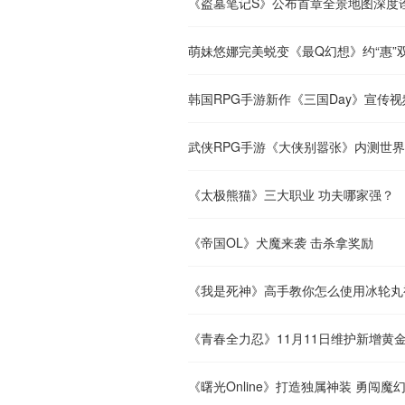
《盗墓笔记S》公布首章全景地图深度
萌妹悠娜完美蜕变《最Q幻想》约“惠”
韩国RPG手游新作《三国Day》宣传
武侠RPG手游《大侠别嚣张》内测世
《太极熊猫》三大职业 功夫哪家强？
《帝国OL》犬魔来袭 击杀拿奖励
《我是死神》高手教你怎么使用冰轮丸
《青春全力忍》11月11日维护新增黄
《曙光Online》打造独属神装 勇闯魔