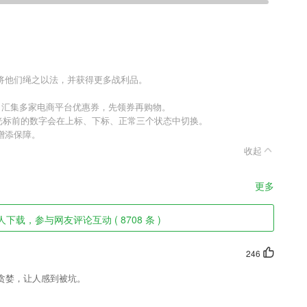
将他们绳之以法，并获得更多战利品。
，汇集多家电商平台优惠券，先领券再购物。
光标前的数字会在上标、下标、正常三个状态中切换。
增添保障。
收起
更多
下载，参与网友评论互动 ( 8708 条 )
246
贪婪，让人感到被坑。