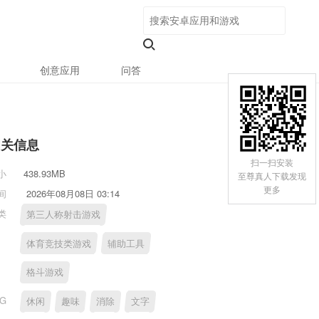
创意应用
问答
相关信息
扫一扫安装
小
438.93MB
至尊真人下载发现
更多
间
2026年08月08日 03:14
类
第三人称射击游戏
体育竞技类游戏
辅助工具
格斗游戏
AG
休闲
趣味
消除
文字