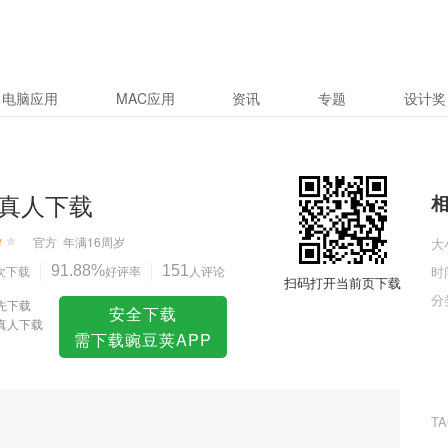
电脑应用
MAC应用
资讯
专题
设计奖
真人下载
官方
年满16周岁
大
次下载
91.88%
好评率
151
人评论
时
扫码打开当前页下载
分
先下载
安全下载
真人下载
需下载豌豆荚APP
T