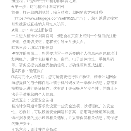
册流程，让您轻松开启精彩的体育之旅。
☕第一步：访问精准计划网官网
首先，打开您的浏览器，输入
精准计划网
的官方网址🧒
（https://www.shugege.com/sell/9525.html）。您可以通过搜索
引擎搜索或直接输入网址来访问。
🌶第二步：点击注册按钮
一旦进入
精准计划网
官网，🗄您会在页面上找到一个醒目的注册
按钮。点击该按钮，您将被引导至注册页面。
💵第三步：填写注册信息
🥩在注册页面上，您需要填写一些必要的个人信息来创建
精准计
划网
账户。通常包括用户名、密码、电子邮件地址、手机号码
等。请务必提供准确完整的信息，以确保顺利完成注册。
🌡第四步：验证账户
🖱填写完个人信息后，您可能需要进行账户验证。
精准计划网
会
向您提供的电子邮件地址或手机号码发送一条验证信息，您需要
按照提示进行验证操作。这有助于确保账户的安全性，并防止不
法分子滥用您的个人信息。
💻第五步：设置安全选项
精准计划网
通常要求您设置一些安全选项，以增强账户的安全
性。🕙例如，可以设置安全问题和答案，启用两步验证等功能。
请根据系统的提示设置相关选项，并妥善保管相关信息，确保您
的账户安全。
👨第六步：阅读并同意条款