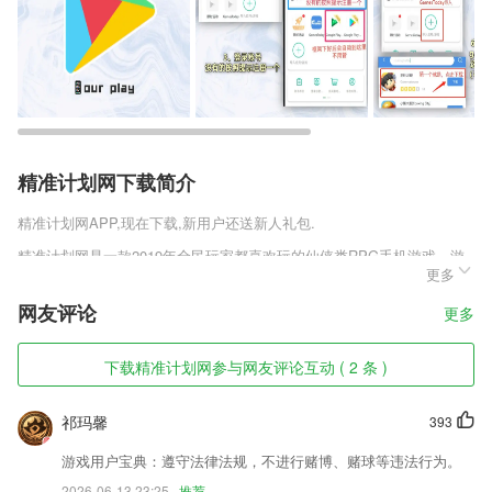
精准计划网下载简介
精准计划网
APP,现在下载,新用户还送新人礼包.
精准计划网是一款2019年全民玩家都喜欢玩的仙侠类RPG手机游戏，游
更多
戏采用先进的引擎技术打造，拥有流畅自然的操作手感，饱满的剧情故
事，华丽的技能特效，海量的主线任务，带领玩家快速升级，喜欢天神争
网友评论
更多
霸官方正版v1.0.0.1这款游戏的玩家千万不要错过，快来趣趣手游网下载
体验吧。
下载精准计划网参与网友评论互动 ( 2 条 )
精准计划网软件特色
1,大家在这里通过阅读来赚大量的猪币哦，猪币后期是可以直接还钱还商
祁玛馨
393
品的哦！
游戏用户宝典：遵守法律法规，不进行赌博、赌球等违法行为。
2,增加的商品都在软件界面显示,方便以后打开查看明细
2026-06-13 23:25
推荐