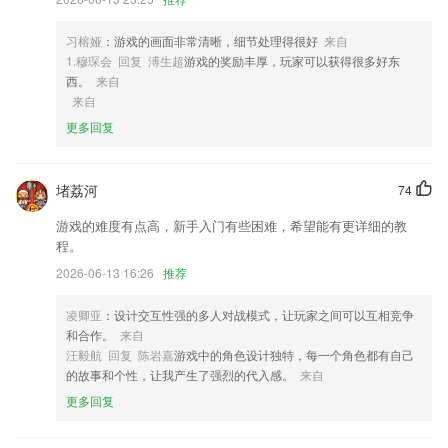
3,可以直接免费在线发布自己的需求信息，让满足需求的2265用户及时在
线交流；
习榕娅
：游戏的画面非常清晰，细节处理得很好
来自
4,【创业服务】3000+项目资源,1000+投资机构,2000+专业新材料投资
1.穆琛会 回复 溥生超
游戏的奖励丰厚，玩家可以获得很多好东
人,100+券商及金融机构,200+资深创业导师,够不够?
西。
来自
来自
5,【校园通知】家校通知及时推送提醒，让家长及时了解学校通知信息；
更多回复
6,特效相机：智能识别你的脸型和五官，为你定制专属美颜方案。从脸部
到身材曲线，每个细节都可以随意调整，给你*自然的美颜效果！
堵荔河
精准计划网软件优势
74
游戏的难度有点高，新手入门有些困难，希望能有更详细的教
1.搜索课程的方式也非常的简单，可以在搜索栏中输入关键词进行内容查
程。
找。
2026-06-13 16:26
推荐
2.：字词听写在线测试，检测你的学习成果，循序渐进、由浅入深，学练
结合，语文学习事半功倍。
凌卿亚
：设计交互性强的多人对战模式，让玩家之间可以互相竞争
3.在线的名师也有很多，直接就能够体验到名师教导的快乐。
和合作。
来自
汪毅航 回复 陈岩嘉
游戏中的角色设计独特，每一个角色都有自己
4.在线课程资源可离线缓存，多门课程可同时缓存。
的故事和个性，让我产生了强烈的代入感。
来自
5.儿歌多多，拥有百万儿歌故事资源，适合012岁的儿童及家长使用。
更多回复
6.·多种类型的学习方法提供给大家，有了它就能给学生提供最高效的学
习方法。