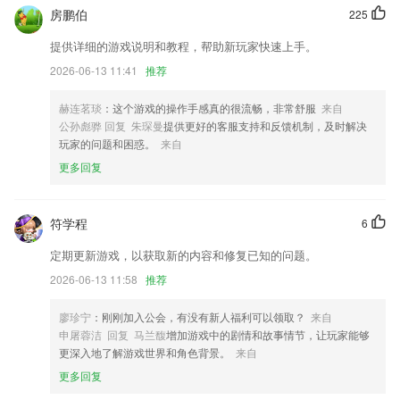
房鹏伯
225
精准计划网更新了什么?
提供详细的游戏说明和教程，帮助新玩家快速上手。
支持裁切任意视频片段
2026-06-13 11:41
推荐
新增定制公交功能
自定义模块苹果手机无法查看数据
赫连茗琰
：这个游戏的操作手感真的很流畅，非常舒服
来自
公孙彪骅 回复 朱琛曼
提供更好的客服支持和反馈机制，及时解决
开放【三星 Note10 5G(猎户座)】机型的双系统。
玩家的问题和困惑。
来自
优化扫描车牌，更加精准识别车牌。
更多回复
优化了快讯频道列表页与详情页的交互，更便捷的快讯浏览期待你的体验
~
符学程
6
联系我们
以上就是精准计划网的介绍，如果您喜欢这款软件，您可以到应用商店进
定期更新游戏，以获取新的内容和修复已知的问题。
行打分评论，说出您的使用经历，以帮助我们更好的对产品进行优化修
2026-06-13 11:58
推荐
改。
廖珍宁
：刚刚加入公会，有没有新人福利可以领取？
来自
申屠蓉洁 回复 马兰馥
增加游戏中的剧情和故事情节，让玩家能够
更深入地了解游戏世界和角色背景。
来自
更多回复