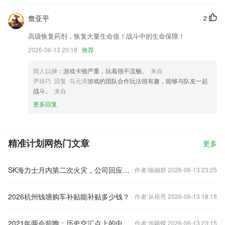
詹亚平
2
高级恢复药剂，恢复大量生命值！战斗中的生命保障！
2026-06-13 20:18
推荐
闻人以婵
：游戏卡顿严重，玩着很不流畅。
来自
尹琰巧 回复 马元泽
游戏的团队合作玩法很有趣，能够与队友一起
战斗。
来自
更多回复
精准计划网热门文章
更多
SK海力士月内第二次火灾，公司回应：已初步控制，生产设备运行正常
作者:喻融群 2026-06-13 23:25
2026杭州钱塘购车补贴能补贴多少钱？
作者:从裕亮 2026-06-13 18:18
2021年两会前瞻：历史交汇点上的中国信号
作者:池颖蝶 2026-06-13 23:15