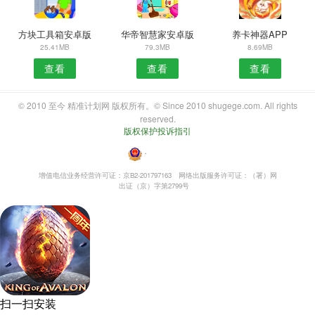
方块工具箱安卓版
华帝智慧家安卓版
养卡神器APP
25.41MB
79.3MB
8.69MB
查看
查看
查看
© 2010 至今 精准计划网 版权所有。© Since 2010 shugege.com. All rights
reserved.
版权保护投诉指引
・
增值电信业务经营许可证：京B2-201797163
网络出版服务许可证：（署）网
出证（京）字第2799号
扫一扫安装