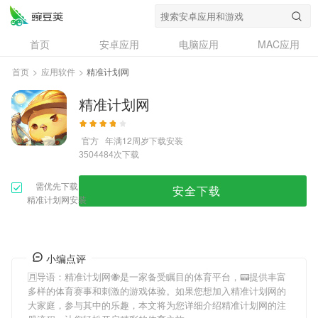
首页
安卓应用
电脑应用
MAC应用
资讯
专题
设计奖
创意应用
首页
>
应用软件
>
精准计划网
问答
精准计划网
官方
年满12周岁
下载安装
次下载
3504484
需优先下载
安全下载
精准计划网安装
小编点评
🈷导语：
精准计划网
🐝是一家备受瞩目的体育平台，📟提供丰富
多样的体育赛事和刺激的游戏体验。如果您想加入
精准计划网
的
大家庭，参与其中的乐趣，本文将为您详细介绍
精准计划网
的注