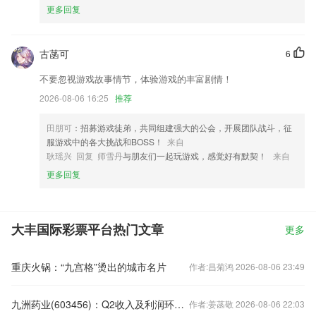
更多回复
古菡可
6
不要忽视游戏故事情节，体验游戏的丰富剧情！
2026-08-06 16:25
推荐
田朋可
：招募游戏徒弟，共同组建强大的公会，开展团队战斗，征
服游戏中的各大挑战和BOSS！
来自
耿瑶兴 回复 师雪丹
与朋友们一起玩游戏，感觉好有默契！
来自
更多回复
大丰国际彩票平台热门文章
更多
重庆火锅：“九宫格”烫出的城市名片
作者:昌菊鸿 2026-08-06 23:49
九洲药业(603456)：Q2收入及利润环比回暖
作者:姜菡敬 2026-08-06 22:03