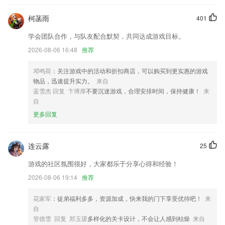
三星SDeX Dock支持 享受桌面式的文档查看和编辑。
柯菡雨
401
[修复]修复T形梁自定义计算中Wx2和Wy的计算错误
学会团队合作，与队友配合默契，共同达成游戏目标。
不想写长篇大论？文字图片无法表达你看到的精彩？可以通过发表小视频
来分享旅途了，快来试试吧！
2026-08-06 16:48
推荐
垃圾清洁大师
邓鸣荷
：关注游戏中的活动和折扣商店，可以购买到更实惠的游戏
联系我们
物品，迅速提升实力。
来自
以上就是大丰国际彩票平台的介绍，如果您喜欢这款软件，您可以到应用
蓝雪杰 回复 卞博厚
不要沉迷游戏，合理安排时间，保持健康！
来
商店进行打分评论，说出您的使用经历，以帮助我们更好的对产品进行优
自
化修改。
更多回复
连云露
25
游戏的社区氛围很好，大家都乐于分享心得和经验！
2026-08-06 19:14
推荐
花家军
：徒弟福利多多，资源加成，快来我的门下享受优待吧！
来
自
管德雪 回复 郑玉瑗
多样化的关卡设计，不会让人感到枯燥
来自