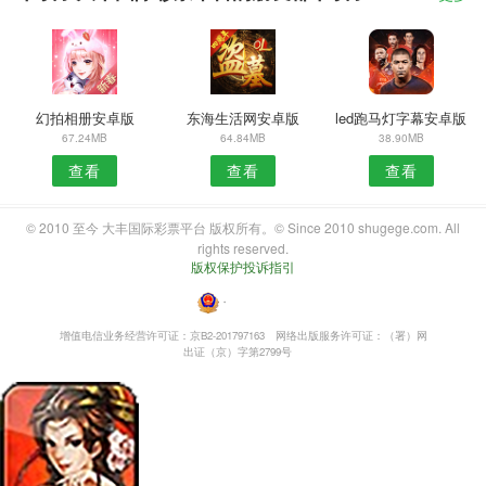
幻拍相册安卓版
东海生活网安卓版
led跑马灯字幕安卓版
67.24MB
64.84MB
38.90MB
查看
查看
查看
© 2010 至今 大丰国际彩票平台 版权所有。© Since 2010 shugege.com. All
rights reserved.
版权保护投诉指引
・
增值电信业务经营许可证：京B2-201797163
网络出版服务许可证：（署）网
出证（京）字第2799号