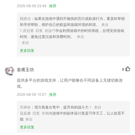
讯息；
2026-08-06 23:49
推荐
4,任务管理：任务发布详尽快捷，待做任务智能排序，问题反馈简单及时
顾惠佳
：如果在游戏中遇到不愉快的言行或欺凌行为，要及时举报
5,【资料库】项目资料随时查看；
和寻求帮助，维护自己的权益和游戏环境的和谐。
来自
6,可以很好的帮助视图的信息管理，可以实时记录视图的视图状态，方便
1.房冠勇 回复 祝波巧
学会利用游戏中的时间系统，合理安排游戏
您在线查看；
时间，避免过度沉迷和浪费时间。
来自
来自
大丰国际彩票平台软件优势
更多回复
1.*读一读，读诗百遍，其意自现。
2.·一对一辅导，考前冲刺卷，2265助您轻松过关
皇甫玉功
9
3.多种好用的翻译信息推荐在上面，让学习变得简单轻松起来；
提供多平台的游戏支持，让用户能够在不同设备上无缝切换游
4.* 事件
戏。
5.·专业试题，轻松考证
2026-08-06 15:07
推荐
6.课文学习，点击选择课程目录就能迅速看到课文内容；
宋婵炎
：强力装备出售中，提升你的战斗力！
来自
大丰国际彩票平台更新了什么?
寇嘉馨 回复 米翰梅
游戏中的副本设计真是巧夺天工，让人欲罢不
能
来自
新人享8折特惠
更多回复
— 新增图层比例锁定选项