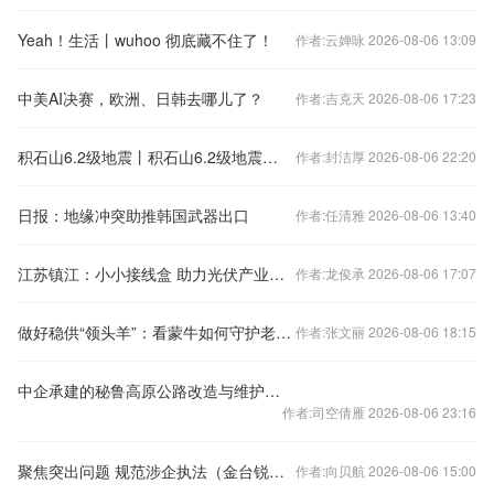
Yeah！生活丨wuhoo 彻底藏不住了！
作者:云婵咏 2026-08-06 13:09
中美AI决赛，欧洲、日韩去哪儿了？
作者:吉克天 2026-08-06 17:23
积石山6.2级地震丨积石山6.2级地震受灾群众基本得到安置
作者:封洁厚 2026-08-06 22:20
日报：地缘冲突助推韩国武器出口
作者:任清雅 2026-08-06 13:40
江苏镇江：小小接线盒 助力光伏产业大发展
作者:龙俊承 2026-08-06 17:07
做好稳供“领头羊”：看蒙牛如何守护老百姓的“奶瓶子”
作者:张文丽 2026-08-06 18:15
中企承建的秘鲁高原公路改造与维护项目惠及20余万人“这条路改变了我们很多人的生活”
作者:司空倩雁 2026-08-06 23:16
聚焦突出问题 规范涉企执法（金台锐评）
作者:向贝航 2026-08-06 15:00