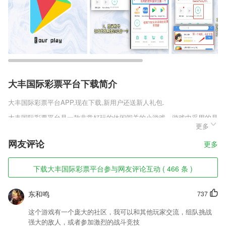
大丰国际彩票平台下载简介
大丰国际彩票平台
APP,现在下载,新用户还送新人礼包.
大丰国际彩票平台是一款非常好玩的休闲闯关的小游戏，游戏中采用的是
更多
切水果的玩法，这里会有很多不同的关卡，精致的卡通画风，让这里的水
果也变得栩栩如生，每次都会给玩家们带来不同的体验，非常的解压小游
网友评论
更多
戏，喜欢的小伙伴们快点来这里体验吧，展示你刀工的时候到了。
大丰国际彩票平台软件特色
下载大丰国际彩票平台参与网友评论互动 ( 466 条 )
1,只需在手机上点击恢复出场设置，就能立即将应用恢复到最初的设置，
和新机没有任何的差别。
东和鸣
737
2,在学习之余还能收看浏览书法大师优秀作品，成为你的学习目标；
这个游戏有一个庞大的社区，我可以和其他玩家交流，组队挑战
3,针对你所在省所学专业，定点推送考试安排、报考资讯及其他自学考试
强大的敌人，或者参加激烈的战斗竞技