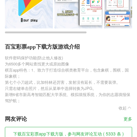
百宝彩票app下载方版游戏介绍
软件密码保护功能(防止他人修改)
为6500多个网站查找更大或原始图像
棋言app特色：1、致力于打造综合棋类教育平台，包含象棋，围棋，国
际象棋；
第七个小刀超武，比加特林还厉害，发射没有延长，不需要装弹。
只需右键单击照片，然后从菜单中选择转换为JPG。
新增6省市新高考智能匹配大学系统、模拟填报系统，为你的志愿填报保
驾护航；
收起
网友评论
更多
下载百宝彩票app下载方版，参与网友评论互动 ( 5333 条 )