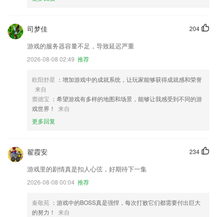
司梦佳
204
游戏的服务器容量不足，导致延迟严重
2026-08-08 02:49
推荐
欧阳舒星
：增加游戏中的成就系统，让玩家能够获得成就感和荣誉
来自
窦德宝
：希望游戏有多样的地图和场景，能够让我感受到不同的游
戏世界！
来自
更多回复
翟霞安
234
游戏里的剧情真是扣人心弦，好期待下一集
2026-08-08 00:04
推荐
秦敬苑
：游戏中的BOSS真是强悍，每次打败它们都需要付出巨大
的努力！
来自