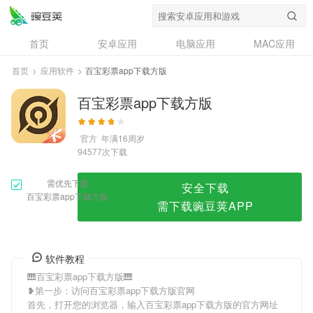
百宝彩票app下载方版
首页
安卓应用
电脑应用
MAC应用
资讯
专题
设计奖
创意应用
首页
>
应用软件
>
百宝彩票app下载方版
问答
百宝彩票app下载方版
官方
年满16周岁
次下载
94577
需优先下载
安全下载
百宝彩票app下载方版
需下载豌豆荚APP
软件教程
🎹百宝彩票app下载方版🎹
❥第一步：访问百宝彩票app下载方版官网
首先，打开您的浏览器，输入百宝彩票app下载方版的官方网址