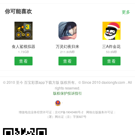
你可能喜欢
更多
食人鲨模拟器
万灵幻夜归来
三A炸金花
1.73GB
211.60MB
53.6MB
查看
查看
查看
© 2010 至今 百宝彩票app下载方版 版权所有。© Since 2010 daxiongtv.com . All
rights reserved.
版权保护投诉指引
・
增值电信业务经营许可证：京ICP备19043480号-2
网络出版服务许可证：
（署）网出证（京）字第827号