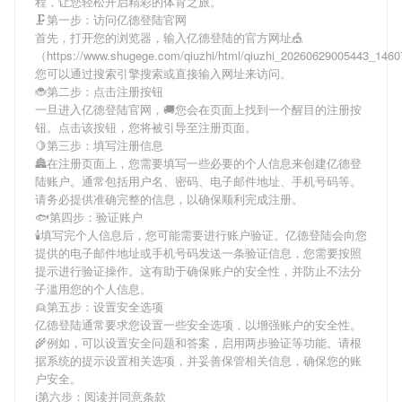
程，让您轻松开启精彩的体育之旅。
🗜第一步：访问亿德登陆官网
首先，打开您的浏览器，输入
亿德登陆
的官方网址🎪
（https://www.shugege.com/qiuzhi/html/qiuzhi_20260629005443_14
您可以通过搜索引擎搜索或直接输入网址来访问。
🐞第二步：点击注册按钮
一旦进入
亿德登陆
官网，🚚您会在页面上找到一个醒目的注册按
钮。点击该按钮，您将被引导至注册页面。
🍋第三步：填写注册信息
🏯在注册页面上，您需要填写一些必要的个人信息来创建
亿德登
陆
账户。通常包括用户名、密码、电子邮件地址、手机号码等。
请务必提供准确完整的信息，以确保顺利完成注册。
🐟第四步：验证账户
🕯填写完个人信息后，您可能需要进行账户验证。
亿德登陆
会向您
提供的电子邮件地址或手机号码发送一条验证信息，您需要按照
提示进行验证操作。这有助于确保账户的安全性，并防止不法分
子滥用您的个人信息。
👱第五步：设置安全选项
亿德登陆
通常要求您设置一些安全选项，以增强账户的安全性。
🌾例如，可以设置安全问题和答案，启用两步验证等功能。请根
据系统的提示设置相关选项，并妥善保管相关信息，确保您的账
户安全。
ℹ第六步：阅读并同意条款