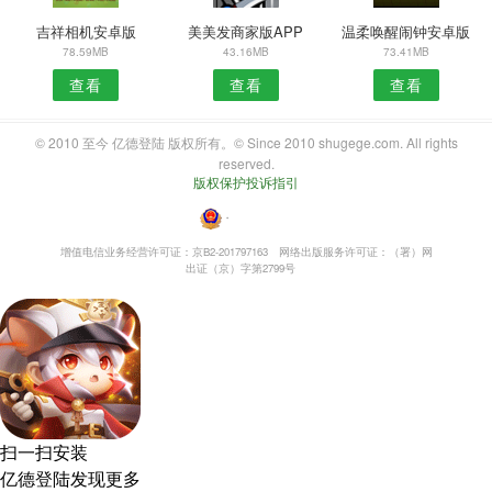
吉祥相机安卓版
美美发商家版APP
温柔唤醒闹钟安卓版
78.59MB
43.16MB
73.41MB
查看
查看
查看
© 2010 至今 亿德登陆 版权所有。© Since 2010 shugege.com. All rights
reserved.
版权保护投诉指引
・
增值电信业务经营许可证：京B2-201797163
网络出版服务许可证：（署）网
出证（京）字第2799号
扫一扫安装
亿德登陆发现更多