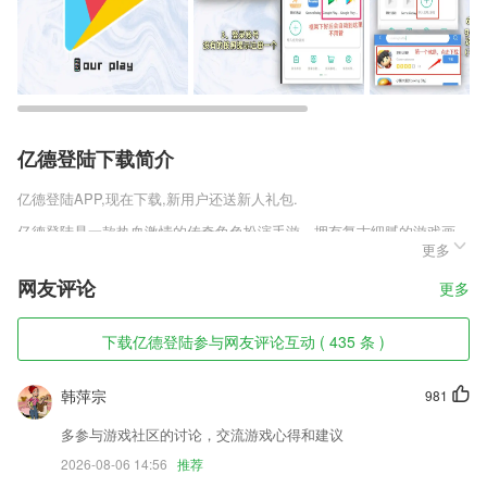
亿德登陆下载简介
亿德登陆
APP,现在下载,新用户还送新人礼包.
亿德登陆是一款热血激情的传奇角色扮演手游，拥有复古细腻的游戏画
更多
面，庞大无边缝的世界地图，玩家可以自由的在野外探索，不断地刷新各
种小怪，黄金毒裁决官网版v3.0.61经典的三大传奇职业玩家可以自由的
网友评论
更多
选择，体验不同的精彩刺激传奇人生，各种各样的游戏副本任你挑战。
亿德登陆软件特色
下载亿德登陆参与网友评论互动 ( 435 条 )
1,★公益慈善与监督平台，让爱心汇聚，让慈善更透明。
韩萍宗
981
2,协助我们准确的进行五笔打字练习，2265让我们的打字越来越熟练。
3,全新的播放界面设计，给你不一样的体验。
多参与游戏社区的讨论，交流游戏心得和建议
2026-08-06 14:56
推荐
4,添加水印：做施工记号、记录经纬度、海拔、方位角度、地理位置、天