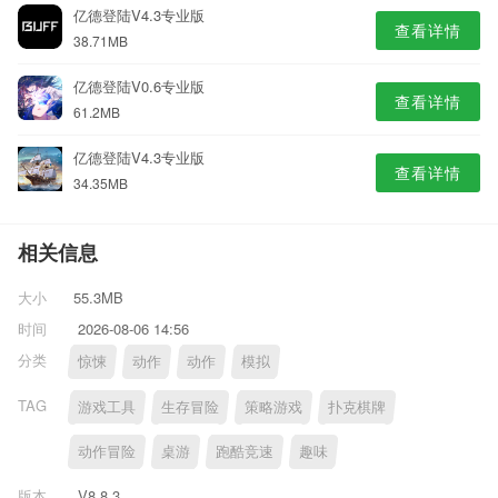
亿德登陆V4.3专业版
查看详情
38.71MB
亿德登陆V0.6专业版
查看详情
61.2MB
亿德登陆V4.3专业版
查看详情
34.35MB
相关信息
大小
55.3MB
时间
2026-08-06 14:56
分类
惊悚
动作
动作
模拟
TAG
游戏工具
生存冒险
策略游戏
扑克棋牌
动作冒险
桌游
跑酷竞速
趣味
版本
V8.8.3