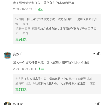
参加游戏活动和任务，获取额外的奖励和经验。
优化回单功能，上传多张有保障；
2026-08-06 09:45
推荐
1新增安全管控档案模块
【新增】每个应援团可设置独立的10个管理员了哦~
宣腾刚
：利用游戏中的社交系统，结交新朋友，一起组队冒险和探
索。
来自
支持在指定区域内判断目标图片；
翁澜桂 回复 霍琬天
加入成长系统，让玩家能够逐步提升自己的实
联系我们
力。
来自
以上就是亿德登陆的介绍，如果您喜欢这款软件，您可以到应用商店进行
更多回复
打分评论，说出您的使用经历，以帮助我们更好的对产品进行优化修改。
柴娴广
28
加入一个日常任务系统，让玩家每天都有新的目标和挑战。
2026-08-06 04:24
推荐
尤光进
：每次跟高手对战，我都像是个小白鼠一样被玩弄
来自
潘飞有 回复 章毅进
利用地图环境，巧妙躲避敌人的追击！
来自
更多回复
魏儿有
3