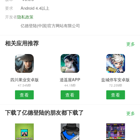
要求
Android 4.4以上
开发者
隐私政策
亿德登陆(中国)官方网站有限公司
相关应用推荐
更多
四川果业安卓版
逍遥屋APP
盐城停车安卓版
47.54MB
44.1MB
72.25MB
查看
查看
查看
下载了亿德登陆的朋友都下载了
更多