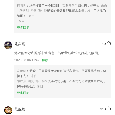
气、工程信息及自定义备注等
柯勇世
：终于打败了一个BOSS，我激动得手都在抖，好开心
来自
5,签到记录非常方便，迅速查询到管理的功能
1.伏榕剑 回复 逄仁琰
游戏的音效和配乐都非常棒，增加了游戏的
6,客流及运营报表
氛围！
来自
来自
亿德登陆软件优势
更多回复
1.提供应对未来的新知，发现真正的知识领袖
2.各级教师必须经总部考核合格，方可顶班。保证教学质量。
龙言嘉
49
3.除了课程,辅助分级阅读系统、听力资料,提供孩子课后的全方位学习辅
游戏的音效和配乐非常出色，能够营造出恰到好处的氛围。
导,帮助听说读写全面发展.听说读写全面发展.
2026-08-06 11:47
推荐
4.考试记录统计，可记录每套试卷的练习情况；
5.可使用考勤、噪音监测、分组、计时器等工具，把控课堂节奏，开展小
左璐莉
：游戏中的冒险将考验你的智慧和勇气，不要畏惧失败，坚
组教学
持下去！
来自
茅胜启 回复 邹广榕
享受游戏的乐趣，不要过分追求竞争和胜利，
6.·场景深度支持，敏捷构建闭环，15万+客户组织、5000万+学员用户共
保持平衡心态
来自
同选择。
更多回复
亿德登陆更新了什么?
支持上传自定义字体
范亚雄
918
读信正文中的图片支持单独查看和保存