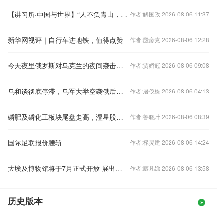
【讲习所·中国与世界】“人不负青山，青山定不负人”
作者:解国政 2026-08-06 11:37
新华网视评｜自行车进地铁，值得点赞
作者:殷彦克 2026-08-06 12:28
今天夜里俄罗斯对乌克兰的夜间袭击如此猛烈，以至于乌克兰没有发射一枚拦截导弹
作者:贾娇冠 2026-08-06 09:08
乌和谈彻底停滞，乌军大举空袭俄后方，财政差距注定俄方不会妥协
作者:屠仪栋 2026-08-06 04:13
磷肥及磷化工板块尾盘走高，澄星股份涨停
作者:鲁晓叶 2026-08-06 08:39
国际足联报价腰斩
作者:禄灵建 2026-08-06 14:24
大埃及博物馆将于7月正式开放 展出超10万件文物
作者:廖凡娣 2026-08-06 13:58
历史版本