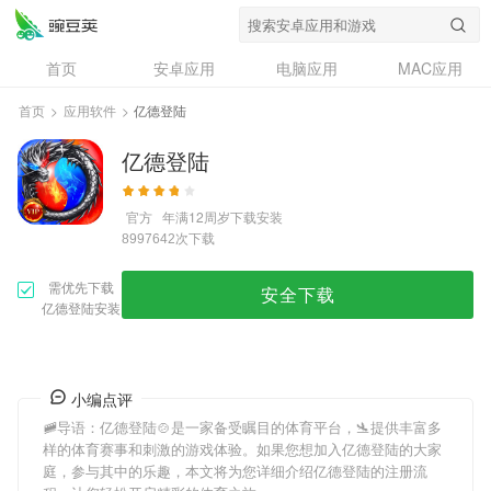
首页
安卓应用
电脑应用
MAC应用
资讯
专题
设计奖
创意应用
首页
>
应用软件
>
亿德登陆
问答
亿德登陆
官方
年满12周岁
下载安装
次下载
8997642
需优先下载
安全下载
亿德登陆安装
小编点评
🚞导语：
亿德登陆
🍲是一家备受瞩目的体育平台，🛬提供丰富多
样的体育赛事和刺激的游戏体验。如果您想加入
亿德登陆
的大家
庭，参与其中的乐趣，本文将为您详细介绍
亿德登陆
的注册流