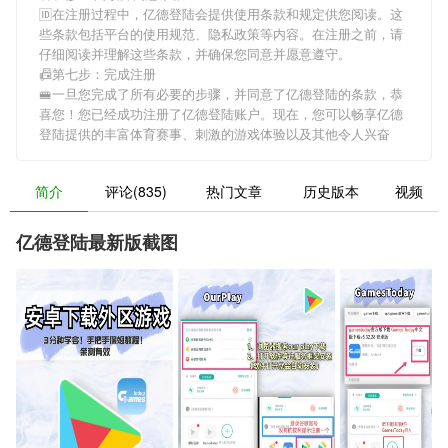
🆔在注册过程中，
亿德登陆
会提供使用条款和规定供您阅读。这
些条款包括平台的使用规范、隐私政策等内容。在注册之前，请
仔细阅读并理解这些条款，并确保您同意并愿意遵守。
📠第七步：完成注册
🚝一旦您完成了所有必要的步骤，并同意了
亿德登陆
的条款，恭
喜您！您已经成功注册了亿德登陆账户。现在，您可以畅享
亿德
登陆
提供的丰富体育赛事、刺激的游戏体验以及其他令人兴奋
简介
评论(835)
热门文章
历史版本
视频
亿德登陆最新版截图