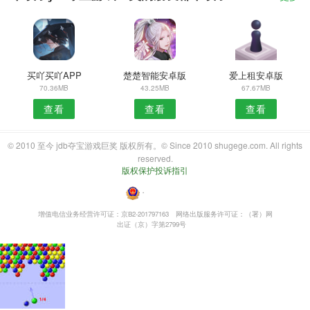
买吖买吖APP
楚楚智能安卓版
爱上租安卓版
70.36MB
43.25MB
67.67MB
查看
查看
查看
© 2010 至今 jdb夺宝游戏巨奖 版权所有。© Since 2010 shugege.com. All rights
reserved.
版权保护投诉指引
・
增值电信业务经营许可证：京B2-201797163
网络出版服务许可证：（署）网
出证（京）字第2799号