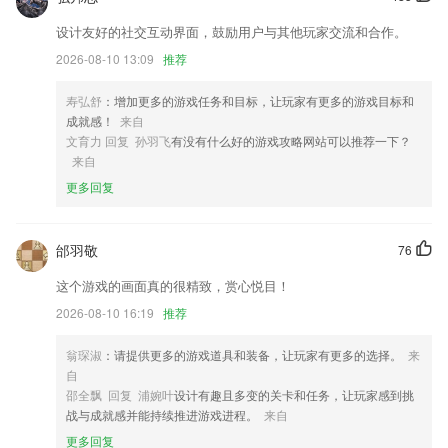
更名为Luka阅读养成
设计友好的社交互动界面，鼓励用户与其他玩家交流和合作。
支持bonjour广播搜索；
2026-08-10 13:09
推荐
～ 解决了部分已发现BUG，提高软件稳定性
寿弘舒
：增加更多的游戏任务和目标，让玩家有更多的游戏目标和
公水联程 无忧出行
成就感！
来自
联系我们
文育力 回复 孙羽飞
有没有什么好的游戏攻略网站可以推荐一下？
以上就是jdb夺宝游戏巨奖的介绍，如果您喜欢这款软件，您可以到应用
来自
商店进行打分评论，说出您的使用经历，以帮助我们更好的对产品进行优
更多回复
化修改。
邰羽敬
76
这个游戏的画面真的很精致，赏心悦目！
2026-08-10 16:19
推荐
翁琛淑
：请提供更多的游戏道具和装备，让玩家有更多的选择。
来
自
邵全飘 回复 浦婉叶
设计有趣且多变的关卡和任务，让玩家感到挑
战与成就感并能持续推进游戏进程。
来自
更多回复