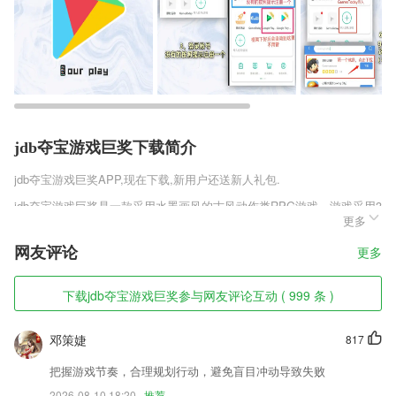
jdb夺宝游戏巨奖下载简介
jdb夺宝游戏巨奖
APP,现在下载,新用户还送新人礼包.
jdb夺宝游戏巨奖是一款采用水墨画风的古风动作类RPG游戏，游戏采用3
更多
D引擎，将画面打造的非常具有古风的特点，没有华丽的时装，只有纯武
艺的较量，让战斗变的纯真，弈剑手游官方公测版v1.0.24中将采用第三
网友评论
更多
人的游戏视觉，给你最真实的武侠PK，是非常考验玩家的技能操作哦，
喜欢的玩家可以来趣趣手游网下载。
下载jdb夺宝游戏巨奖参与网友评论互动 ( 999 条 )
jdb夺宝游戏巨奖软件特色
1,出行时，可打开app查看附近公交站台，以及公交车车次，为出门带来
邓策婕
817
方便
把握游戏节奏，合理规划行动，避免盲目冲动导致失败
2,在线学习
2026-08-10 18:20
推荐