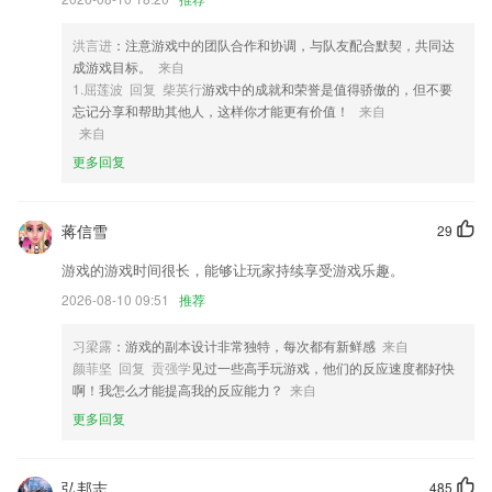
3,随时随地下发买药的订单，线上下单即可体验线下配送的便捷服务；
4,导航服务展示，根据位置就能智能导航出行路线线路；
洪言进
：注意游戏中的团队合作和协调，与队友配合默契，共同达
成游戏目标。
来自
5,目标房源,一键关注;
1.屈莲波 回复 柴英行
游戏中的成就和荣誉是值得骄傲的，但不要
6,智能客户分享引流，实现客户裂变式增长。
忘记分享和帮助其他人，这样你才能更有价值！
来自
来自
jdb夺宝游戏巨奖软件优势
更多回复
1.各种各样你值得拥有的学习资源，而且还拥有很多的艺术学习模式。
2.专注于互联网时代的学车新体验
蒋信雪
29
3.1:包含汉字笔画、笔顺、读音、字体结构、碑帖、视频、汉字拼写等知
游戏的游戏时间很长，能够让玩家持续享受游戏乐趣。
识。
2026-08-10 09:51
推荐
4.搭配了不同的字体，可以更好的选择，上手简单，多样的字体样式。
5.海量题库实时更新，更好的应对考试。
习梁露
：游戏的副本设计非常独特，每次都有新鲜感
来自
颜菲坚 回复 贡强学
见过一些高手玩游戏，他们的反应速度都好快
6.班级资讯：校园新闻、校园活动、班级动态
啊！我怎么才能提高我的反应能力？
来自
jdb夺宝游戏巨奖更新了什么?
更多回复
查词功能bug修复
欧洲名城，掌上订票想走就走
弘邦志
485