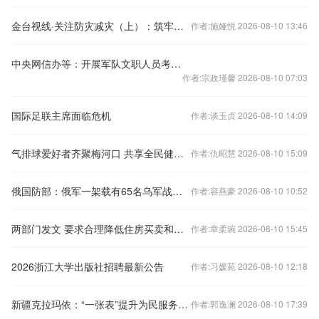
金台视线·关注防灾减灾（上）：筑牢底线思维 增强防灾意识
作者:施娅悦 2026-08-10 13:46
中央网信办等：开展军队文职人员考试培训专项整治
作者:宗政瑾馨 2026-08-10 07:03
国际足联主席面临危机
作者:谈玉贞 2026-08-10 14:09
气排球爱好者齐聚梅河口 共享全民健身盛宴
作者:仇昭慧 2026-08-10 15:09
俄国防部：俄军一架载有65名乌军战俘的运输机在别尔哥罗德州坠毁
作者:容燕豪 2026-08-10 10:52
两部门发文 要求合理降低住房买卖和租赁经纪服务费用
作者:章柔琬 2026-08-10 15:45
2026浙江大学出版社招聘最新公告
作者:习媛苑 2026-08-10 12:18
新疆克拉玛依：“一张表”提升为民服务质效
作者:郭逸澜 2026-08-10 17:39