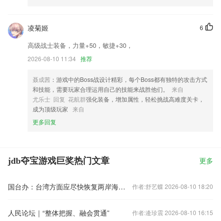
凌菊姬
6
高级战士装备，力量+50，敏捷+30，
2026-08-10 11:34
推荐
聂成茜
：游戏中的Boss战设计精彩，每个Boss都有独特的攻击方式
和技能，需要玩家合理运用自己的技能来战胜他们。
来自
尤乐士 回复 花航群
强化装备，增加属性，轻松挑战高难度关卡，
成为顶级玩家
来自
更多回复
jdb夺宝游戏巨奖热门文章
更多
国台办：台湾方面应尽快恢复两岸海上客运直航
作者:舒艺蝶 2026-08-10 18:20
人民论坛｜“整体把握、融会贯通”
作者:逄珍震 2026-08-10 16:15