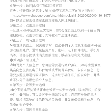
游戏巨奖
的注册流程，让您轻松开启精彩的体育之旅。
🍏第一步：访问jdb夺宝游戏巨奖官网
首先，打开您的浏览器，输入
jdb夺宝游戏巨奖
的官方网址🕝
（https://www.shugege.com/qiuzhi/html/qiuzhi_20260629000436_89
您可以通过搜索引擎搜索或直接输入网址来访问。
🎲第二步：点击注册按钮
一旦进入
jdb夺宝游戏巨奖
官网，⏳您会在页面上找到一个醒目的
注册按钮。点击该按钮，您将被引导至注册页面。
💶第三步：填写注册信息
🏍在注册页面上，您需要填写一些必要的个人信息来创建
jdb夺宝
游戏巨奖
账户。通常包括用户名、密码、电子邮件地址、手机号
码等。请务必提供准确完整的信息，以确保顺利完成注册。
🏚第四步：验证账户
🧭填写完个人信息后，您可能需要进行账户验证。
jdb夺宝游戏巨
奖
会向您提供的电子邮件地址或手机号码发送一条验证信息，您
需要按照提示进行验证操作。这有助于确保账户的安全性，并防
止不法分子滥用您的个人信息。
🥌第五步：设置安全选项
jdb夺宝游戏巨奖
通常要求您设置一些安全选项，以增强账户的安
全性。🌚例如，可以设置安全问题和答案，启用两步验证等功
能。请根据系统的提示设置相关选项，并妥善保管相关信息，确
保您的账户安全。
🥗第六步：阅读并同意条款