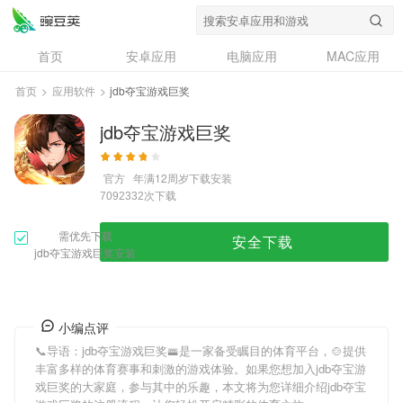
首页
安卓应用
电脑应用
MAC应用
资讯
专题
设计奖
创意应用
首页
>
应用软件
>
jdb夺宝游戏巨奖
问答
jdb夺宝游戏巨奖
官方
年满12周岁
下载安装
次下载
7092332
需优先下载
安全下载
jdb夺宝游戏巨奖安装
小编点评
📞导语：
jdb夺宝游戏巨奖
🚟是一家备受瞩目的体育平台，🍲提供
丰富多样的体育赛事和刺激的游戏体验。如果您想加入
jdb夺宝游
戏巨奖
的大家庭，参与其中的乐趣，本文将为您详细介绍
jdb夺宝