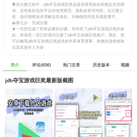
🕷在注册过程中，
jdb夺宝游戏巨奖
会提供使用条款和规定供您阅
读。这些条款包括平台的使用规范、隐私政策等内容。在注册之
前，请仔细阅读并理解这些条款，并确保您同意并愿意遵守。
🚁第七步：完成注册
🌵一旦您完成了所有必要的步骤，并同意了
jdb夺宝游戏巨奖
的条
款，恭喜您！您已经成功注册了jdb夺宝游戏巨奖账户。现在，您
可以畅享
jdb夺宝游戏巨奖
提供的丰富体育赛事、刺激的游戏体验
以及其他令人兴奋
简介
评论(636)
热门文章
历史版本
视频
jdb夺宝游戏巨奖最新版截图