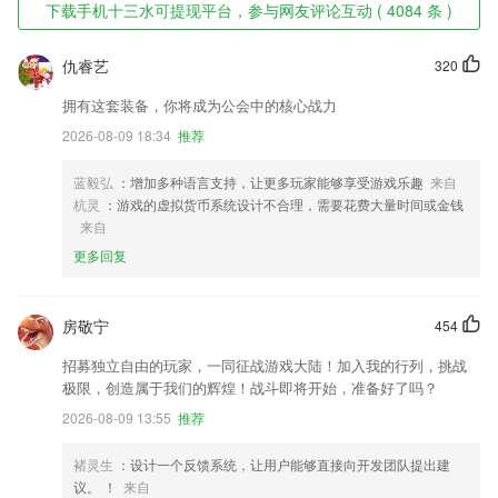
下载手机十三水可提现平台，参与网友评论互动 ( 4084 条 )
仇睿艺
320
拥有这套装备，你将成为公会中的核心战力
2026-08-09 18:34
推荐
蓝毅弘
：增加多种语言支持，让更多玩家能够享受游戏乐趣
来自
杭灵
：游戏的虚拟货币系统设计不合理，需要花费大量时间或金钱
来自
更多回复
房敬宁
454
招募独立自由的玩家，一同征战游戏大陆！加入我的行列，挑战
极限，创造属于我们的辉煌！战斗即将开始，准备好了吗？
2026-08-09 13:55
推荐
褚灵生
：设计一个反馈系统，让用户能够直接向开发团队提出建
议。 ！
来自