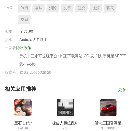
TAG
休闲
趣味
消除
文字
社交
视频
聊天
空间
版本
3.73.98
要求
Android 8.7 以上
开发者
隐私政策
手机十三水可提现平台(中国)下载网站IOS 安卓版 手机版APP下
载-书格格
备案号：豫B2-20030028-29
相关应用推荐
更多
宝石古代2
橡皮人超级乱斗
斩龙三国官网版
1.40GB
1.98GB
378.30MB