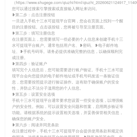
（https://www.shugege.com/qiuzhi/html/qiuzhi_20260621124917_11
您可以通过搜索引擎搜索或直接输入网址来访问。
❥第二步：点击注册按钮
一旦进入手机十三水可提现平台官网，您会在页面上找到一个醒
目的注册按钮。点击该按钮，您将被引导至注册页面。
❥第三步：填写注册信息
在注册页面上，您需要填写一些必要的个人信息来创建手机十三
水可提现平台账户。通常包括用户名、❥密码、❥电子邮件地
址、❥手机号码等。请务必提供准确完整的信息，以确保顺利完
成注册。
❥第四步：验证账户
填写完个人信息后，您可能需要进行账户验证。手机十三水可提
现平台会向您提供的电子邮件地址或手机号码发送一条验证信
息，您需要按照提示进行验证操作。这有助于确保账户的安全
性，并防止不法分子滥用您的个人信息。
❥第五步：设置安全选项
手机十三水可提现平台通常要求您设置一些安全选项，以增强账
户的安全性。例如，可以设置安全问题和答案，启用两步验证等
功能。请根据系统的提示设置相关选项，并妥善保管相关信息，
确保您的账户安全。
❥第六步：阅读并同意条款
在注册过程中，手机十三水可提现平台会提供使用条款和规定供
您阅读。这些条款包括平台的使用规范、❥隐私政策等内容。在