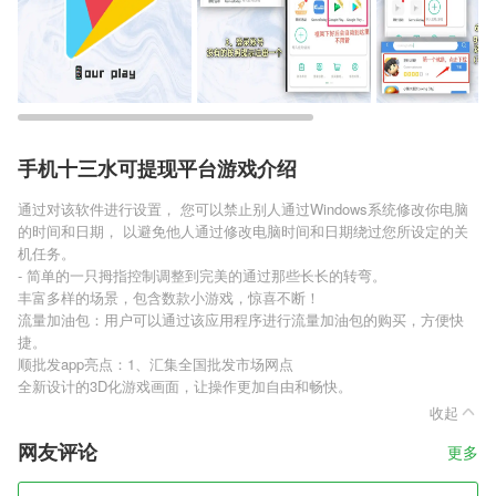
手机十三水可提现平台游戏介绍
通过对该软件进行设置， 您可以禁止别人通过Windows系统修改你电脑
的时间和日期， 以避免他人通过修改电脑时间和日期绕过您所设定的关
机任务。
- 简单的一只拇指控制调整到完美的通过那些长长的转弯。
丰富多样的场景，包含数款小游戏，惊喜不断！
流量加油包：用户可以通过该应用程序进行流量加油包的购买，方便快
捷。
顺批发app亮点：1、汇集全国批发市场网点
全新设计的3D化游戏画面，让操作更加自由和畅快。
收起
网友评论
更多