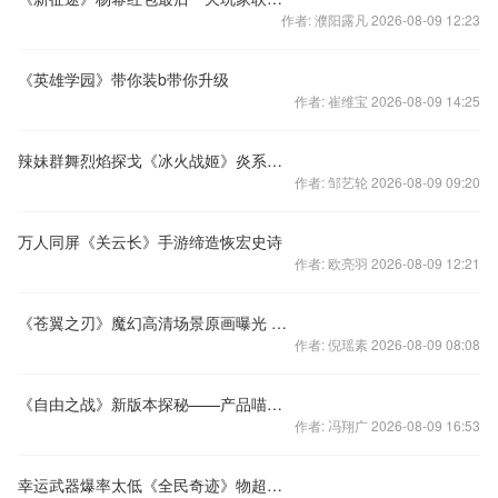
作者: 濮阳露凡 2026-08-09 12:23
《英雄学园》带你装b带你升级
作者: 崔维宝 2026-08-09 14:25
辣妹群舞烈焰探戈《冰火战姬》炎系卡牌盘点
作者: 邹艺轮 2026-08-09 09:20
万人同屏《关云长》手游缔造恢宏史诗
作者: 欧亮羽 2026-08-09 12:21
《苍翼之刃》魔幻高清场景原画曝光 游戏场景抢先看
作者: 倪瑶素 2026-08-09 08:08
《自由之战》新版本探秘——产品喵和程序汪来揭晓
作者: 冯翔广 2026-08-09 16:53
幸运武器爆率太低《全民奇迹》物超所值的首充