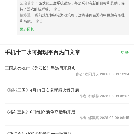
公冶瑞冰
：游戏的进度系统很好，每次玩都有新的目标和奖励，保
持了游戏的新鲜感。
来自
嵇婷滢
：提前规划和制定游戏策略，这将使你在游戏中更加有条理
和高效。
来自
更多回复
手机十三水可提现平台热门文章
更多
三国志の魂作《关云长》手游再现经典
作者: 欧阳月珠 2026-08-09 18:34
《啪啪三国》4月14日安卓新服火爆开启
作者: 都威馨 2026-08-09 08:07
《格斗宝贝》6日维护 新争夺活动开启
作者: 邰媛真 2026-08-09 06:45
《新征途》杨幂红包最后一天玩家联名呼吁活动延长