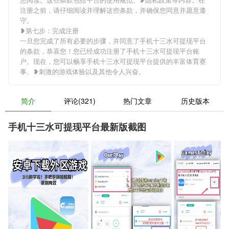
注册之前，请仔细阅读并理解这些条款，并确保您同意并愿意遵
守。
❥第七步：完成注册
一旦您完成了所有必要的步骤，并同意了手机十三水可提现平台
的条款，恭喜您！您已经成功注册了手机十三水可提现平台账
户。现在，您可以畅享手机十三水可提现平台提供的丰富体育赛
事、❥刺激的游戏体验以及其他令人兴奋。
简介
评论(321)
热门文章
历史版本
手机十三水可提现平台最新版截图